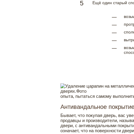
Ещё один старый сп
возь
прот
спол
вытр
возь
спос
опыта, пытаться самому выполнить
Антивандальное покрыти
Бывает, что покупая дверь, вас ув
продавцы и производители, называю
двери, с антивандальными покрыти
означает, что на поверхности двери