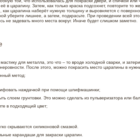
обную той, что использовалась для покраски двери, и спичкой или ч
ё в царапину. Затем, как только краска подсохнет, повторите то ж
о, как царапина наберёт нужную толщину и выровняется с поверхно
й уберите лишнее, а затем, подкрасьте. При проведении всей это
сь не задевать много места вокруг. Иначе будет слишком заметно.
е
мастику для металла, это что – то вроде холодной сварки, и затер
неровности. После этого, можно покрасить место царапины в нужны
енный метод:
ифовать наждачкой при помощи шлифмашинки;
ыть слоем грунтовки. Это можно сделать из пульверизатора или ба
ите в подходящий цвет;
гко скрываются силиконовой смазкой.
льные карандаши для закраски царапин.