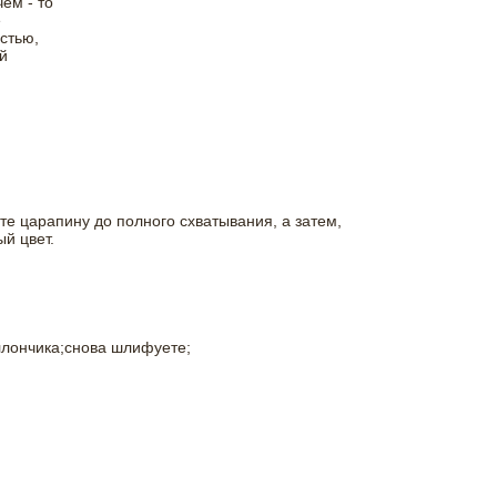
ем - то
е
стью,
й
ите царапину до полного схватывания, а затем,
й цвет.
ллончика;снова шлифуете;