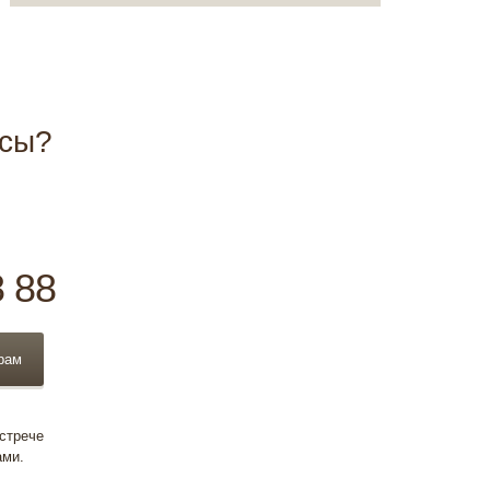
осы?
8 88
рам
встрече
ами.