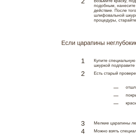
Возьмите краску, под
подобным, нанесите е
действие. После тог
шлифовальной шкурко
процедуры, старайте
Если царапины неглубоки
Купите специальную 
шкуркой подправите 
Есть старый провер
отшл
покр
крас
Мелкие царапины ле
Можно взять специа