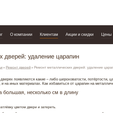
дизайнерам
салоны
ог
О компании
Клиентам
Акции и скидки
Цены
х дверей: удаление царапин
ьи
Ремонт дверей
Ремонт металлических дверей: удаление цара
а дверях появляются какие – либо шероховатости, потёртости, ц
 и на иных материалах. Как избавиться от царапин на металлич
а большая, несколько см в длину
тлёвку цветом двери и затереть.