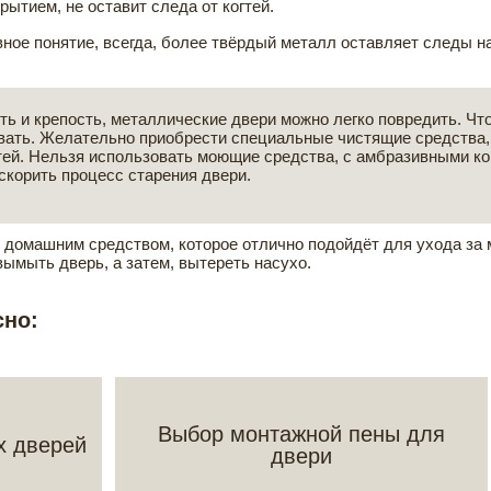
ытием, не оставит следа от когтей.
ое понятие, всегда, более твёрдый металл оставляет следы на 
ь и крепость, металлические двери можно легко повредить. Чт
ивать. Желательно приобрести специальные чистящие средства
ей. Нельзя использовать моющие средства, с амбразивными ко
ускорить процесс старения двери.
домашним средством, которое отлично подойдёт для ухода за 
 вымыть дверь, а затем, вытереть насухо.
сно:
Выбор монтажной пены для
х дверей
двери