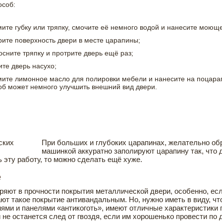
особ:
мите губку или тряпку, смочите её немного водой и нанесите моющ
рите поверхность двери в месте царапины;
осните тряпку и протрите дверь ещё раз;
ите дверь насухо;
мите лимонное масло для полировки мебели и нанесите на поцарап
об может немного улучшить внешний вид двери.
При больших и глубоких царапинах, желательно о
машинкой аккуратно заполируют царапину так, что д
 эту работу, то можно сделать ещё хуже.
е
еряют в прочности покрытия металлической двери, особенно, ес
т такое покрытие антивандальным. Но, нужно иметь в виду, что
ями и панелями «антикоготь», имеют отличные характеристики п
 не останется след от гвоздя, если им хорошенько провести по д