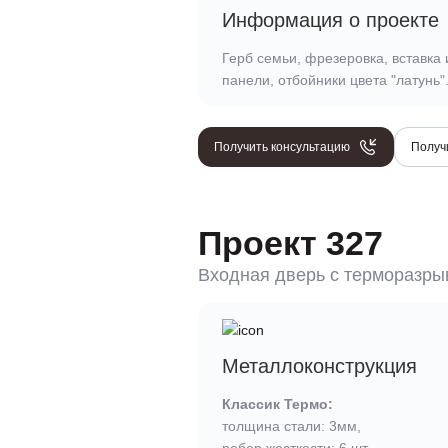
Информация о проекте
Герб семьи, фрезеровка, вставка
панели, отбойники цвета "латунь"
Получить консультацию
Получ
Проект 327
Входная дверь c терморазр
Металлоконструкция
Классик Термо:
толщина стали: 3мм,