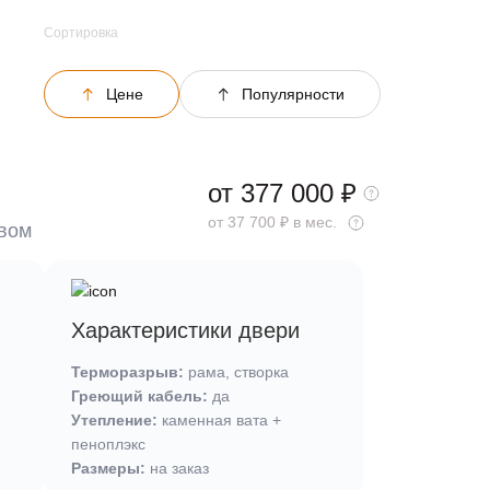
Сортировка
Цене
Популярности
от 377 000
₽
от 37 700 ₽ в мес.
ывом
Характеристики двери
Терморазрыв:
рама, створка
Греющий кабель:
да
Утепление:
каменная вата +
пеноплэкс
Размеры:
на заказ