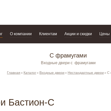
дизайнерам
салоны
ог
О компании
Клиентам
Акции и скидки
Цены
С фрамугами
Входные двери с фрамугами
Главная
Каталог
Входные двери
Нестандартные двери
С
и Бастион-С