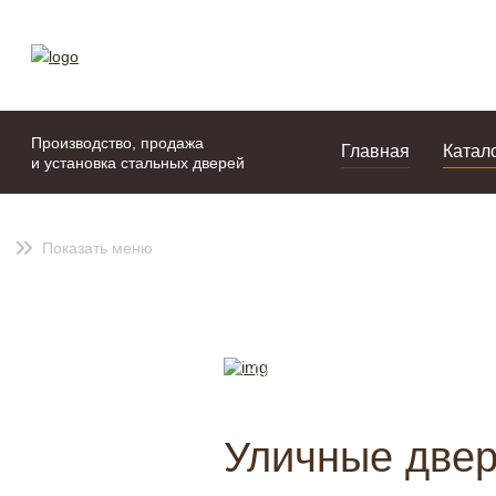
моя подборка
портфолио
Производство, продажа
Главная
Катал
и установка стальных дверей
Показать меню
Уличные двер