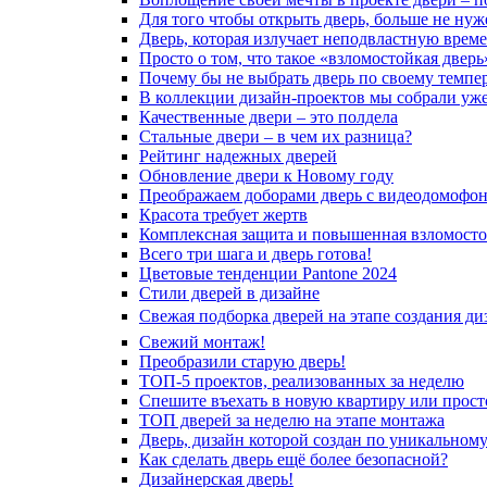
Для того чтобы открыть дверь, больше не нуж
Дверь, которая излучает неподвластную врем
Просто о том, что такое «взломостойкая дверь
Почему бы не выбрать дверь по своему темпе
В коллекции дизайн-проектов мы собрали уж
Качественные двери – это полдела
Стальные двери – в чем их разница?
Рейтинг надежных дверей
Обновление двери к Новому году
Преображаем доборами дверь с видеодомофо
Красота требует жертв
Комплексная защита и повышенная взломосто
Всего три шага и дверь готова!
Цветовые тенденции Pantone 2024
Стили дверей в дизайне
Свежая подборка дверей на этапе создания ди
Свежий монтаж!
Преобразили старую дверь!
ТОП-5 проектов, реализованных за неделю
Спешите въехать в новую квартиру или просто
ТОП дверей за неделю на этапе монтажа
Дверь, дизайн которой создан по уникальному
Как сделать дверь ещё более безопасной?
Дизайнерская дверь!