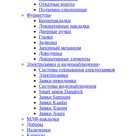
Откатные ворота
Подъемно-секционные
Фурнитура
Броненакладки
Декоративные накладки
Дверные ручки
Глазки
Задвижи
Запорный механизм
Доводчики
Декоративные элементы
Электрозамки и видеонаблюдение
Системы открывания электрозамков
Электрозамки
Замки-невидимки
Системы видеонаблюдения
Smart замок Danalock
Замки Samsung
Замки Kaadas
Замки Xiaomi
Замки Aqara
МДФ-накладки
Доборы
Наличники
Карнизы