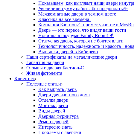
Показываем, как выглядят наши двери изнутр
Увеличили сумму работы без предоплаты✨
Межкомнатные двери в темном цвете
Классика на все времена!
Компания Бастион-С примет участие в MosBui
Дверь — это первое, что видят ваши гости
Новинка в шоуруме Family Room! 🎉
Статусная дверь, которая не боится влаги
Технологичность, надежность и красота - нова
Выставка дверей в Бибирево
Наши сертификаты на металлические двери
Гарантия на двери
Отзывы о дверях Бастион-С
Живая фотолента
Клиентам
Полезные статьи
Как выбрать дверь
Двери для частного дома
Отделка двери
Монтаж двери
Виды дверей
Дверная фурнитура
Ремонт дверей
Интересно знать
Проблемы с дверями