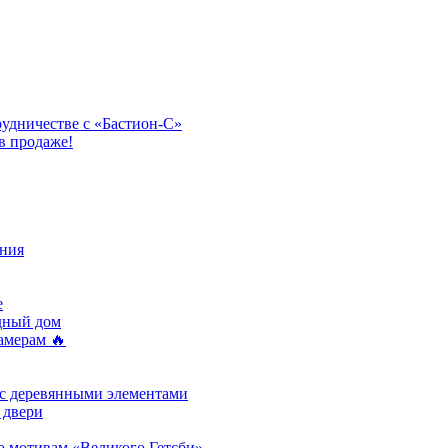
рудничестве с «Бастион-С»
в продаже!
ния
e
одный дом
амерам 🔥
 с деревянными элементами
 двери
о мотивам «Великого Гетсби»