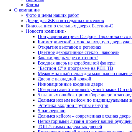
Фрезы
О компании
Фото и цены наших работ
Двери для ЖК и коттеджных поселков
Видеозаписи о стальных дверях Бастион-С
Новости компании
Популярная актриса Глафира Тарханова о сот
Биометрический замок на входную дверь уже 
Открытие выставок в регионах
Цветное декоративное стекло - лакобель
Закажи дверь через интернет!
Входная дверь из корабельной фанеры
"Бастион-С" в программе на РЕН ТВ
Межкомнатный пенал для маленького помеще
Двери с накладной ковкой
Инновационные входные двери
Обзор на самый топовый умный замок Dircod
5 главных ошибок при выборе двери в загор
Делимся новым кейсом по индивидуальным з
Эстетика входной группы изнутри
Smart-зеркало
Делимся кейсом – современная входная дверь
Неповторимый дизайн-проект вашей будущей
ТОП-5 самых надежных дверей
Воплощение своей мечты в проекте двери – п