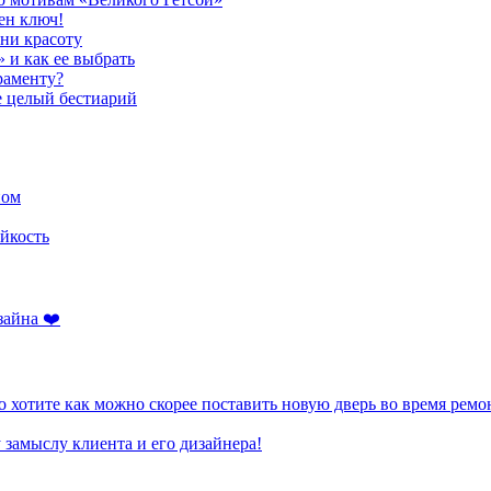
ен ключ!
ени красоту
» и как ее выбрать
раменту?
е целый бестиарий
ном
йкость
зайна ❤️
 хотите как можно скорее поставить новую дверь во время ремо
 замыслу клиента и его дизайнера!