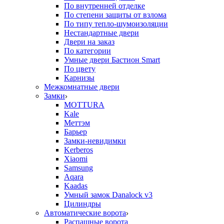
По внутренней отделке
По степени защиты от взлома
По типу тепло-шумоизоляции
Нестандартные двери
Двери на заказ
По категории
Умные двери Бастион Smart
По цвету
Карнизы
Межкомнатные двери
Замки
MOTTURA
Kale
Меттэм
Барьер
Замки-невидимки
Kerberos
Xiaomi
Samsung
Aqara
Kaadas
Умный замок Danalock v3
Цилиндры
Автоматические ворота
Распашные ворота