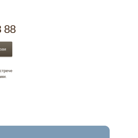
8 88
рам
встрече
ами.