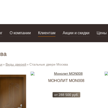
дизайнерам
салоны
ог
О компании
Клиентам
Акции и скидки
Цены
ква
ьи
Виды дверей
Стальные двери Москва
МОНОЛИТ MON008
от
288 500
руб.