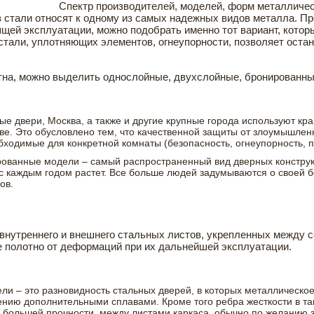
Спектр производителей, моделей, форм металличес
з стали относят к одному из самых надежных видов металла. Пр
щей эксплуатации, можно подобрать именно тот вариант, кото
стали, уплотняющих элементов, огнеупорности, позволяет оста
тна, можно выделить однослойные, двухслойные, бронированны
е двери, Москва, а также и другие крупные города используют кр
ве. Это обусловлено тем, что качественной защиты от злоумышленни
бходимые для конкретной комнаты (безопасность, огнеупорность, п
ованные модели – самый распространенный вид дверных конструк
с каждым годом растет. Все больше людей задумываются о своей бе
ов.
внутреннего и внешнего стальных листов, укрепленных между 
е полотно от деформаций при их дальнейшей эксплуатации.
и – это разновидность стальных дверей, в которых металлическо
нию дополнительными сплавами. Кроме того ребра жесткости в так
я большей прочности, между листами каркаса, обычно по желанию