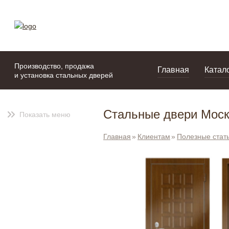
моя подборка
портфолио
Производство, продажа
Главная
Катал
и установка стальных дверей
Стальные двери Мос
Показать меню
Главная
Клиентам
Полезные стат
ПРЕМИУМ PREM068
от
326 000
руб.