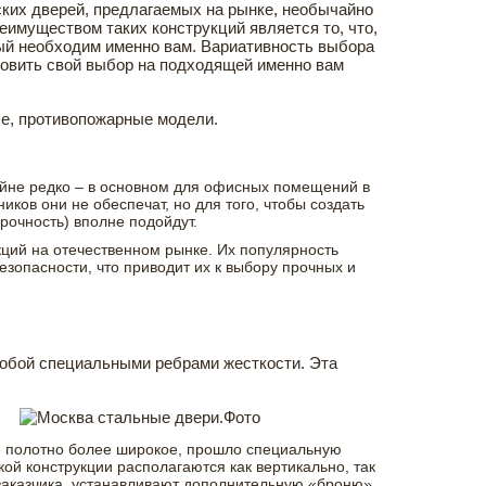
ких дверей, предлагаемых на рынке, необычайно
еимуществом таких конструкций является то, что,
рый необходим именно вам. Вариативность выбора
новить свой выбор на подходящей именно вам
е, противопожарные модели.
айне редко – в основном для офисных помещений в
ков они не обеспечат, но для того, чтобы создать
рочность) вполне подойдут.
ций на отечественном рынке. Их популярность
зопасности, что приводит их к выбору прочных и
собой специальными ребрами жесткости. Эта
е полотно более широкое, прошло специальную
ой конструкции располагаются как вертикально, так
 заказчика, устанавливают дополнительную «броню»