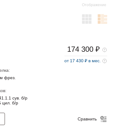
Отображение
174 300 ₽
от 17 430 ₽ в мес.
елка:
м фрез.
ов:
1.1.1 сув. б/р
 цил. б/р
Сравнить