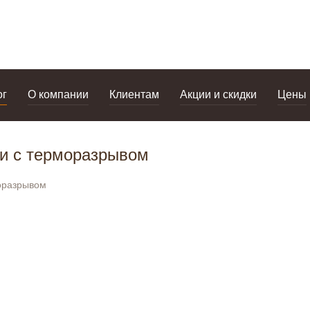
дизайнерам
салоны
ог
О компании
Клиентам
Акции и скидки
Цены
и с терморазрывом
оразрывом