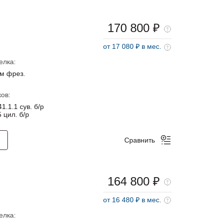
170 800 ₽
от 17 080 ₽ в мес.
елка:
м фрез.
ов:
1.1.1 сув. б/р
 цил. б/р
Сравнить
164 800 ₽
от 16 480 ₽ в мес.
елка: