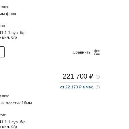
елка:
мм фрез.
ов:
1.1.1 сув. б/р
 цил. б/р
Сравнить
221 700 ₽
от 22 170 ₽ в мес.
елка:
ый пластик 16мм
ов:
1.1.1 сув. б/р
 цил. б/р