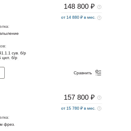
148 800 ₽
от 14 880 ₽ в мес.
елка:
напыление
ов:
1.1.1 сув. б/р
 цил. б/р
Сравнить
157 800 ₽
от 15 780 ₽ в мес.
елка:
м фрез.