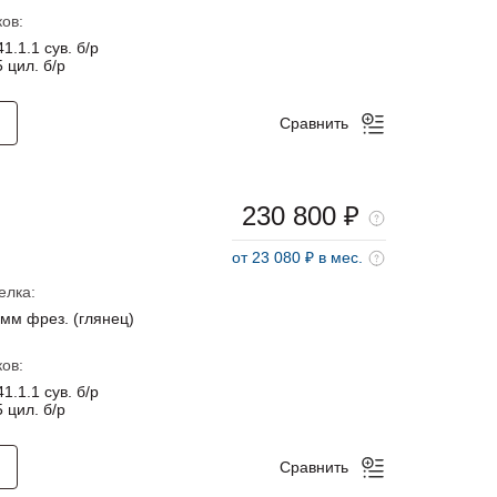
ов:
1.1.1 сув. б/р
 цил. б/р
Сравнить
230 800 ₽
от 23 080 ₽ в мес.
елка:
мм фрез. (глянец)
ов:
1.1.1 сув. б/р
 цил. б/р
Сравнить