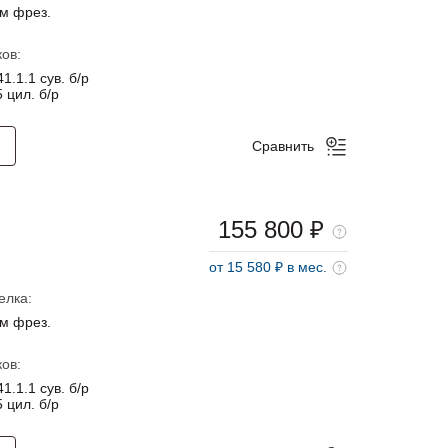
м фрез.
ов:
1.1.1 сув. б/р
 цил. б/р
Сравнить
155 800 ₽
от 15 580 ₽ в мес.
елка:
м фрез.
ов:
1.1.1 сув. б/р
 цил. б/р