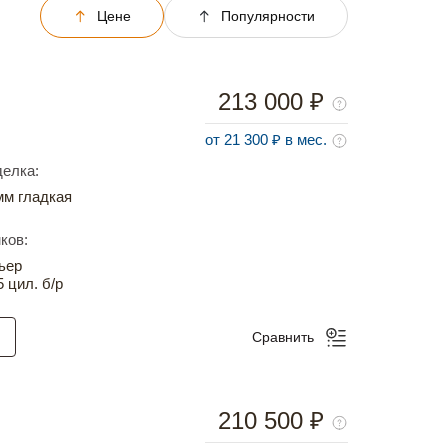
Цене
Популярности
213 000 ₽
от 21 300 ₽ в мес.
елка:
м гладкая
ков:
ьер
5 цил. б/р
Сравнить
210 500 ₽