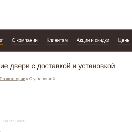
дизайнерам
салоны
ог
О компании
Клиентам
Акции и скидки
Цены
е двери с доставкой и установкой
По категории
С установкой
По стоимости