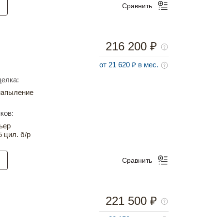
Сравнить
216 200 ₽
от 21 620 ₽ в мес.
елка:
напыление
ков:
ьер
5 цил. б/р
Сравнить
221 500 ₽