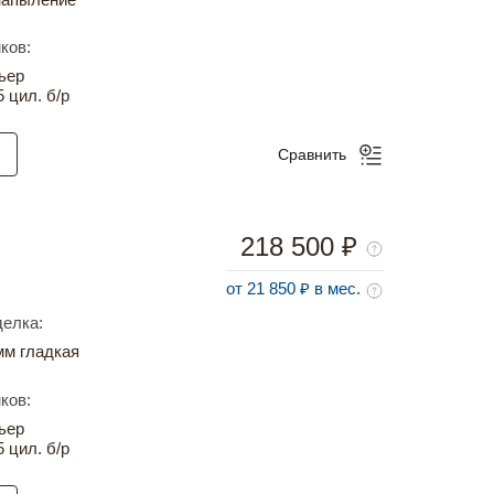
ков:
ьер
5 цил. б/р
Сравнить
218 500 ₽
от 21 850 ₽ в мес.
елка:
м гладкая
ков:
ьер
5 цил. б/р