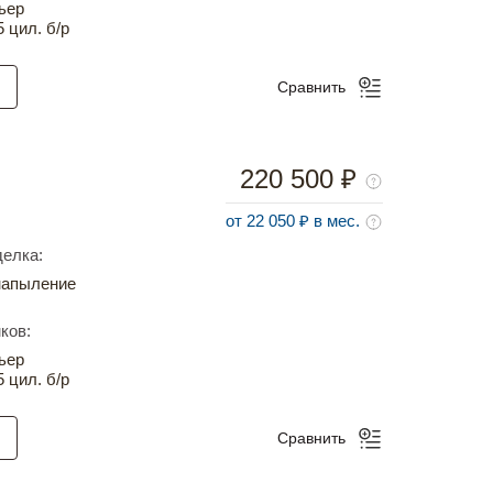
ьер
5 цил. б/р
Сравнить
220 500 ₽
от 22 050 ₽ в мес.
елка:
напыление
ков:
ьер
5 цил. б/р
Сравнить