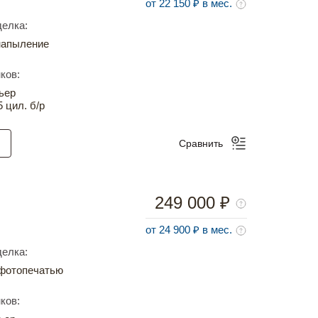
от 22 150 ₽ в мес.
елка:
напыление
ков:
ьер
5 цил. б/р
Сравнить
249 000 ₽
от 24 900 ₽ в мес.
елка:
фотопечатью
ков: