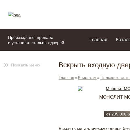
моя подборка
портфолио
Производство, продажа
Главная
Катал
и установка стальных дверей
Вскрыть входную две
Показать меню
Главная
Клиентам
Полезные стат
ПРЕМИУМ PREM068
МОНОЛИТ M
от
326 000
руб.
от
299 000
р
Вскрыть металлическую дверь без 