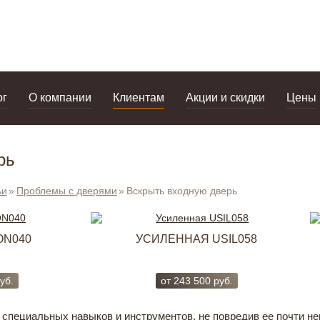
дизайнерам
салоны
ог
О компании
Клиентам
Акции и скидки
Цены
рь
ьи
Проблемы с дверями
Вскрыть входную дверь
ON040
УСИЛЕННАЯ USIL058
уб.
от
243 500
руб.
специальных навыков и инструментов, не повредив ее почти н