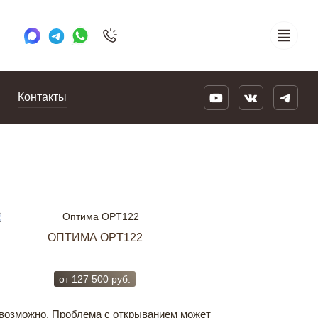
+7 495 505 78 88
24/7
Контакты
ОПТИМА OPT122
УСИЛЕННАЯ
от
127 500
руб.
от
221 5
евозможно. Проблема с открыванием может