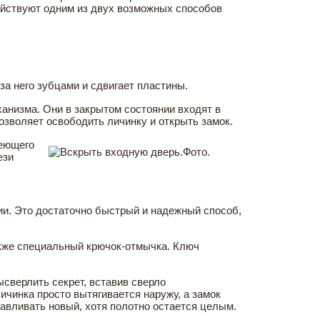
Действуют одним из двух возможных способов
а него зубцами и сдвигает пластины.
низма. Они в закрытом состоянии входят в
озволяет освободить личинку и открыть замок.
меющего
ези
и. Это достаточно быстрый и надежный способ,
акже специальный крючок-отмычка. Ключ
сверлить секрет, вставив сверло
ичинка просто вытягивается наружу, а замок
авливать новый, хотя полотно остается целым.