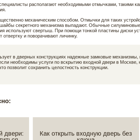
пециалисты располагают необходимыми отмычками, такими как 
ия.
ественно механическим способом. Отмычки для таких устройств
 шайбы секретного механизма выпадают. Обычные силуминовые
ия используют свертыш. При помощи тонкой пластины диски ус
 отвертку и поворачивают личинку.
ьзует в дверных конструкциях надежные замковые механизмы, 
 если необходимы услуги по вскрытию входной двери в Москве,
то позволит сохранить целостность конструкции.
сно:
й двери:
Как открыть входную дверь без
титься
ключа