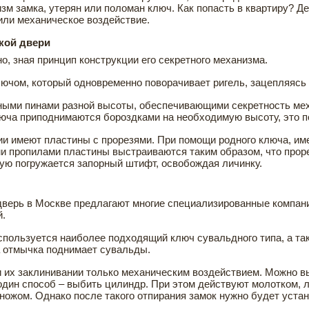
изм замка, утерян или поломан ключ. Как попасть в квартиру? 
или механическое воздействие.
кой двери
о, зная принцип конструкции его секретного механизма.
чом, который одновременно поворачивает ригель, зацепляясь з
ми пинами разной высоты, обеспечивающими секретность меха
люча приподнимаются бороздками на необходимую высоту, это п
ии имеют пластины с прорезями. При помощи родного ключа, и
 пропилами пластины выстраиваются таким образом, что прор
рую погружается запорный штифт, освобождая личинку.
верь в Москве предлагают многие специализированные компани
й.
спользуется наиболее подходящий ключ сувальдного типа, а т
а отмычка поднимает сувальды.
их заклинивании только механическим воздействием. Можно вы
один способ – выбить цилиндр. При этом действуют молотком, л
ножом. Однако после такого отпирания замок нужно будет устан