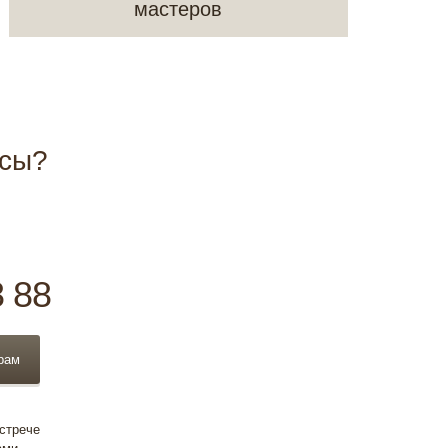
мастеров
осы?
8 88
рам
встрече