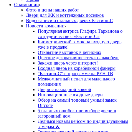
О компании
Фото и цены наших работ
Двери для ЖК и коттеджных поселков
Видеозаписи о стальных дверях Бастион-С
Новости компании
Популярная актриса Глафира Тарханова о
сотрудничестве с «Бастион-С»
Биометрический замок на входную дверь
уже в продаже!
Открытие выставок в регионах
Цветное декоративное стекло - лакобель
Закажи дверь через интернет!
Входная дверь из корабельной фанеры
"Бастион-С" в программе на РЕН ТВ
Межкомнатный пенал для маленького
помещения
Двери с накладной ковкой
Инновационные входные двери
Обзор на самый топовый умный замок
Dircode
5 главных ошибок при выборе двери в
загородный дом
Делимся новым кейсом по индивидуальным
замерам 🔥
Эстетика входной группы изнутри