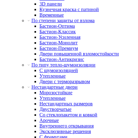
3D панели
Кузнечная краска с патиной
Временные
По степени защиты от взлома
Бастион-Оптима
Бастион-Классик
Бастион-Усиленная
Бастион-Монолит
Бастион-Премиум
Двери повышенной взломостойкости
Бастион-Антикризис
По типу тепло-шумоизоляции
С шумоизоляцией
Утепленные
Двери с терморазрывом
Нестандартные двери
Морозостойкие
Утепленные
Нестандартных размеров
Двустворчатые
Со стеклопакетом и ковкой
Арочные
Внутреннего открывания
Эксклюзивные решения
С фрамугами