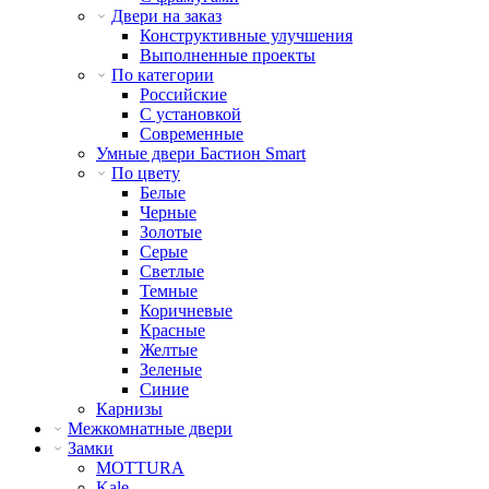
Двери на заказ
Конструктивные улучшения
Выполненные проекты
По категории
Российские
С установкой
Современные
Умные двери Бастион Smart
По цвету
Белые
Черные
Золотые
Серые
Светлые
Темные
Коричневые
Красные
Желтые
Зеленые
Синие
Карнизы
Межкомнатные двери
Замки
MOTTURA
Kale