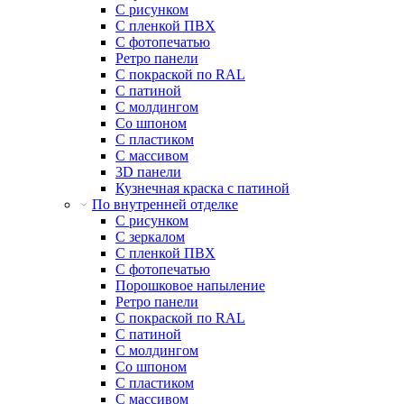
С рисунком
С пленкой ПВХ
С фотопечатью
Ретро панели
С покраской по RAL
С патиной
С молдингом
Со шпоном
С пластиком
С массивом
3D панели
Кузнечная краска с патиной
По внутренней отделке
С рисунком
С зеркалом
С пленкой ПВХ
С фотопечатью
Порошковое напыление
Ретро панели
С покраской по RAL
С патиной
С молдингом
Со шпоном
С пластиком
С массивом