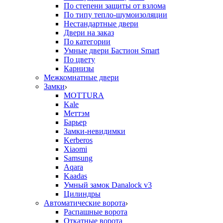
По степени защиты от взлома
По типу тепло-шумоизоляции
Нестандартные двери
Двери на заказ
По категории
Умные двери Бастион Smart
По цвету
Карнизы
Межкомнатные двери
Замки
MOTTURA
Kale
Меттэм
Барьер
Замки-невидимки
Kerberos
Xiaomi
Samsung
Aqara
Kaadas
Умный замок Danalock v3
Цилиндры
Автоматические ворота
Распашные ворота
Откатные ворота