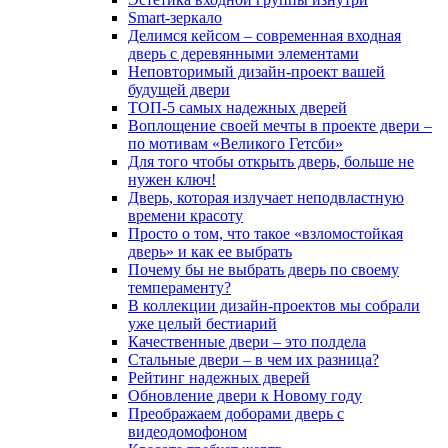
Smart-зеркало
Делимся кейсом – современная входная
дверь с деревянными элементами
Неповторимый дизайн-проект вашей
будущей двери
ТОП-5 самых надежных дверей
Воплощение своей мечты в проекте двери –
по мотивам «Великого Гетсби»
Для того чтобы открыть дверь, больше не
нужен ключ!
Дверь, которая излучает неподвластную
времени красоту
Просто о том, что такое «взломостойкая
дверь» и как ее выбрать
Почему бы не выбрать дверь по своему
темпераменту?
В коллекции дизайн-проектов мы собрали
уже целый бестиарий
Качественные двери – это полдела
Стальные двери – в чем их разница?
Рейтинг надежных дверей
Обновление двери к Новому году
Преображаем доборами дверь с
видеодомофоном