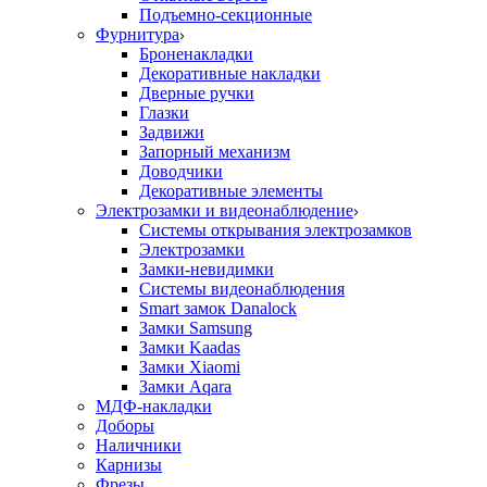
Подъемно-секционные
Фурнитура
Броненакладки
Декоративные накладки
Дверные ручки
Глазки
Задвижи
Запорный механизм
Доводчики
Декоративные элементы
Электрозамки и видеонаблюдение
Системы открывания электрозамков
Электрозамки
Замки-невидимки
Системы видеонаблюдения
Smart замок Danalock
Замки Samsung
Замки Kaadas
Замки Xiaomi
Замки Aqara
МДФ-накладки
Доборы
Наличники
Карнизы
Фрезы