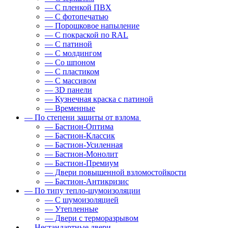
— С пленкой ПВХ
— С фотопечатью
— Порошковое напыление
— С покраской по RAL
— С патиной
— С молдингом
— Со шпоном
— С пластиком
— С массивом
— 3D панели
— Кузнечная краска с патиной
— Временные
— По степени защиты от взлома
— Бастион-Оптима
— Бастион-Классик
— Бастион-Усиленная
— Бастион-Монолит
— Бастион-Премиум
— Двери повышенной взломостойкости
— Бастион-Антикризис
— По типу тепло-шумоизоляции
— С шумоизоляцией
— Утепленные
— Двери с терморазрывом
— Нестандартные двери