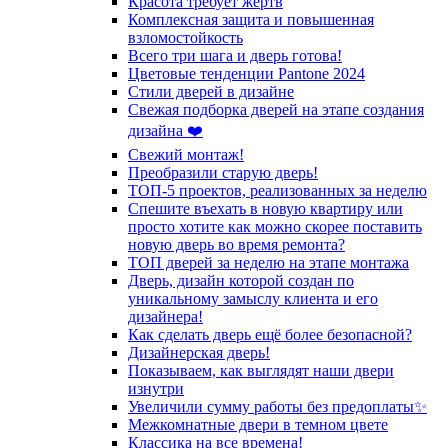
Красота требует жертв
Комплексная защита и повышенная
взломостойкость
Всего три шага и дверь готова!
Цветовые тенденции Pantone 2024
Стили дверей в дизайне
Свежая подборка дверей на этапе создания
дизайна ❤️
Свежий монтаж!
Преобразили старую дверь!
ТОП-5 проектов, реализованных за неделю
Спешите въехать в новую квартиру или
просто хотите как можно скорее поставить
новую дверь во время ремонта?
ТОП дверей за неделю на этапе монтажа
Дверь, дизайн которой создан по
уникальному замыслу клиента и его
дизайнера!
Как сделать дверь ещё более безопасной?
Дизайнерская дверь!
Показываем, как выглядят наши двери
изнутри
Увеличили сумму работы без предоплаты✨
Межкомнатные двери в темном цвете
Классика на все времена!