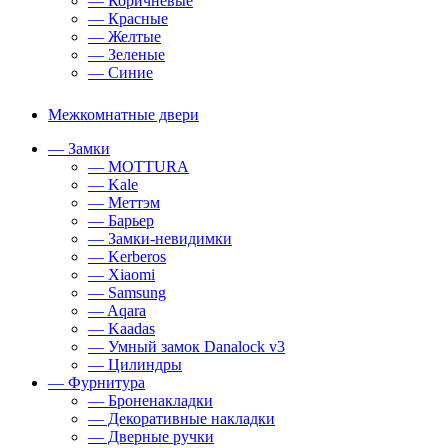
— Коричневые
— Красные
— Желтые
— Зеленые
— Синие
Межкомнатные двери
— Замки
— MOTTURA
— Kale
— Меттэм
— Барьер
— Замки-невидимки
— Kerberos
— Xiaomi
— Samsung
— Aqara
— Kaadas
— Умный замок Danalock v3
— Цилиндры
— Фурнитура
— Броненакладки
— Декоративные накладки
— Дверные ручки