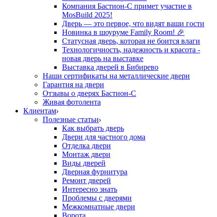
Компания Бастион-С примет участие в
MosBuild 2025!
Дверь — это первое, что видят ваши гости
Новинка в шоуруме Family Room! 🎉
Статусная дверь, которая не боится влаги
Технологичность, надежность и красота -
новая дверь на выставке
Выставка дверей в Бибирево
Наши сертификаты на металлические двери
Гарантия на двери
Отзывы о дверях Бастион-С
Живая фотолента
Клиентам
Полезные статьи
Как выбрать дверь
Двери для частного дома
Отделка двери
Монтаж двери
Виды дверей
Дверная фурнитура
Ремонт дверей
Интересно знать
Проблемы с дверями
Межкомнатные двери
Ворота