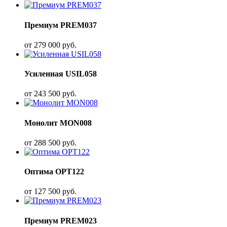
Премиум PREM037
от
279 000
руб.
Усиленная USIL058
от
243 500
руб.
Монолит MON008
от
288 500
руб.
Оптима OPT122
от
127 500
руб.
Премиум PREM023