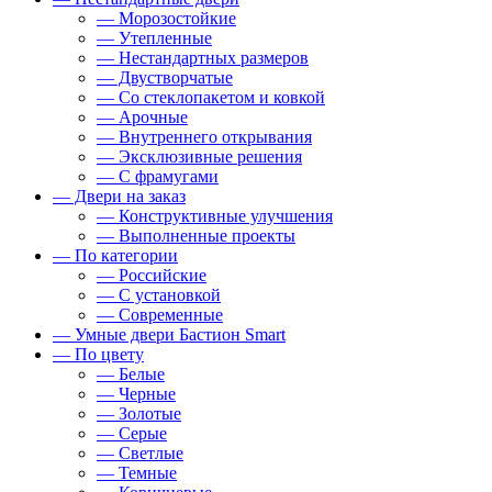
— Морозостойкие
— Утепленные
— Нестандартных размеров
— Двустворчатые
— Со стеклопакетом и ковкой
— Арочные
— Внутреннего открывания
— Эксклюзивные решения
— С фрамугами
— Двери на заказ
— Конструктивные улучшения
— Выполненные проекты
— По категории
— Российские
— С установкой
— Современные
— Умные двери Бастион Smart
— По цвету
— Белые
— Черные
— Золотые
— Серые
— Светлые
— Темные