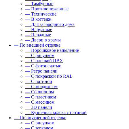
— Тамбурные
— Противопожарные
— Технические
— В коттедж
— Для загородного дома
— Наружные
— Парадные
— Двери в храмы
— По внешней отделке
— Порошковое напыление
— С рисунком
— С пленкой ПВХ
— С фотопечатью
— Ретро панели
— С покраской по RAL
— С патиной
— С молдингом
— Со шпоном
— С пластиком
— С массивом
— 3D панели
— Кузнечная краска с патиной
— По внутренней отделке
— С рисунком
— С зеркалом