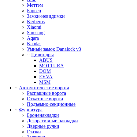
Меттэм
Барьер
Замки-невидимки
Kerberos
Xiaomi
Samsung
Aqara
Kaadas
Умный замок Danalock v3
Цилиндры
ABUS
MOTTURA
DOM
EVVA
MSM
Автоматические ворота
Распашные ворота
Откатные ворота
Подъемно-секционные
Фурнитура
Броненакладки
Декоративные накладки
Дверные ручки
Глазки