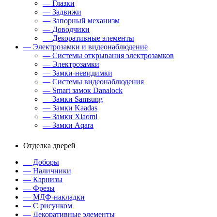
— Глазки
— Задвижи
— Запорный механизм
— Доводчики
— Декоративные элементы
— Электрозамки и видеонаблюдение
— Системы открывания электрозамков
— Электрозамки
— Замки-невидимки
— Системы видеонаблюдения
— Smart замок Danalock
— Замки Samsung
— Замки Kaadas
— Замки Xiaomi
— Замки Aqara
Отделка дверей
— Доборы
— Наличники
— Карнизы
— Фрезы
— МДФ-накладки
— С рисунком
— Декоративные элементы