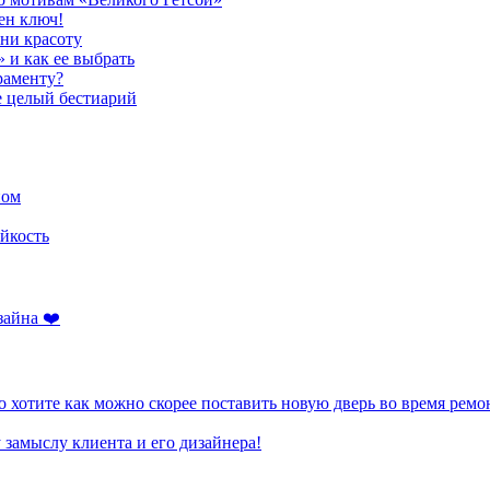
ен ключ!
ени красоту
» и как ее выбрать
раменту?
е целый бестиарий
ном
йкость
зайна ❤️
 хотите как можно скорее поставить новую дверь во время ремо
 замыслу клиента и его дизайнера!