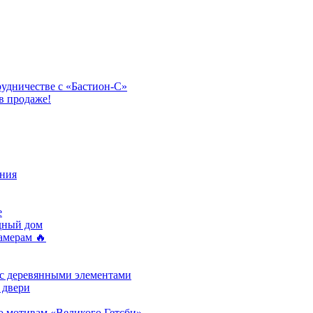
рудничестве с «Бастион-С»
в продаже!
ния
e
одный дом
амерам 🔥
 с деревянными элементами
 двери
о мотивам «Великого Гетсби»