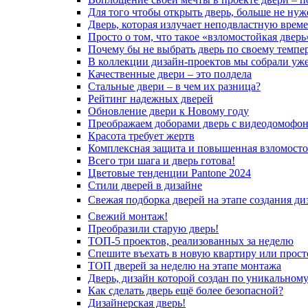
Для того чтобы открыть дверь, больше не нуж
Дверь, которая излучает неподвластную врем
Просто о том, что такое «взломостойкая дверь
Почему бы не выбрать дверь по своему темпе
В коллекции дизайн-проектов мы собрали уж
Качественные двери – это полдела
Стальные двери – в чем их разница?
Рейтинг надежных дверей
Обновление двери к Новому году
Преображаем доборами дверь с видеодомофо
Красота требует жертв
Комплексная защита и повышенная взломосто
Всего три шага и дверь готова!
Цветовые тенденции Pantone 2024
Стили дверей в дизайне
Свежая подборка дверей на этапе создания ди
Свежий монтаж!
Преобразили старую дверь!
ТОП-5 проектов, реализованных за неделю
Спешите въехать в новую квартиру или просто
ТОП дверей за неделю на этапе монтажа
Дверь, дизайн которой создан по уникальному
Как сделать дверь ещё более безопасной?
Дизайнерская дверь!