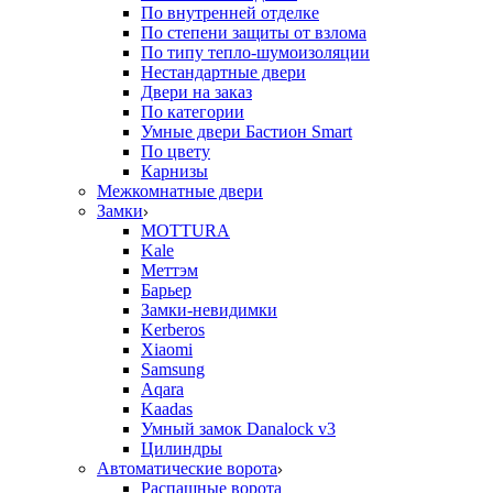
По внутренней отделке
По степени защиты от взлома
По типу тепло-шумоизоляции
Нестандартные двери
Двери на заказ
По категории
Умные двери Бастион Smart
По цвету
Карнизы
Межкомнатные двери
Замки
MOTTURA
Kale
Меттэм
Барьер
Замки-невидимки
Kerberos
Xiaomi
Samsung
Aqara
Kaadas
Умный замок Danalock v3
Цилиндры
Автоматические ворота
Распашные ворота