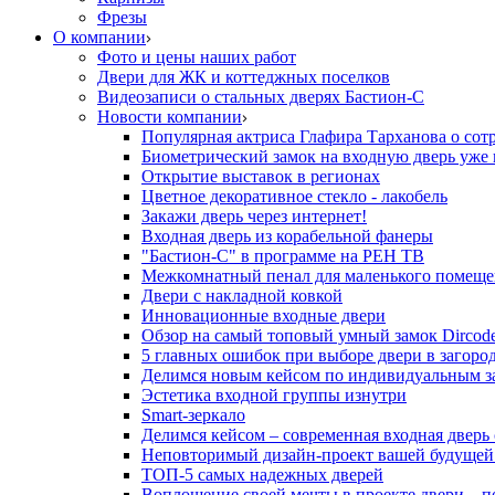
Фрезы
О компании
Фото и цены наших работ
Двери для ЖК и коттеджных поселков
Видеозаписи о стальных дверях Бастион-С
Новости компании
Популярная актриса Глафира Тарханова о сот
Биометрический замок на входную дверь уже 
Открытие выставок в регионах
Цветное декоративное стекло - лакобель
Закажи дверь через интернет!
Входная дверь из корабельной фанеры
"Бастион-С" в программе на РЕН ТВ
Межкомнатный пенал для маленького помеще
Двери с накладной ковкой
Инновационные входные двери
Обзор на самый топовый умный замок Dircod
5 главных ошибок при выборе двери в загор
Делимся новым кейсом по индивидуальным з
Эстетика входной группы изнутри
Smart-зеркало
Делимся кейсом – современная входная дверь
Неповторимый дизайн-проект вашей будущей
ТОП-5 самых надежных дверей
Воплощение своей мечты в проекте двери – п