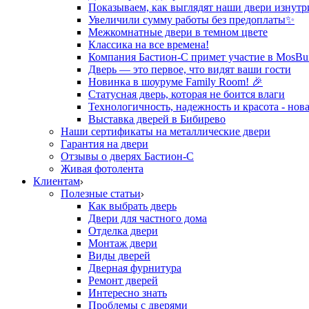
Показываем, как выглядят наши двери изнутр
Увеличили сумму работы без предоплаты✨
Межкомнатные двери в темном цвете
Классика на все времена!
Компания Бастион-С примет участие в MosBui
Дверь — это первое, что видят ваши гости
Новинка в шоуруме Family Room! 🎉
Статусная дверь, которая не боится влаги
Технологичность, надежность и красота - нова
Выставка дверей в Бибирево
Наши сертификаты на металлические двери
Гарантия на двери
Отзывы о дверях Бастион-С
Живая фотолента
Клиентам
Полезные статьи
Как выбрать дверь
Двери для частного дома
Отделка двери
Монтаж двери
Виды дверей
Дверная фурнитура
Ремонт дверей
Интересно знать
Проблемы с дверями