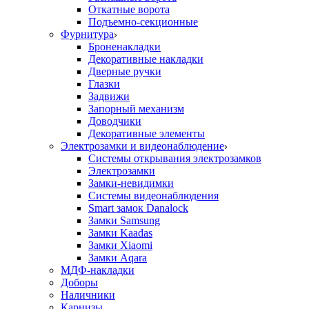
Откатные ворота
Подъемно-секционные
Фурнитура
Броненакладки
Декоративные накладки
Дверные ручки
Глазки
Задвижи
Запорный механизм
Доводчики
Декоративные элементы
Электрозамки и видеонаблюдение
Системы открывания электрозамков
Электрозамки
Замки-невидимки
Системы видеонаблюдения
Smart замок Danalock
Замки Samsung
Замки Kaadas
Замки Xiaomi
Замки Aqara
МДФ-накладки
Доборы
Наличники
Карнизы