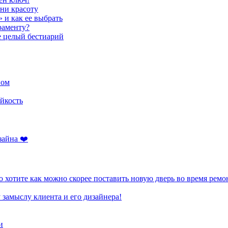
ени красоту
» и как ее выбрать
раменту?
е целый бестиарий
ном
йкость
зайна ❤️
 хотите как можно скорее поставить новую дверь во время ремо
 замыслу клиента и его дизайнера!
и