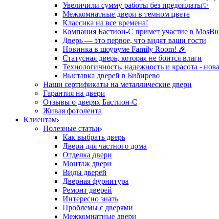
Увеличили сумму работы без предоплаты✨
Межкомнатные двери в темном цвете
Классика на все времена!
Компания Бастион-С примет участие в MosBui
Дверь — это первое, что видят ваши гости
Новинка в шоуруме Family Room! 🎉
Статусная дверь, которая не боится влаги
Технологичность, надежность и красота - нова
Выставка дверей в Бибирево
Наши сертификаты на металлические двери
Гарантия на двери
Отзывы о дверях Бастион-С
Живая фотолента
Клиентам
Полезные статьи
Как выбрать дверь
Двери для частного дома
Отделка двери
Монтаж двери
Виды дверей
Дверная фурнитура
Ремонт дверей
Интересно знать
Проблемы с дверями
Межкомнатные двери