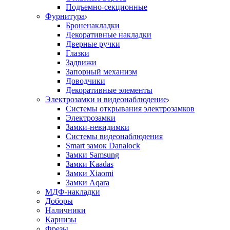
Подъемно-секционные
Фурнитура
Броненакладки
Декоративные накладки
Дверные ручки
Глазки
Задвижи
Запорный механизм
Доводчики
Декоративные элементы
Электрозамки и видеонаблюдение
Системы открывания электрозамков
Электрозамки
Замки-невидимки
Системы видеонаблюдения
Smart замок Danalock
Замки Samsung
Замки Kaadas
Замки Xiaomi
Замки Aqara
МДФ-накладки
Доборы
Наличники
Карнизы
Фрезы