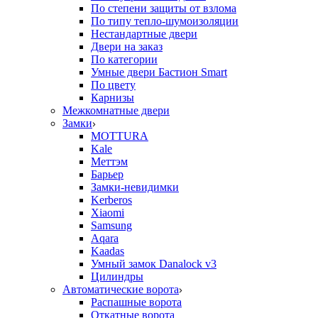
По степени защиты от взлома
По типу тепло-шумоизоляции
Нестандартные двери
Двери на заказ
По категории
Умные двери Бастион Smart
По цвету
Карнизы
Межкомнатные двери
Замки
MOTTURA
Kale
Меттэм
Барьер
Замки-невидимки
Kerberos
Xiaomi
Samsung
Aqara
Kaadas
Умный замок Danalock v3
Цилиндры
Автоматические ворота
Распашные ворота
Откатные ворота