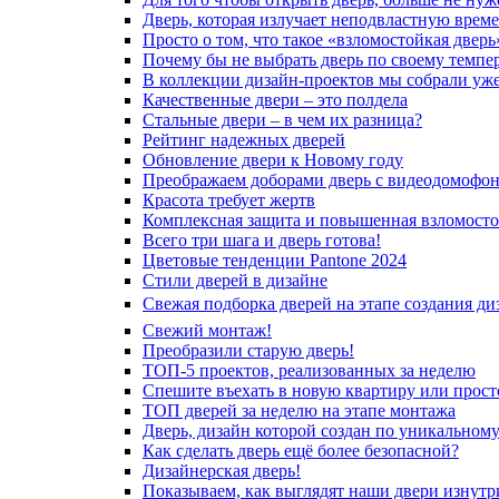
Дверь, которая излучает неподвластную врем
Просто о том, что такое «взломостойкая дверь
Почему бы не выбрать дверь по своему темпе
В коллекции дизайн-проектов мы собрали уж
Качественные двери – это полдела
Стальные двери – в чем их разница?
Рейтинг надежных дверей
Обновление двери к Новому году
Преображаем доборами дверь с видеодомофо
Красота требует жертв
Комплексная защита и повышенная взломосто
Всего три шага и дверь готова!
Цветовые тенденции Pantone 2024
Стили дверей в дизайне
Свежая подборка дверей на этапе создания ди
Свежий монтаж!
Преобразили старую дверь!
ТОП-5 проектов, реализованных за неделю
Спешите въехать в новую квартиру или просто
ТОП дверей за неделю на этапе монтажа
Дверь, дизайн которой создан по уникальному
Как сделать дверь ещё более безопасной?
Дизайнерская дверь!
Показываем, как выглядят наши двери изнутр