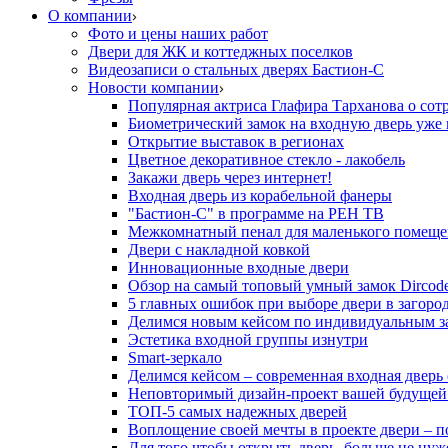
О компании
Фото и цены наших работ
Двери для ЖК и коттеджных поселков
Видеозаписи о стальных дверях Бастион-С
Новости компании
Популярная актриса Глафира Тарханова о сот
Биометрический замок на входную дверь уже 
Открытие выставок в регионах
Цветное декоративное стекло - лакобель
Закажи дверь через интернет!
Входная дверь из корабельной фанеры
"Бастион-С" в программе на РЕН ТВ
Межкомнатный пенал для маленького помеще
Двери с накладной ковкой
Инновационные входные двери
Обзор на самый топовый умный замок Dircod
5 главных ошибок при выборе двери в загор
Делимся новым кейсом по индивидуальным з
Эстетика входной группы изнутри
Smart-зеркало
Делимся кейсом – современная входная дверь
Неповторимый дизайн-проект вашей будущей
ТОП-5 самых надежных дверей
Воплощение своей мечты в проекте двери – п
Для того чтобы открыть дверь, больше не нуж