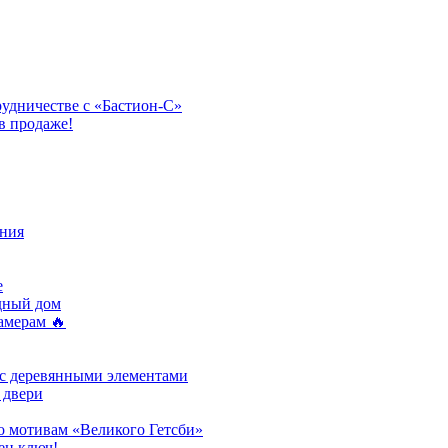
рудничестве с «Бастион-С»
в продаже!
ния
e
одный дом
амерам 🔥
 с деревянными элементами
 двери
о мотивам «Великого Гетсби»
ен ключ!