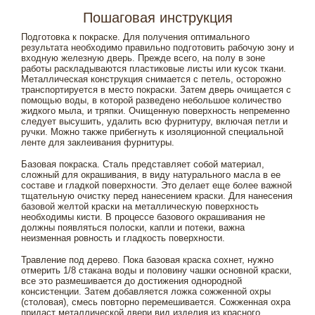
Пошаговая инструкция
Подготовка к покраске. Для получения оптимального
результата необходимо правильно подготовить рабочую зону и
входную железную дверь. Прежде всего, на полу в зоне
работы раскладываются пластиковые листы или кусок ткани.
Металлическая конструкция снимается с петель, осторожно
транспортируется в место покраски. Затем дверь очищается с
помощью воды, в которой разведено небольшое количество
жидкого мыла, и тряпки. Очищенную поверхность непременно
следует высушить, удалить всю фурнитуру, включая петли и
ручки. Можно также прибегнуть к изоляционной специальной
ленте для заклеивания фурнитуры.
Базовая покраска. Сталь представляет собой материал,
сложный для окрашивания, в виду натурального масла в ее
составе и гладкой поверхности. Это делает еще более важной
тщательную очистку перед нанесением краски. Для нанесения
базовой желтой краски на металлическую поверхность
необходимы кисти. В процессе базового окрашивания не
должны появляться полоски, капли и потеки, важна
неизменная ровность и гладкость поверхности.
Травление под дерево. Пока базовая краска сохнет, нужно
отмерить 1/8 стакана воды и половину чашки основной краски,
все это размешивается до достижения однородной
консистенции. Затем добавляется ложка сожженной охры
(столовая), смесь повторно перемешивается. Сожженная охра
придаст металлической двери вид изделия из красного