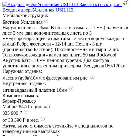
Заказать со скидкой
Входная дверь
Усиленная USIL113
Металлоконструкция:
Бастион Усиленная
Наружный лист - 3мм. В области замков - 11 мм.( наружный
лист 3 мм+два дополнительных листа по 3
мм+ферромарганцевая пластина - 2 мм на корпус каждого
замка) Ребра жесткости - 12-14 шт. Петли - 3 шт.
(производство Бастион). Противосъемные штыри -2 шт.
Теплозвукоизоляция - каменная плита 50 мм Rockwool
Акустик Батс+ 10мм пенополиуретан. Два контура
уплотнения с внутренним притвором. Вес двери160-170кг.
Наружная отделка:
массив (дуба)18мм с фрезерованным рис.
Внутренняя отделка:
антивандальный пластик 16мм
Комплект замков:
Барьер-Премьер
Mottura 84.515 цил. б/р
333 900 ₽
от 33 390 ₽ в мес.
Актуальную стоимость уточняйте у специалистов по
телефону или на выставках