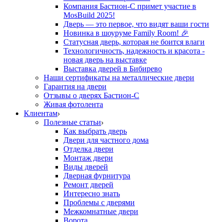
Компания Бастион-С примет участие в
MosBuild 2025!
Дверь — это первое, что видят ваши гости
Новинка в шоуруме Family Room! 🎉
Статусная дверь, которая не боится влаги
Технологичность, надежность и красота -
новая дверь на выставке
Выставка дверей в Бибирево
Наши сертификаты на металлические двери
Гарантия на двери
Отзывы о дверях Бастион-С
Живая фотолента
Клиентам
Полезные статьи
Как выбрать дверь
Двери для частного дома
Отделка двери
Монтаж двери
Виды дверей
Дверная фурнитура
Ремонт дверей
Интересно знать
Проблемы с дверями
Межкомнатные двери
Ворота