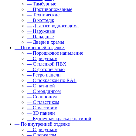
— Тамбурные
— Противопожарные
— Технические
— В коттедж
— Для загородного дома
— Наружные
— Парадные
— Двери в храмы
— По внешней отделке
— Порошковое напыление
— С рисунком
— С пленкой ПВХ
— С фотопечатью
— Ретро панели
— С покраской по RAL
— С патиной
— С молдингом
— Со шпоном
— С пластиком
— С массивом
— 3D панели
— Кузнечная краска с патиной
— По внутренней отделке
— С рисунком
— С зеркалом