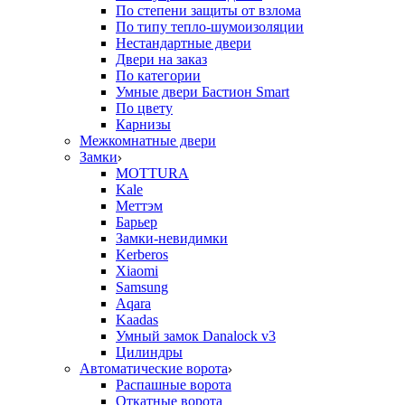
По степени защиты от взлома
По типу тепло-шумоизоляции
Нестандартные двери
Двери на заказ
По категории
Умные двери Бастион Smart
По цвету
Карнизы
Межкомнатные двери
Замки
MOTTURA
Kale
Меттэм
Барьер
Замки-невидимки
Kerberos
Xiaomi
Samsung
Aqara
Kaadas
Умный замок Danalock v3
Цилиндры
Автоматические ворота
Распашные ворота
Откатные ворота