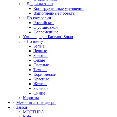
Двери на заказ
Конструктивные улучшения
Выполненные проекты
По категории
Российские
С установкой
Современные
Умные двери Бастион Smart
По цвету
Белые
Черные
Золотые
Серые
Светлые
Темные
Коричневые
Красные
Желтые
Зеленые
Синие
Карнизы
Межкомнатные двери
Замки
MOTTURA
Kale