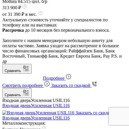
Mottura 84.515 цил. б/р
313 900 ₽
от 31 390 ₽ в мес.
Актуальную стоимость уточняйте у специалистов по
телефону или на выставках
Рассрочка
до 10 месяцев без первоначального взноса.
Заполните с нашим менеджером небольшую анкету для
оплаты частями. Заявка уходит на рассмотрение в большое
число финансовых организаций: Райффайзен Банк, Банк
Восточный, Тинькофф Банк, Кредит Европа Банк, Pay P.S. и
др
Сравнить
Подробнее
Смотреть подробнее
Заказать со скидкой
Сравнить
Входная дверь
Усиленная USIL116
Входная дверь
Усиленная USIL116
Заказать со скидкой
Входная дверь
Усиленная USIL116
Металлоконструкция: