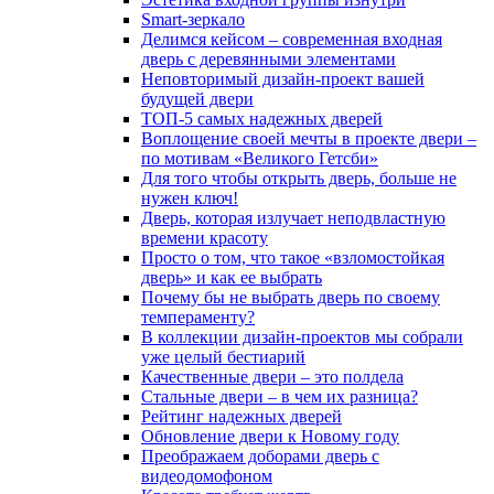
Smart-зеркало
Делимся кейсом – современная входная
дверь с деревянными элементами
Неповторимый дизайн-проект вашей
будущей двери
ТОП-5 самых надежных дверей
Воплощение своей мечты в проекте двери –
по мотивам «Великого Гетсби»
Для того чтобы открыть дверь, больше не
нужен ключ!
Дверь, которая излучает неподвластную
времени красоту
Просто о том, что такое «взломостойкая
дверь» и как ее выбрать
Почему бы не выбрать дверь по своему
темпераменту?
В коллекции дизайн-проектов мы собрали
уже целый бестиарий
Качественные двери – это полдела
Стальные двери – в чем их разница?
Рейтинг надежных дверей
Обновление двери к Новому году
Преображаем доборами дверь с
видеодомофоном