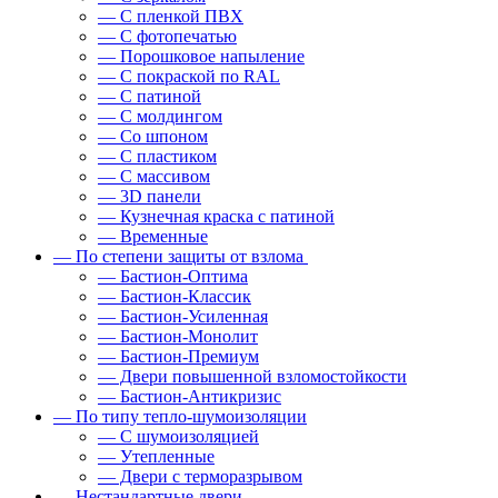
— С пленкой ПВХ
— С фотопечатью
— Порошковое напыление
— С покраской по RAL
— С патиной
— С молдингом
— Со шпоном
— С пластиком
— С массивом
— 3D панели
— Кузнечная краска с патиной
— Временные
— По степени защиты от взлома
— Бастион-Оптима
— Бастион-Классик
— Бастион-Усиленная
— Бастион-Монолит
— Бастион-Премиум
— Двери повышенной взломостойкости
— Бастион-Антикризис
— По типу тепло-шумоизоляции
— С шумоизоляцией
— Утепленные
— Двери с терморазрывом
— Нестандартные двери