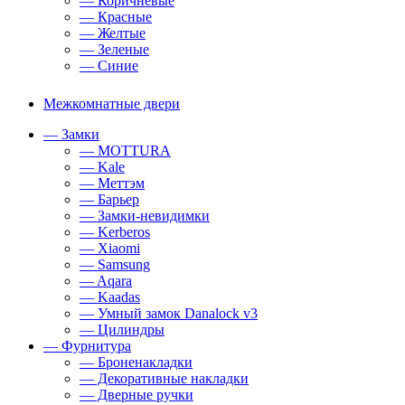
— Коричневые
— Красные
— Желтые
— Зеленые
— Синие
Межкомнатные двери
— Замки
— MOTTURA
— Kale
— Меттэм
— Барьер
— Замки-невидимки
— Kerberos
— Xiaomi
— Samsung
— Aqara
— Kaadas
— Умный замок Danalock v3
— Цилиндры
— Фурнитура
— Броненакладки
— Декоративные накладки
— Дверные ручки