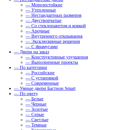
— Морозостойкие
— Утепленные
— Нестандартных размеров
— Двустворчатые
— Со стеклопакетом и ковкой
— Арочные
— Внутреннего открывания
— Эксклюзивные решения
— С фрамугами
— Двери на заказ
— Конструктивные улучшения
— Выполненные проекты
— По категории
— Российские
— С установкой
— Современные
— Умные двери Бастион Smart
— По цвету
— Белые
— Черные
— Золотые
— Серые
— Светлые
— Темные