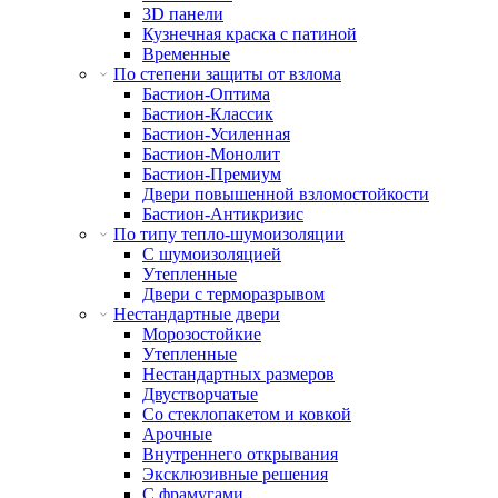
3D панели
Кузнечная краска с патиной
Временные
По степени защиты от взлома
Бастион-Оптима
Бастион-Классик
Бастион-Усиленная
Бастион-Монолит
Бастион-Премиум
Двери повышенной взломостойкости
Бастион-Антикризис
По типу тепло-шумоизоляции
С шумоизоляцией
Утепленные
Двери с терморазрывом
Нестандартные двери
Морозостойкие
Утепленные
Нестандартных размеров
Двустворчатые
Со стеклопакетом и ковкой
Арочные
Внутреннего открывания
Эксклюзивные решения
С фрамугами