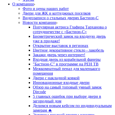
О компании
Фото и цены наших работ
Двери для ЖК и коттеджных поселков
Видеозаписи о стальных дверях Бастион-С
Новости компании
Популярная актриса Глафира Тарханова о
сотрудничестве с «Бастион-С»
Биометрический замок на входную дверь
уже в продаже!
Открытие выставок в регионах
Цветное декоративное стекло - лакобель
Закажи дверь через интернет!
Входная дверь из корабельной фанеры
"Бастион-С" в программе на РЕН ТВ
Межкомнатный пенал для маленького
помещения
Двери с накладной ковкой
Инновационные входные двери
Обзор на самый топовый умный замок
Dircode
5 главных ошибок при выборе двери в
загородный дом
Делимся новым кейсом по индивидуальным
замерам 🔥
Эстетика входной группы изнутри