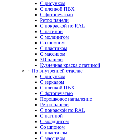
С рисунком
С пленкой ПВХ
С фотопечатью
Ретро панели
С покраской по RAL
С патиной
С молдингом
Со шпоном
С пластиком
С массивом
3D панели
Кузнечная краска с патиной
По внутренней отделке
С рисунком
С зеркалом
С пленкой ПВХ
С фотопечатью
Порошковое напыление
Ретро панели
С покраской по RAL
С патиной
С молдингом
Со шпоном
С пластиком
С массивом