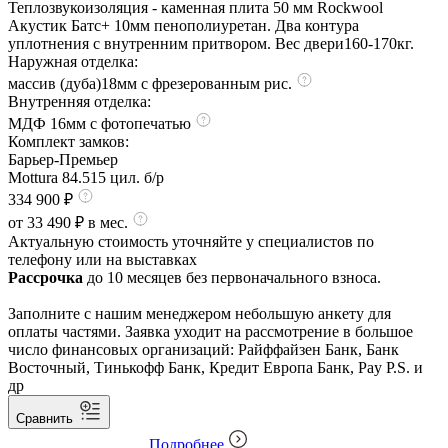
Теплозвукоизоляция - каменная плита 50 мм Rockwool
Акустик Батс+ 10мм пенополиуретан. Два контура
уплотнения с внутренним притвором. Вес двери160-170кг.
Наружная отделка:
массив (дуба)18мм с фрезерованным рис.
Внутренняя отделка:
МДФ 16мм с фотопечатью
Комплект замков:
Барьер-Премьер
Mottura 84.515 цил. б/р
334 900 ₽
от 33 490 ₽ в мес.
Актуальную стоимость уточняйте у специалистов по
телефону или на выставках
Рассрочка
до 10 месяцев без первоначального взноса.
Заполните с нашим менеджером небольшую анкету для
оплаты частями. Заявка уходит на рассмотрение в большое
число финансовых организаций: Райффайзен Банк, Банк
Восточный, Тинькофф Банк, Кредит Европа Банк, Pay P.S. и
др
Сравнить
Подробнее