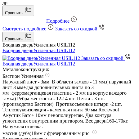
др
Сравнить
Подробнее
Смотреть подробнее
Заказать со скидкой
Сравнить
Входная дверь
Усиленная USIL112
Входная дверь
Усиленная USIL112
Заказать со скидкой
Входная дверь
Усиленная USIL112
Металлоконструкция:
Бастион Усиленная
Наружный лист - 3мм. В области замков - 11 мм.( наружный
лист 3 мм+два дополнительных листа по 3
мм+ферромарганцевая пластина - 2 мм на корпус каждого
замка) Ребра жесткости - 12-14 шт. Петли - 3 шт.
(производство Бастион). Противосъемные штыри -2 шт.
Теплозвукоизоляция - каменная плита 50 мм Rockwool
Акустик Батс+ 10мм пенополиуретан. Два контура
уплотнения с внутренним притвором. Вес двери160-170кг.
Наружная отделка:
массив (дуба)18мм с фрезерованным рис.
Внутренняя отделка: