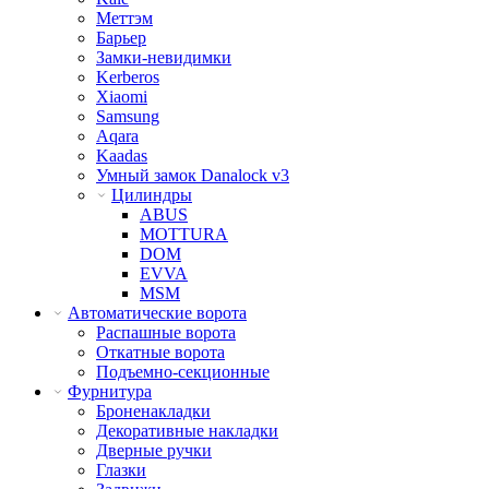
Меттэм
Барьер
Замки-невидимки
Kerberos
Xiaomi
Samsung
Aqara
Kaadas
Умный замок Danalock v3
Цилиндры
ABUS
MOTTURA
DOM
EVVA
MSM
Автоматические ворота
Распашные ворота
Откатные ворота
Подъемно-секционные
Фурнитура
Броненакладки
Декоративные накладки
Дверные ручки
Глазки