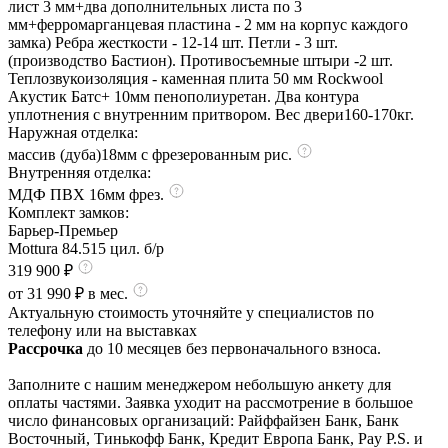
лист 3 мм+два дополнительных листа по 3
мм+ферромарганцевая пластина - 2 мм на корпус каждого
замка) Ребра жесткости - 12-14 шт. Петли - 3 шт.
(производство Бастион). Противосъемные штыри -2 шт.
Теплозвукоизоляция - каменная плита 50 мм Rockwool
Акустик Батс+ 10мм пенополиуретан. Два контура
уплотнения с внутренним притвором. Вес двери160-170кг.
Наружная отделка:
массив (дуба)18мм с фрезерованным рис.
Внутренняя отделка:
МДФ ПВХ 16мм фрез.
Комплект замков:
Барьер-Премьер
Mottura 84.515 цил. б/р
319 900 ₽
от 31 990 ₽ в мес.
Актуальную стоимость уточняйте у специалистов по
телефону или на выставках
Рассрочка
до 10 месяцев без первоначального взноса.
Заполните с нашим менеджером небольшую анкету для
оплаты частями. Заявка уходит на рассмотрение в большое
число финансовых организаций: Райффайзен Банк, Банк
Восточный, Тинькофф Банк, Кредит Европа Банк, Pay P.S. и