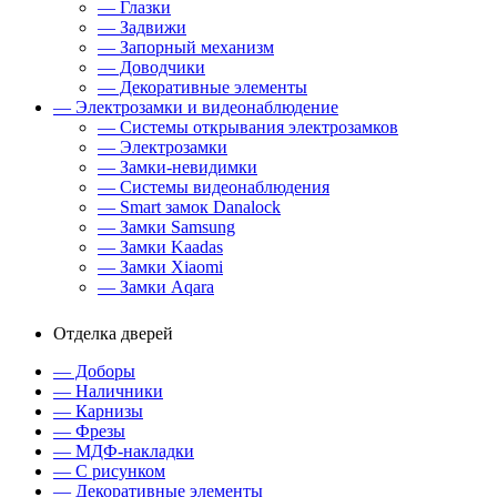
— Глазки
— Задвижи
— Запорный механизм
— Доводчики
— Декоративные элементы
— Электрозамки и видеонаблюдение
— Системы открывания электрозамков
— Электрозамки
— Замки-невидимки
— Системы видеонаблюдения
— Smart замок Danalock
— Замки Samsung
— Замки Kaadas
— Замки Xiaomi
— Замки Aqara
Отделка дверей
— Доборы
— Наличники
— Карнизы
— Фрезы
— МДФ-накладки
— С рисунком
— Декоративные элементы