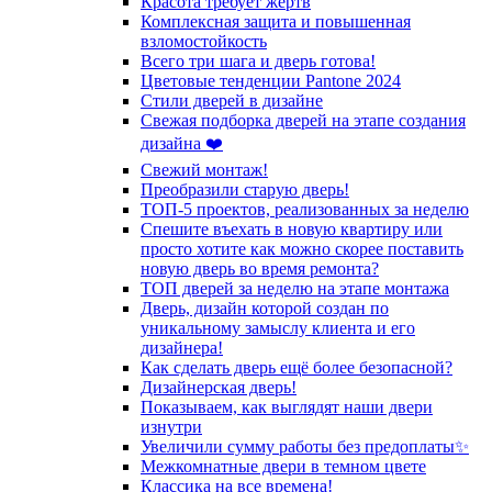
Красота требует жертв
Комплексная защита и повышенная
взломостойкость
Всего три шага и дверь готова!
Цветовые тенденции Pantone 2024
Стили дверей в дизайне
Свежая подборка дверей на этапе создания
дизайна ❤️
Свежий монтаж!
Преобразили старую дверь!
ТОП-5 проектов, реализованных за неделю
Спешите въехать в новую квартиру или
просто хотите как можно скорее поставить
новую дверь во время ремонта?
ТОП дверей за неделю на этапе монтажа
Дверь, дизайн которой создан по
уникальному замыслу клиента и его
дизайнера!
Как сделать дверь ещё более безопасной?
Дизайнерская дверь!
Показываем, как выглядят наши двери
изнутри
Увеличили сумму работы без предоплаты✨
Межкомнатные двери в темном цвете
Классика на все времена!