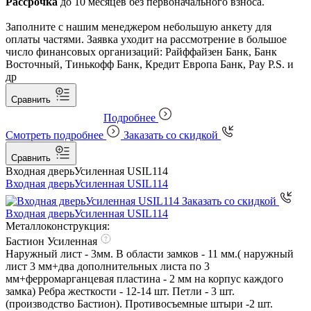
Рассрочка
до 10 месяцев без первоначального взноса.
Заполните с нашим менеджером небольшую анкету для
оплаты частями. Заявка уходит на рассмотрение в большое
число финансовых организаций: Райффайзен Банк, Банк
Восточный, Тинькофф Банк, Кредит Европа Банк, Pay P.S. и
др
Сравнить
Подробнее
Смотреть подробнее
Заказать со скидкой
Сравнить
Входная дверь
Усиленная USIL114
Входная дверь
Усиленная USIL114
Заказать со скидкой
Входная дверь
Усиленная USIL114
Металлоконструкция:
Бастион Усиленная
Наружный лист - 3мм. В области замков - 11 мм.( наружный
лист 3 мм+два дополнительных листа по 3
мм+ферромарганцевая пластина - 2 мм на корпус каждого
замка) Ребра жесткости - 12-14 шт. Петли - 3 шт.
(производство Бастион). Противосъемные штыри -2 шт.