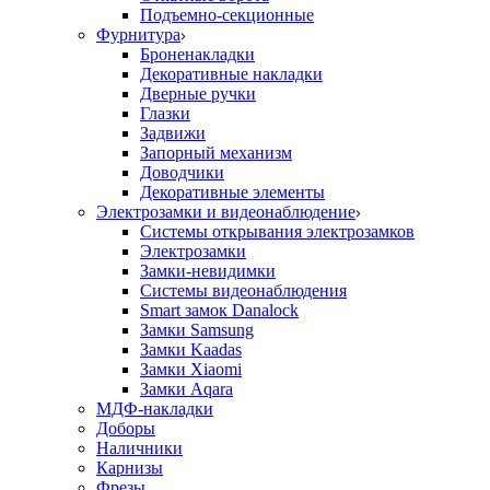
Подъемно-секционные
Фурнитура
Броненакладки
Декоративные накладки
Дверные ручки
Глазки
Задвижи
Запорный механизм
Доводчики
Декоративные элементы
Электрозамки и видеонаблюдение
Системы открывания электрозамков
Электрозамки
Замки-невидимки
Системы видеонаблюдения
Smart замок Danalock
Замки Samsung
Замки Kaadas
Замки Xiaomi
Замки Aqara
МДФ-накладки
Доборы
Наличники
Карнизы
Фрезы