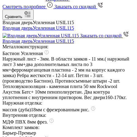
Смотреть подробнее
Заказать со скидкой
Сравнить
Входная дверь
Усиленная USIL115
Входная дверь
Усиленная USIL115
Заказать со скидкой
Входная дверь
Усиленная USIL115
Металлоконструкция:
Бастион Усиленная
Наружный лист - 3мм. В области замков - 11 мм.( наружный
лист 3 мм+два дополнительных листа по 3
мм+ферромарганцевая пластина - 2 мм на корпус каждого
замка) Ребра жесткости - 12-14 шт. Петли - 3 шт.
(производство Бастион). Противосъемные штыри -2 шт.
Теплозвукоизоляция - каменная плита 50 мм Rockwool
Акустик Батс+ 10мм пенополиуретан. Два контура
уплотнения с внутренним притвором. Вес двери160-170кг.
Наружная отделка:
массив (дуба)18мм с фрезерованным рис.
Внутренняя отделка:
МДФ ПВХ 8мм фрез.
Комплект замков:
Барьер-Премьер