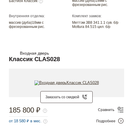
массив (дуба)18мм с
Бастион Классик
фрезерованным рис.
Внутренняя отделка:
Комплект замков:
массив (дуба)18мм с
Меттэм ЗВ8 341.1.1 сув. б/р
фрезерованным рис.
Mottura 84.515 цил. б/р
Входная дверь
Классик CLAS028
Заказать со скидкой
185 800 ₽
Сравнить
от 18 580 ₽ в мес.
Подробнее