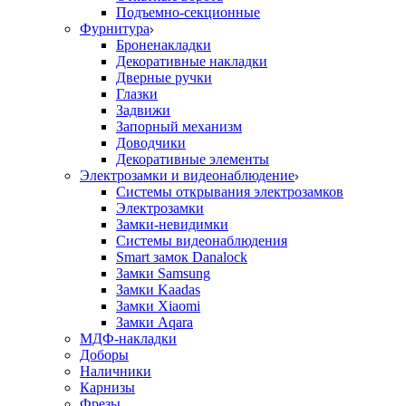
Подъемно-секционные
Фурнитура
Броненакладки
Декоративные накладки
Дверные ручки
Глазки
Задвижи
Запорный механизм
Доводчики
Декоративные элементы
Электрозамки и видеонаблюдение
Системы открывания электрозамков
Электрозамки
Замки-невидимки
Системы видеонаблюдения
Smart замок Danalock
Замки Samsung
Замки Kaadas
Замки Xiaomi
Замки Aqara
МДФ-накладки
Доборы
Наличники
Карнизы
Фрезы