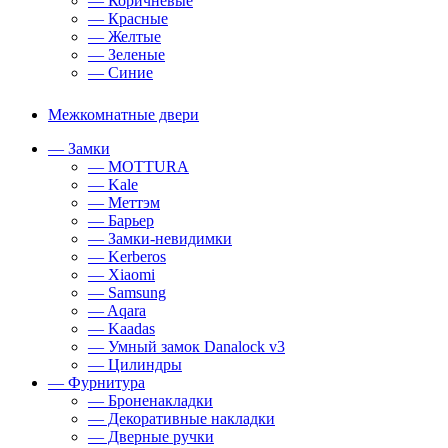
— Коричневые
— Красные
— Желтые
— Зеленые
— Синие
Межкомнатные двери
— Замки
— MOTTURA
— Kale
— Меттэм
— Барьер
— Замки-невидимки
— Kerberos
— Xiaomi
— Samsung
— Aqara
— Kaadas
— Умный замок Danalock v3
— Цилиндры
— Фурнитура
— Броненакладки
— Декоративные накладки
— Дверные ручки