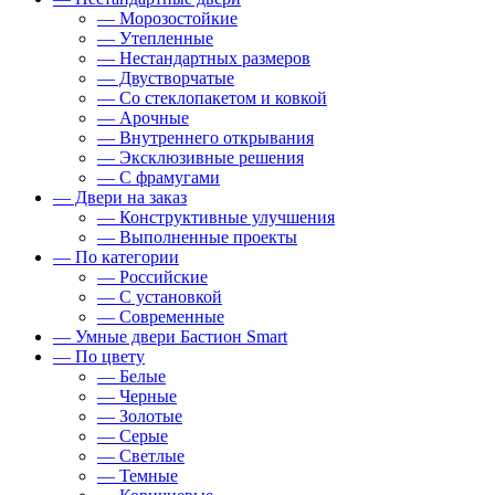
— Морозостойкие
— Утепленные
— Нестандартных размеров
— Двустворчатые
— Со стеклопакетом и ковкой
— Арочные
— Внутреннего открывания
— Эксклюзивные решения
— С фрамугами
— Двери на заказ
— Конструктивные улучшения
— Выполненные проекты
— По категории
— Российские
— С установкой
— Современные
— Умные двери Бастион Smart
— По цвету
— Белые
— Черные
— Золотые
— Серые
— Светлые
— Темные