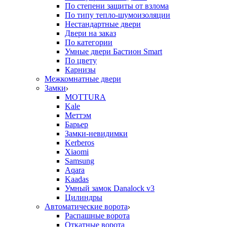
По степени защиты от взлома
По типу тепло-шумоизоляции
Нестандартные двери
Двери на заказ
По категории
Умные двери Бастион Smart
По цвету
Карнизы
Межкомнатные двери
Замки
MOTTURA
Kale
Меттэм
Барьер
Замки-невидимки
Kerberos
Xiaomi
Samsung
Aqara
Kaadas
Умный замок Danalock v3
Цилиндры
Автоматические ворота
Распашные ворота
Откатные ворота