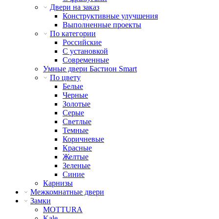
Двери на заказ
Конструктивные улучшения
Выполненные проекты
По категории
Российские
С установкой
Современные
Умные двери Бастион Smart
По цвету
Белые
Черные
Золотые
Серые
Светлые
Темные
Коричневые
Красные
Желтые
Зеленые
Синие
Карнизы
Межкомнатные двери
Замки
MOTTURA
Kale