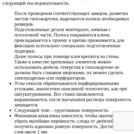
следующей последовательности.
После проведения соответствующих замеров, разметки
листов гипсокартона, вырезаются полосы необходимых
размеров.
Подготовленные детали монтируют, начиная с
потолочной части. Полоса покрывается клеем,
прикладывается к проему и крепко прижимается, для
фиксации используют специально подготовленные
подпорки.
Далее полосы при помощи клея крепятся на стены.
Также в качестве крепежных элементов можно
использовать дюбеля, отверстия в гипсокартоне не
должны быть слишком широкими, их можно сделать
электродрелью или перфоратором.
Углы откосов обрабатываются перфорированными
уголками, аналогично описанной технологии, как при
оштукатуривании. Все стыки шпаклюются,
выравниваются, после высыхания раствора поверхность
зачищается.
Следующий этап – грунтование поверхности.
Финишная шпаклевка наносится, чтобы окончательно
убрать малейшие неровности, следы от дюбелей и т.д. и
получить идеально ровную поверхность. Достаточно
слоя около 1 мм.