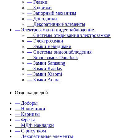
— Глазки
— Задвижи
— Запорный механизм
— Доводчики
— Декоративные элементы
— Электрозамки и видеонаблюдение
— Системы открывания электрозамков
— Электрозамки
— Замки-невидимки
— Системы видеонаблюдения
— Smart замок Danalock
— Замки Samsung
— Замки Kaadas
— Замки Xiaomi
— Замки Aqara
Отделка дверей
— Доборы
— Наличники
— Карнизы
— Фрезы
— МДФ-накладки
— С рисунком
— Декоративные элементы