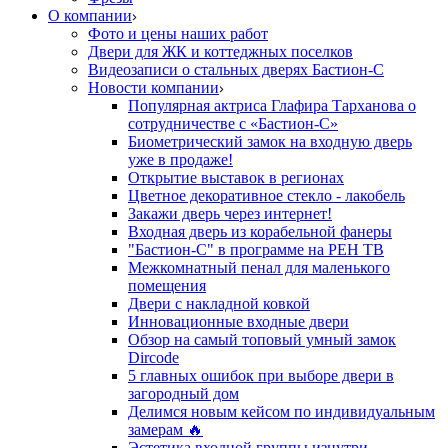
О компании
Фото и цены наших работ
Двери для ЖК и коттеджных поселков
Видеозаписи о стальных дверях Бастион-С
Новости компании
Популярная актриса Глафира Тарханова о
сотрудничестве с «Бастион-С»
Биометрический замок на входную дверь
уже в продаже!
Открытие выставок в регионах
Цветное декоративное стекло - лакобель
Закажи дверь через интернет!
Входная дверь из корабельной фанеры
"Бастион-С" в программе на РЕН ТВ
Межкомнатный пенал для маленького
помещения
Двери с накладной ковкой
Инновационные входные двери
Обзор на самый топовый умный замок
Dircode
5 главных ошибок при выборе двери в
загородный дом
Делимся новым кейсом по индивидуальным
замерам 🔥
Эстетика входной группы изнутри