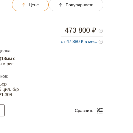
Цене
Популярности
473 800 ₽
от 47 380 ₽ в мес.
елка:
)18мм с
ым рис.
ков:
ьер
5 цил. б/р
21.309
Сравнить