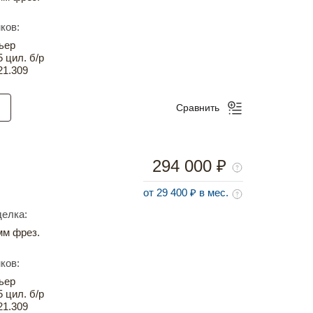
ков:
ьер
5 цил. б/р
21.309
Сравнить
294 000 ₽
от 29 400 ₽ в мес.
елка:
м фрез.
ков:
ьер
5 цил. б/р
21.309