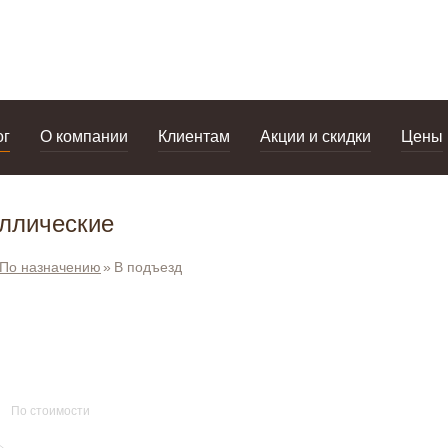
дизайнерам
салоны
ог
О компании
Клиентам
Акции и скидки
Цены
аллические
По назначению
В подъезд
По стоимости