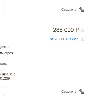
Сравнить
288 000 ₽
от 28 800 ₽ в мес.
елка:
м фрез.
ков:
ьер
5 цил. б/р
21.309
Сравнить