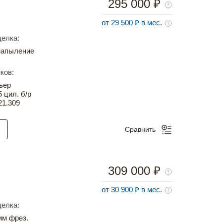
295 000 ₽
от 29 500 ₽ в мес.
елка:
напыление
ков:
ьер
5 цил. б/р
21.309
Сравнить
309 000 ₽
от 30 900 ₽ в мес.
елка:
м фрез.