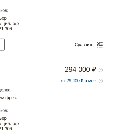
ков:
ьер
5 цил. б/р
21.309
Сравнить
294 000 ₽
от 29 400 ₽ в мес.
елка:
м фрез.
ков:
ьер
5 цил. б/р
21.309