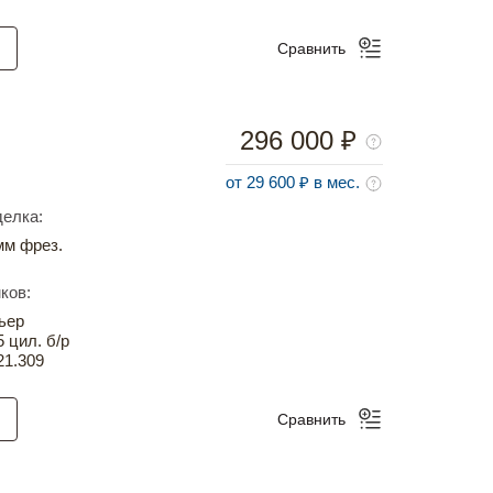
Сравнить
296 000 ₽
от 29 600 ₽ в мес.
елка:
м фрез.
ков:
ьер
5 цил. б/р
21.309
Сравнить