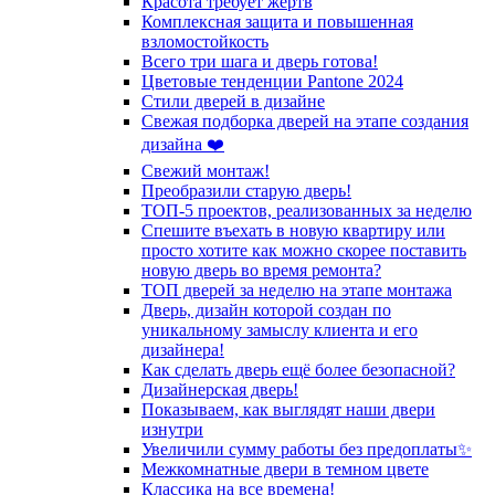
Красота требует жертв
Комплексная защита и повышенная
взломостойкость
Всего три шага и дверь готова!
Цветовые тенденции Pantone 2024
Стили дверей в дизайне
Свежая подборка дверей на этапе создания
дизайна ❤️
Свежий монтаж!
Преобразили старую дверь!
ТОП-5 проектов, реализованных за неделю
Спешите въехать в новую квартиру или
просто хотите как можно скорее поставить
новую дверь во время ремонта?
ТОП дверей за неделю на этапе монтажа
Дверь, дизайн которой создан по
уникальному замыслу клиента и его
дизайнера!
Как сделать дверь ещё более безопасной?
Дизайнерская дверь!
Показываем, как выглядят наши двери
изнутри
Увеличили сумму работы без предоплаты✨
Межкомнатные двери в темном цвете
Классика на все времена!