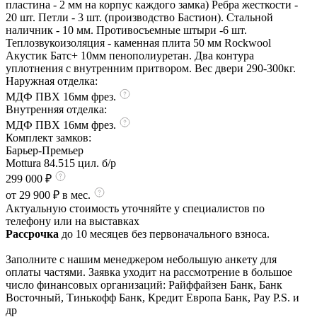
пластина - 2 мм на корпус каждого замка) Ребра жесткости -
20 шт. Петли - 3 шт. (производство Бастион). Стальной
наличник - 10 мм. Противосъемные штыри -6 шт.
Теплозвукоизоляция - каменная плита 50 мм Rockwool
Акустик Батс+ 10мм пенополиуретан. Два контура
уплотнения с внутренним притвором. Вес двери 290-300кг.
Наружная отделка:
МДФ ПВХ 16мм фрез.
Внутренняя отделка:
МДФ ПВХ 16мм фрез.
Комплект замков:
Барьер-Премьер
Mottura 84.515 цил. б/р
299 000 ₽
от 29 900 ₽ в мес.
Актуальную стоимость уточняйте у специалистов по
телефону или на выставках
Рассрочка
до 10 месяцев без первоначального взноса.
Заполните с нашим менеджером небольшую анкету для
оплаты частями. Заявка уходит на рассмотрение в большое
число финансовых организаций: Райффайзен Банк, Банк
Восточный, Тинькофф Банк, Кредит Европа Банк, Pay P.S. и
др