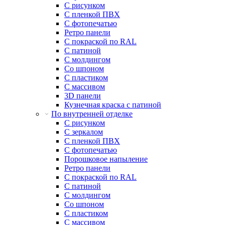
С рисунком
С пленкой ПВХ
С фотопечатью
Ретро панели
С покраской по RAL
С патиной
С молдингом
Со шпоном
С пластиком
С массивом
3D панели
Кузнечная краска с патиной
По внутренней отделке
С рисунком
С зеркалом
С пленкой ПВХ
С фотопечатью
Порошковое напыление
Ретро панели
С покраской по RAL
С патиной
С молдингом
Со шпоном
С пластиком
С массивом