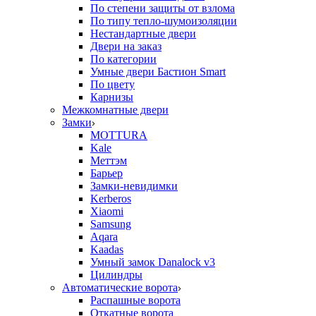
По степени защиты от взлома
По типу тепло-шумоизоляции
Нестандартные двери
Двери на заказ
По категории
Умные двери Бастион Smart
По цвету
Карнизы
Межкомнатные двери
Замки
MOTTURA
Kale
Меттэм
Барьер
Замки-невидимки
Kerberos
Xiaomi
Samsung
Aqara
Kaadas
Умный замок Danalock v3
Цилиндры
Автоматические ворота
Распашные ворота
Откатные ворота