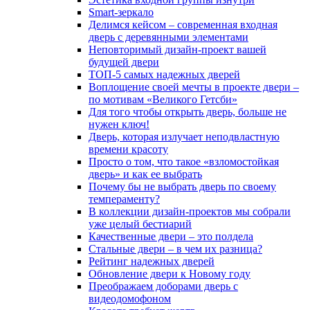
Smart-зеркало
Делимся кейсом – современная входная
дверь с деревянными элементами
Неповторимый дизайн-проект вашей
будущей двери
ТОП-5 самых надежных дверей
Воплощение своей мечты в проекте двери –
по мотивам «Великого Гетсби»
Для того чтобы открыть дверь, больше не
нужен ключ!
Дверь, которая излучает неподвластную
времени красоту
Просто о том, что такое «взломостойкая
дверь» и как ее выбрать
Почему бы не выбрать дверь по своему
темпераменту?
В коллекции дизайн-проектов мы собрали
уже целый бестиарий
Качественные двери – это полдела
Стальные двери – в чем их разница?
Рейтинг надежных дверей
Обновление двери к Новому году
Преображаем доборами дверь с
видеодомофоном