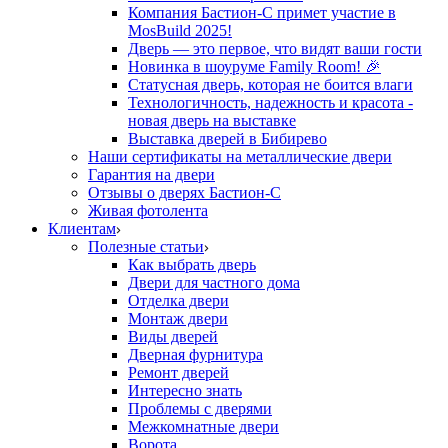
Компания Бастион-С примет участие в
MosBuild 2025!
Дверь — это первое, что видят ваши гости
Новинка в шоуруме Family Room! 🎉
Статусная дверь, которая не боится влаги
Технологичность, надежность и красота -
новая дверь на выставке
Выставка дверей в Бибирево
Наши сертификаты на металлические двери
Гарантия на двери
Отзывы о дверях Бастион-С
Живая фотолента
Клиентам
Полезные статьи
Как выбрать дверь
Двери для частного дома
Отделка двери
Монтаж двери
Виды дверей
Дверная фурнитура
Ремонт дверей
Интересно знать
Проблемы с дверями
Межкомнатные двери
Ворота