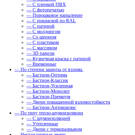
— С пленкой ПВХ
— С фотопечатью
— Порошковое напыление
— С покраской по RAL
— С патиной
— С молдингом
— Со шпоном
— С пластиком
— С массивом
— 3D панели
— Кузнечная краска с патиной
— Временные
— По степени защиты от взлома
— Бастион-Оптима
— Бастион-Классик
— Бастион-Усиленная
— Бастион-Монолит
— Бастион-Премиум
— Двери повышенной взломостойкости
— Бастион-Антикризис
— По типу тепло-шумоизоляции
— С шумоизоляцией
— Утепленные
— Двери с терморазрывом
— Нестандартные двери