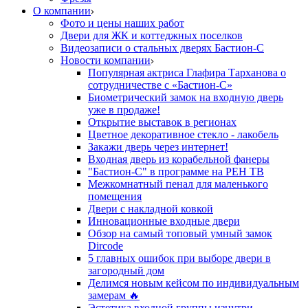
О компании
Фото и цены наших работ
Двери для ЖК и коттеджных поселков
Видеозаписи о стальных дверях Бастион-С
Новости компании
Популярная актриса Глафира Тарханова о
сотрудничестве с «Бастион-С»
Биометрический замок на входную дверь
уже в продаже!
Открытие выставок в регионах
Цветное декоративное стекло - лакобель
Закажи дверь через интернет!
Входная дверь из корабельной фанеры
"Бастион-С" в программе на РЕН ТВ
Межкомнатный пенал для маленького
помещения
Двери с накладной ковкой
Инновационные входные двери
Обзор на самый топовый умный замок
Dircode
5 главных ошибок при выборе двери в
загородный дом
Делимся новым кейсом по индивидуальным
замерам 🔥
Эстетика входной группы изнутри