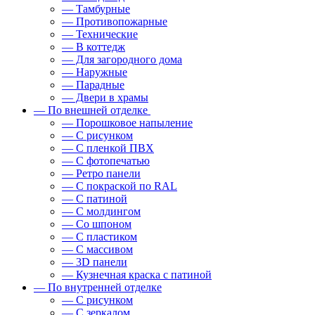
— Тамбурные
— Противопожарные
— Технические
— В коттедж
— Для загородного дома
— Наружные
— Парадные
— Двери в храмы
— По внешней отделке
— Порошковое напыление
— С рисунком
— С пленкой ПВХ
— С фотопечатью
— Ретро панели
— С покраской по RAL
— С патиной
— С молдингом
— Со шпоном
— С пластиком
— С массивом
— 3D панели
— Кузнечная краска с патиной
— По внутренней отделке
— С рисунком
— С зеркалом