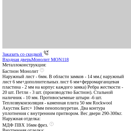
Заказать со скидкой
Входная дверь
Монолит MON118
Металлоконструкция:
Бастион Монолит
Наружный лист - 6мм. В области замков - 14 мм.( наружный
лист 6 мм+дополнительных лист 6 мм+ферромарганцевая
пластина - 2 мм на корпус каждого замка) Ребра жесткости -
20 шт. Петли - 3 шт. (производство Бастион). Стальной
наличник - 10 мм. Противосъемные штыри -6 шт.
Теплозвукоизоляция - каменная плита 50 мм Rockwool
Акустик Батс+ 10мм пенополиуретан. Два контура
уплотнения с внутренним притвором. Вес двери 290-300кг.
Наружная отделка:
МДФ ПВХ 16мм фрез.
Внутренняя отделка: