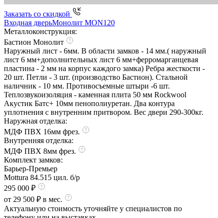
Заказать со скидкой
Входная дверь
Монолит MON120
Металлоконструкция:
Бастион Монолит
Наружный лист - 6мм. В области замков - 14 мм.( наружный
лист 6 мм+дополнительных лист 6 мм+ферромарганцевая
пластина - 2 мм на корпус каждого замка) Ребра жесткости -
20 шт. Петли - 3 шт. (производство Бастион). Стальной
наличник - 10 мм. Противосъемные штыри -6 шт.
Теплозвукоизоляция - каменная плита 50 мм Rockwool
Акустик Батс+ 10мм пенополиуретан. Два контура
уплотнения с внутренним притвором. Вес двери 290-300кг.
Наружная отделка:
МДФ ПВХ 16мм фрез.
Внутренняя отделка:
МДФ ПВХ 8мм фрез.
Комплект замков:
Барьер-Премьер
Mottura 84.515 цил. б/р
295 000 ₽
от 29 500 ₽ в мес.
Актуальную стоимость уточняйте у специалистов по
телефону или на выставках