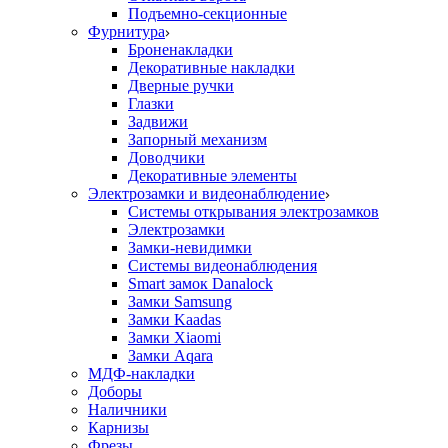
Подъемно-секционные
Фурнитура
Броненакладки
Декоративные накладки
Дверные ручки
Глазки
Задвижи
Запорный механизм
Доводчики
Декоративные элементы
Электрозамки и видеонаблюдение
Системы открывания электрозамков
Электрозамки
Замки-невидимки
Системы видеонаблюдения
Smart замок Danalock
Замки Samsung
Замки Kaadas
Замки Xiaomi
Замки Aqara
МДФ-накладки
Доборы
Наличники
Карнизы
Фрезы