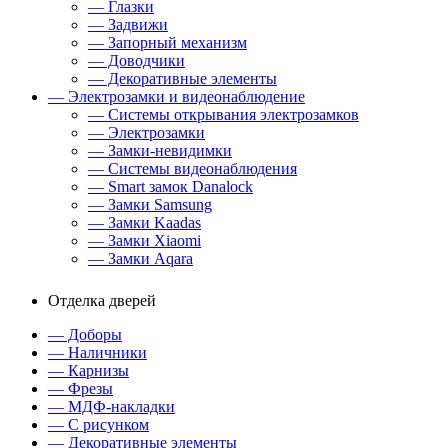
— Глазки
— Задвижи
— Запорный механизм
— Доводчики
— Декоративные элементы
— Электрозамки и видеонаблюдение
— Системы открывания электрозамков
— Электрозамки
— Замки-невидимки
— Системы видеонаблюдения
— Smart замок Danalock
— Замки Samsung
— Замки Kaadas
— Замки Xiaomi
— Замки Aqara
Отделка дверей
— Доборы
— Наличники
— Карнизы
— Фрезы
— МДФ-накладки
— С рисунком
— Декоративные элементы