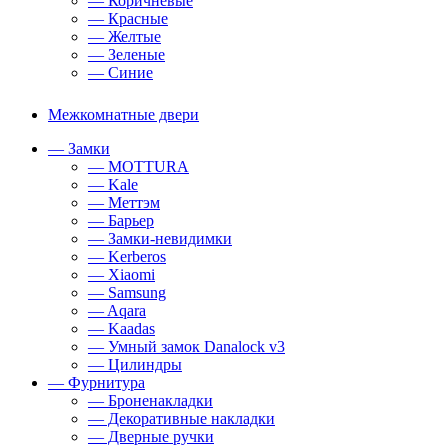
— Коричневые
— Красные
— Желтые
— Зеленые
— Синие
Межкомнатные двери
— Замки
— MOTTURA
— Kale
— Меттэм
— Барьер
— Замки-невидимки
— Kerberos
— Xiaomi
— Samsung
— Aqara
— Kaadas
— Умный замок Danalock v3
— Цилиндры
— Фурнитура
— Броненакладки
— Декоративные накладки
— Дверные ручки