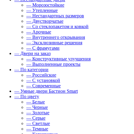
— Морозостойкие
— Утепленные
— Нестандартных размеров
— Двустворчатые
— Со стеклопакетом и ковкой
— Арочные
— Внутреннего открывания
— Эксклюзивные решения
— С фрамугами
— Двери на заказ
— Конструктивные улучшения
— Выполненные проекты
— По категории
— Российские
— С установкой
— Современные
— Умные двери Бастион Smart
— По цвету
— Белые
— Черные
— Золотые
— Серые
— Светлые
— Темные