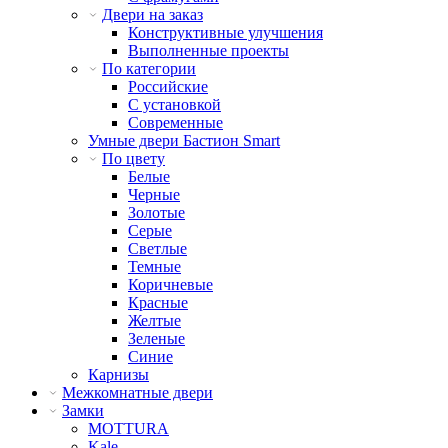
Двери на заказ
Конструктивные улучшения
Выполненные проекты
По категории
Российские
С установкой
Современные
Умные двери Бастион Smart
По цвету
Белые
Черные
Золотые
Серые
Светлые
Темные
Коричневые
Красные
Желтые
Зеленые
Синие
Карнизы
Межкомнатные двери
Замки
MOTTURA
Kale