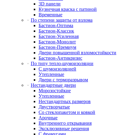
3D панели
Кузнечная краска с патиной
Временные
По степени защиты от взлома
Бастион-Оптима
Бастион-Классик
Бастион-Усиленная
Бастион-Монолит
Бастион-Премиум
Двери повышенной взломостойкости
Бастион-Антикризис
По типу тепло-шумоизоляции
С шумоизоляцией
Утепленные
Двери с терморазрывом
Нестандартные двери
Морозостойкие
Утепленные
Нестандартных размеров
Двустворчатые
Со стеклопакетом и ковкой
Арочные
Внутреннего открывания
Эксклюзивные решения
С фрамугами