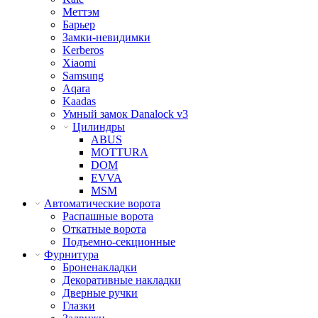
Меттэм
Барьер
Замки-невидимки
Kerberos
Xiaomi
Samsung
Aqara
Kaadas
Умный замок Danalock v3
Цилиндры
ABUS
MOTTURA
DOM
EVVA
MSM
Автоматические ворота
Распашные ворота
Откатные ворота
Подъемно-секционные
Фурнитура
Броненакладки
Декоративные накладки
Дверные ручки
Глазки