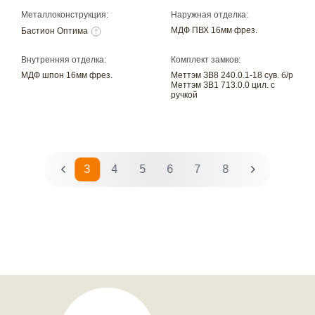
Металлоконструкция:
Наружная отделка:
МДФ ПВХ 16мм фрез.
Бастион Оптима
Внутренняя отделка:
Комплект замков:
МДФ шпон 16мм фрез.
Меттэм ЗВ8 240.0.1-18 сув. б/р
Меттэм ЗВ1 713.0.0 цил. с
ручкой
1
2
3
4
5
6
7
8
9
10
11