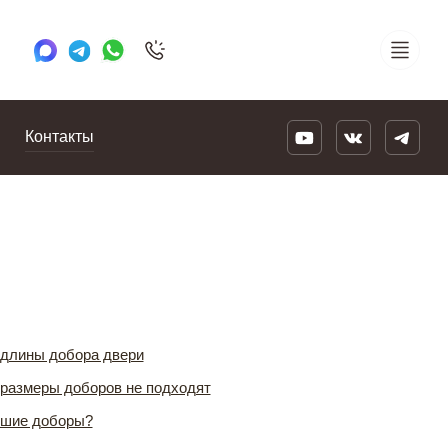
+7 495 505 78 88
24/7
Контакты
 длины добора двери
 размеры доборов не подходят
ошие доборы?