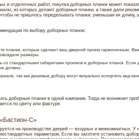
ных и отделочных работ, покупка доборных планок может пока
иалы, из которых делают доборные планки, а также дали реком
чтобы не пришлось переделывать планки, уменьшая их длину, ш
омендации по выбору доборных планок:
те планки, которые сделают ваш дверной проем гармоничным. Важн
совпадали размеры.
ь со стандартными габаритами проемов и доборных планок. Если у
не должно.
ериале, так как дешевые добору могут визуально испортить вид кач
ать доборные планки в одной компании. Тогда не возникнет про
ается по цвету или фактуре.
 «Бастион-С»
руется на производстве дверей — входных и межкомнатных. У н
нестандартных параметров. Если вы захотите установить доборн