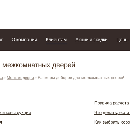
дизайнерам
салоны
ог
О компании
Клиентам
Акции и скидки
Цены
я межкомнатных дверей
ьи
Монтаж двери
Размеры доборов для межкомнатных дверей
Правила расчета
 и конструкции
Что делать, если
я
Как выбрать хор