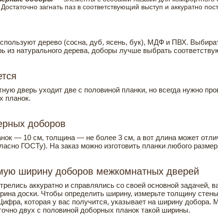
 Достаточно загнать паз в соответствующий выступ и аккуратно пост
пользуют дерево (сосна, дуб, ясень, бук), МДФ и ПВХ. Выбират
рь из натурального дерева, доборы лучше выбрать соответству
ется
ую дверь уходит две с половиной планки, но всегда нужно пр
х планок.
ерных доборов
ок — 10 см, толщина — не более 3 см, а вот длина может отл
ласно ГОСТу). На заказ можно изготовить планки любого размер
имую ширину доборов межкомнатных дверей
трелись аккуратно и справлялись со своей основной задачей, в
ина доски. Чтобы определить ширину, измерьте толщину стены 
Цифра, которая у вас получится, указывает на ширину добора. 
точно двух с половиной доборных планок такой ширины.