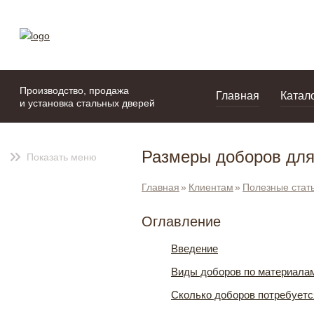
моя подборка
портфолио
Производство, продажа
Главная
Катал
и установка стальных дверей
Размеры доборов дл
Показать меню
Главная
Клиентам
Полезные стат
Оглавление
Введение
Виды доборов по материалам
Сколько доборов потребуетс