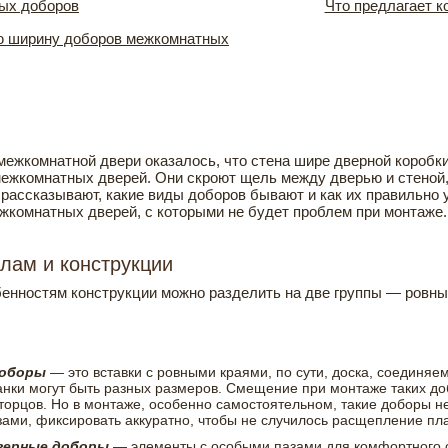
ых доборов
Что предлагает к
ю ширину доборов межкомнатных
 межкомнатной двери оказалось, что стена шире дверной коробк
ежкомнатных дверей. Они скроют щель между дверью и стеной,
 рассказывают, какие виды доборов бывают и как их правильно 
жкомнатных дверей, с которыми не будет проблем при монтаже.
лам и конструкции
енностям конструкции можно разделить на две группы — ровные
доборы
— это вставки с ровными краями, по сути, доска, соединяе
анки могут быть разных размеров. Смещение при монтаже таких д
 торцов. Но в монтаже, особенно самостоятельном, такие доборы н
зами, фиксировать аккуратно, чтобы не случилось расщепление пла
дверные доборы
— элементы с особыми пазами для комфортного 