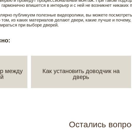
дверью и проведут профессиональный монтаж. При таком подход
 гармонично впишется в интерьер и с ней не возникнет никаких
улярно публикуем полезные видеоролики, вы можете посмотрет
 о том, из каких материалов делают двери, какие лучше и почему
пираться при выборе дверей.
сно:
ор между
Как установить доводчик на
ой
дверь
Остались вопр