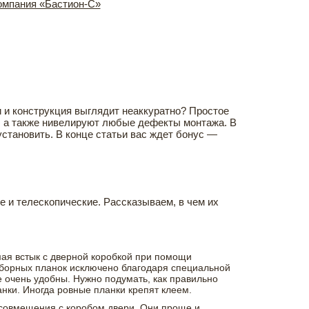
омпания «Бастион-С»
и и конструкция выглядит неаккуратно? Простое
 а также нивелируют любые дефекты монтажа. В
установить. В конце статьи вас ждет бонус —
 и телескопические. Рассказываем, в чем их
мая встык с дверной коробкой при помощи
оборных планок исключено благодаря специальной
е очень удобны. Нужно подумать, как правильно
нки. Иногда ровные планки крепят клеем.
совмещения с коробом двери. Они проще и