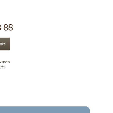
8 88
рам
встрече
ами.