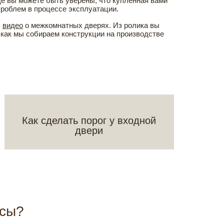
е вы можете быть уверены, что купленная вами
 проблем в процессе эксплуатации.
ь
видео
о межкомнатных дверях. Из ролика вы
, как мы собираем конструкции на производстве
Как сделать порог у входной
двери
осы?