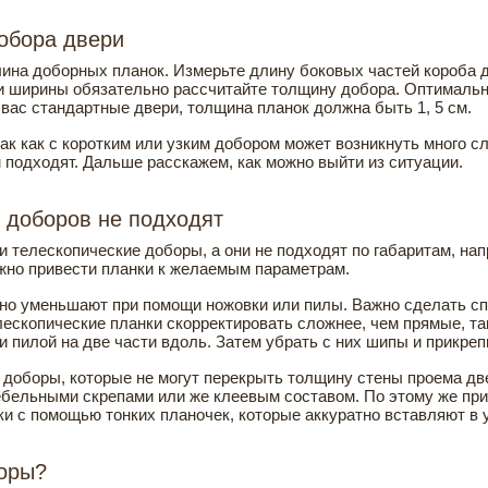
обора двери
ина доборных планок. Измерьте длину боковых частей короба 
и ширины обязательно рассчитайте толщину добора. Оптимально
 вас стандартные двери, толщина планок должна быть 1, 5 см.
ак как с коротким или узким добором может возникнуть много с
м подходят. Дальше расскажем, как можно выйти из ситуации.
 доборов не подходят
 телескопические доборы, а они не подходят по габаритам, нап
жно привести планки к желаемым параметрам.
но уменьшают при помощи ножовки или пилы. Важно сделать сп
ескопические планки скорректировать сложнее, чем прямые, так
и пилой на две части вдоль. Затем убрать с них шипы и прикреп
и доборы, которые не могут перекрыть толщину стены проема дв
ебельными скрепами или же клеевым составом. По этому же при
ки с помощью тонких планочек, которые аккуратно вставляют в 
боры?