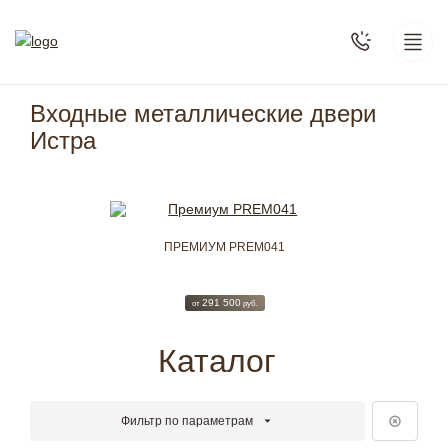
Входные металлические двери
Истра
REM068
ПРЕМИУМ PREM041
КЛАСС
0
291 500
1
руб.
от
руб.
от
Каталог
Фильтр по параметрам