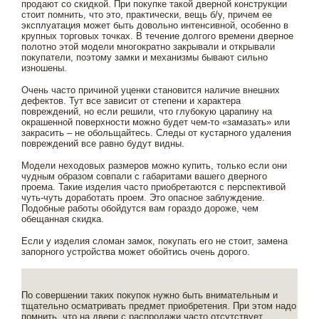
продают со скидкой. При покупке такой дверной конструкции
стоит помнить, что это, практически, вещь б/у, причем ее
эксплуатация может быть довольно интенсивной, особенно в
крупных торговых точках. В течение долгого времени дверное
полотно этой модели многократно закрывали и открывали
покупатели, поэтому замки и механизмы бывают сильно
изношены.
Очень часто причиной уценки становится наличие внешних
дефектов. Тут все зависит от степени и характера
повреждений, но если решили, что глубокую царапину на
окрашенной поверхности можно будет чем-то «замазать» или
закрасить – не обольщайтесь. Следы от кустарного удаления
повреждений все равно будут видны.
Модели неходовых размеров можно купить, только если они
чудным образом совпали с габаритами вашего дверного
проема. Такие изделия часто приобретаются с перспективой
чуть-чуть доработать проем. Это опасное заблуждение.
Подобные работы обойдутся вам гораздо дороже, чем
обещанная скидка.
Если у изделия сломан замок, покупать его не стоит, замена
запорного устройства может обойтись очень дорого.
По совершении таких покупок нужно быть внимательным и
тщательно осматривать предмет приобретения. При этом надо
помнить, что на двери с распродажи часто отсутствует