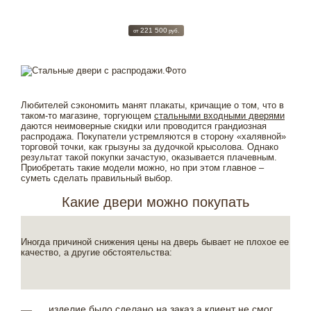
221 500
от
руб.
Любителей сэкономить манят плакаты, кричащие о том, что в
таком-то магазине, торгующем
стальными входными дверями
даются неимоверные скидки или проводится грандиозная
распродажа. Покупатели устремляются в сторону «халявной»
торговой точки, как грызуны за дудочкой крысолова. Однако
результат такой покупки зачастую, оказывается плачевным.
Приобретать такие модели можно, но при этом главное –
суметь сделать правильный выбор.
Какие двери можно покупать
Иногда причиной снижения цены на дверь бывает не плохое ее
качество, а другие обстоятельства:
изделие было сделано на заказ а клиент не смог