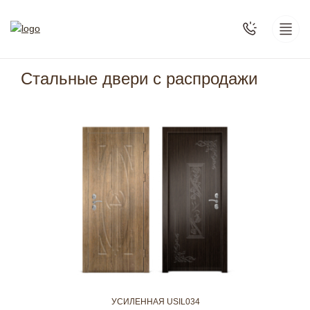
Стальные двери с распродажи
MON008
УСИЛЕН
0
2
руб.
от
УСИЛЕННАЯ USIL034