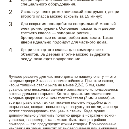
специального оборудования.
Используя электромеханический инструмент, двери
второго класса можно вскрыть за 15 минут.
Для вскрытия понадобится специальный мощный
электроинструмент. Основные показатели дверей
третьего класса — запорные ригели,
бронированные вставки, ребра жесткости. Такие
двери идеально подойдут для частного дома.
Двери четвертого класса для коммерческих
объектов. За дверью вполне можно выдержать
осаду, пока едет подкрепление.
Лучшее решение для частного дома по нашему опыту — это
входные двери 3 класса взломостойкости. При этом важно,
чтобы толщина стали была не менее 2,2-2, 5 мм, было
установлено несколько замков и желательно использовалось
антивандальное покрытие. Кстати, делать металлические
входные двери из слишком толстой стали (3 мм и более) не
всегда правильно, так как тяжелое полотно неудобно для
открывания, создает повышенную нагрузку на петли, а иногда
может спровоцировать трещины в стенах. Куда лучше
дополнительно уплотнить полотно двери в «стратегических»
участках, например, сталь может быть толще в районе
притвора — это предупредит отжим створки. Бронированные
накладки на замки защитят от высверливания или выбивания.