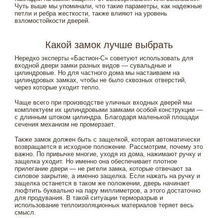
Чуть выше мы упоминали, что такие параметры, как надежные
петли и ребра жесткости, также влияют на уровень
взломостойкости дверей.
Какой замок лучше выбрать
Нередко эксперты «Бастион-С» советуют использовать для
входной двери замки разных видов — сувальдные и
цилиндровые. Но для частного дома мы настаиваем на
цилиндровых замках, чтобы не было сквозных отверстий,
через которые уходит тепло.
Чаще всего при производстве уличных входных дверей мы
комплектуем их цилиндровыми замками особой конструкции —
с длинным штоком цилиндра. Благодаря маленькой площади
сечения механизм не промерзает.
Также замок должен быть с защелкой, которая автоматически
возвращается в исходное положение. Рассмотрим, почему это
важно. По привычке многие, уходя из дома, нажимают ручку и
защелка уходит. Но именно она обеспечивает плотное
прилегание двери — не ригели замка, которые отвечают за
силовое закрытие, а именно защелка. Если нажать на ручку и
защелка останется в таком же положении, дверь начинает
люфтить буквально на пару миллиметров, а этого достаточно
для продувания. В такой ситуации терморазрыв и
использование теплоизоляционных материалов теряет весь
смысл.