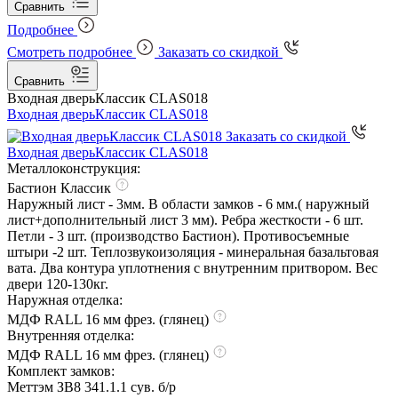
Сравнить
Подробнее
Смотреть подробнее
Заказать со скидкой
Сравнить
Входная дверь
Классик CLAS018
Входная дверь
Классик CLAS018
Заказать со скидкой
Входная дверь
Классик CLAS018
Металлоконструкция:
Бастион Классик
Наружный лист - 3мм. В области замков - 6 мм.( наружный
лист+дополнительный лист 3 мм). Ребра жесткости - 6 шт.
Петли - 3 шт. (производство Бастион). Противосъемные
штыри -2 шт. Теплозвукоизоляция - минеральная базальтовая
вата. Два контура уплотнения с внутренним притвором. Вес
двери 120-130кг.
Наружная отделка:
МДФ RALL 16 мм фрез. (глянец)
Внутренняя отделка:
МДФ RALL 16 мм фрез. (глянец)
Комплект замков:
Меттэм ЗВ8 341.1.1 сув. б/р