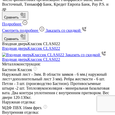
Восточный, Тинькофф Банк, Кредит Европа Банк, Pay P.S. и
др
Сравнить
Подробнее
Смотреть подробнее
Заказать со скидкой
Сравнить
Входная дверь
Классик CLAS022
Входная дверь
Классик CLAS022
Заказать со скидкой
Входная дверь
Классик CLAS022
Металлоконструкция:
Бастион Классик
Наружный лист - 3мм. В области замков - 6 мм.( наружный
лист+дополнительный лист 3 мм). Ребра жесткости - 6 шт.
Петли - 3 шт. (производство Бастион). Противосъемные
штыри -2 шт. Теплозвукоизоляция - минеральная базальтовая
вата. Два контура уплотнения с внутренним притвором. Вес
двери 120-130кг.
Наружная отделка:
МДФ ПВХ 16мм фрез.
Внутренняя отделка: