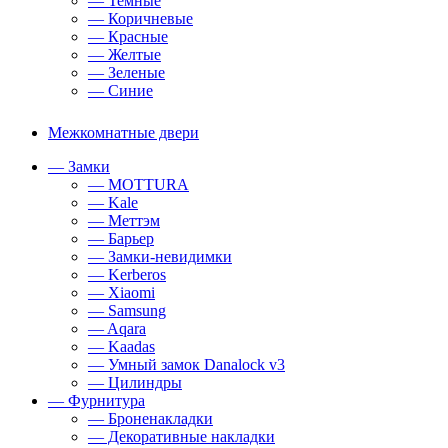
— Темные
— Коричневые
— Красные
— Желтые
— Зеленые
— Синие
Межкомнатные двери
— Замки
— MOTTURA
— Kale
— Меттэм
— Барьер
— Замки-невидимки
— Kerberos
— Xiaomi
— Samsung
— Aqara
— Kaadas
— Умный замок Danalock v3
— Цилиндры
— Фурнитура
— Броненакладки
— Декоративные накладки