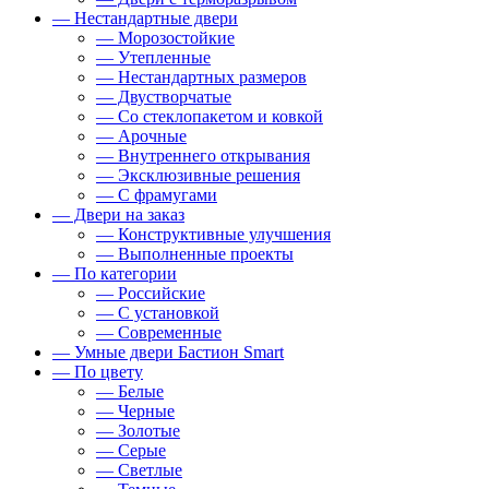
— Нестандартные двери
— Морозостойкие
— Утепленные
— Нестандартных размеров
— Двустворчатые
— Со стеклопакетом и ковкой
— Арочные
— Внутреннего открывания
— Эксклюзивные решения
— С фрамугами
— Двери на заказ
— Конструктивные улучшения
— Выполненные проекты
— По категории
— Российские
— С установкой
— Современные
— Умные двери Бастион Smart
— По цвету
— Белые
— Черные
— Золотые
— Серые
— Светлые