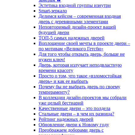
Эстетика входной группы изнутри
Smart-зеркало
Делимся кейсом – современная входная
дверь с деревянными элементами
Неповторимый дизайн-проект вашей
будущей двери
ТОП-5 самых надежных дверей
Воплощение своей мечты в проекте двери –
по мотивам «Великого Гетсби»
Для того чтобы открыть дверь, больше не
нужен ключ!
Дверь, которая излучает неподвластную
времени красоту
Просто о том, что такое «взломостойкая
дверь» и как ее выбрать
Почему бы не выбрать дверь по своему
темпераменту?
В коллекции дизайн-проектов мы собрали
уже целый бестиарий
Качественные двери – это полдела
Стальные двери – в чем их разница?
Рейтинг надежных дверей
Обновление двери к Новому году
Преображаем доборами дверь с