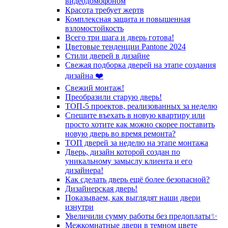
видеодомофоном
Красота требует жертв
Комплексная защита и повышенная
взломостойкость
Всего три шага и дверь готова!
Цветовые тенденции Pantone 2024
Стили дверей в дизайне
Свежая подборка дверей на этапе создания
дизайна ❤️
Свежий монтаж!
Преобразили старую дверь!
ТОП-5 проектов, реализованных за неделю
Спешите въехать в новую квартиру или
просто хотите как можно скорее поставить
новую дверь во время ремонта?
ТОП дверей за неделю на этапе монтажа
Дверь, дизайн которой создан по
уникальному замыслу клиента и его
дизайнера!
Как сделать дверь ещё более безопасной?
Дизайнерская дверь!
Показываем, как выглядят наши двери
изнутри
Увеличили сумму работы без предоплаты✨
Межкомнатные двери в темном цвете