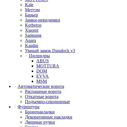
Kale
Меттэм
Барьер
Замки-невидимки
Kerberos
Xiaomi
Samsung
Aqara
Kaadas
Умный замок Danalock v3
Цилиндры
ABUS
MOTTURA
DOM
EVVA
MSM
Автоматические ворота
Распашные ворота
Откатные ворота
Подъемно-секционные
Фурнитура
Броненакладки
Декоративные накладки
Дверные ручки