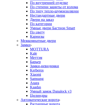
По внутренней отделке
По степени защиты от взлома
По типу тепло-шумоизоляции
Нестандартные двери
Двери на заказ
По категории
Умные двери Бастион Smart
По цвету
Карнизы
Межкомнатные двери
Замки
MOTTURA
Kale
Меттэм
Барьер
Замки-невидимки
Kerberos
Xiaomi
Samsung
Aqara
Kaadas
Умный замок Danalock v3
Цилиндры
Автоматические ворота
Распашные ворота