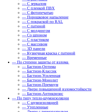
— С зеркалом
— С пленкой ПВХ
— С фотопечатью
— Порошковое напыление
— С покраской по RAL
— С патиной
— С молдингом
— Со шпоном
— С пластиком
— С массивом
— 3D панели
— Кузнечная краска с патиной
— Временные
— По степени защиты от взлома
— Бастион-Оптима
— Бастион-Классик
— Бастион-Усиленная
— Бастион-Монолит
— Бастион-Премиум
— Двери повышенной взломостойкости
— Бастион-Антикризис
— По типу тепло-шумоизоляции
— С шумоизоляцией
— Утепленные
— Двери с терморазрывом