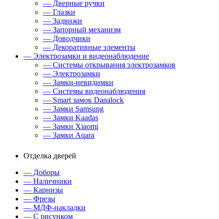
— Дверные ручки
— Глазки
— Задвижи
— Запорный механизм
— Доводчики
— Декоративные элементы
— Электрозамки и видеонаблюдение
— Системы открывания электрозамков
— Электрозамки
— Замки-невидимки
— Системы видеонаблюдения
— Smart замок Danalock
— Замки Samsung
— Замки Kaadas
— Замки Xiaomi
— Замки Aqara
Отделка дверей
— Доборы
— Наличники
— Карнизы
— Фрезы
— МДФ-накладки
— С рисунком