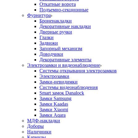
Откатные ворота
Подъемно-секционные
Фурнитура
Броненакладки
Декоративные накладки
Дверные ручки
Глазки
Задвижи
Запорный механизм
Доводчики
Декоративные элементы
Электрозамки и видеонаблюдение
Системы открывания электрозамков
Электрозамки
Замки-невидимки
Системы видеонаблюдения
Smart замок Danalock
Замки Samsung
Замки Kaadas
Замки Xiaomi
Замки Aqara
МДФ-накладки
Доборы
Наличники
Карнизы