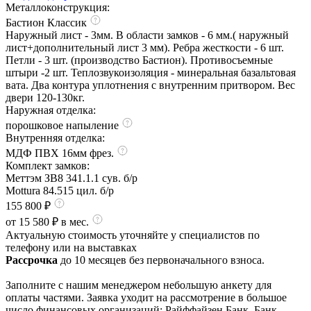
Металлоконструкция:
Бастион Классик
Наружный лист - 3мм. В области замков - 6 мм.( наружный
лист+дополнительный лист 3 мм). Ребра жесткости - 6 шт.
Петли - 3 шт. (производство Бастион). Противосъемные
штыри -2 шт. Теплозвукоизоляция - минеральная базальтовая
вата. Два контура уплотнения с внутренним притвором. Вес
двери 120-130кг.
Наружная отделка:
порошковое напыление
Внутренняя отделка:
МДФ ПВХ 16мм фрез.
Комплект замков:
Меттэм ЗВ8 341.1.1 сув. б/р
Mottura 84.515 цил. б/р
155 800 ₽
от 15 580 ₽ в мес.
Актуальную стоимость уточняйте у специалистов по
телефону или на выставках
Рассрочка
до 10 месяцев без первоначального взноса.
Заполните с нашим менеджером небольшую анкету для
оплаты частями. Заявка уходит на рассмотрение в большое
число финансовых организаций: Райффайзен Банк, Банк