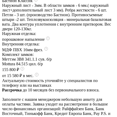
Бастион Классик
Наружный лист - 3мм. В области замков - 6 мм.( наружный
лист+дополнительный лист 3 мм). Ребра жесткости - 6 шт.
Петли - 3 шт. (производство Бастион). Противосъемные
штыри -2 шт. Теплозвукоизоляция - минеральная базальтовая
вата. Два контура уплотнения с внутренним притвором. Вес
двери 120-130кг.
Наружная отделка:
порошковое напыление
Внутренняя отделка:
МДФ ПВХ 16мм фрез.
Комплект замков:
Меттэм ЗВ8 341.1.1 сув. б/р
Mottura 84.515 цил. б/р
155 800 ₽
от 15 580 ₽ в мес.
Актуальную стоимость уточняйте у специалистов по
телефону или на выставках
Рассрочка
до 10 месяцев без первоначального взноса.
Заполните с нашим менеджером небольшую анкету для
оплаты частями. Заявка уходит на рассмотрение в большое
число финансовых организаций: Райффайзен Банк, Банк
Восточный, Тинькофф Банк, Кредит Европа Банк, Pay P.S. и