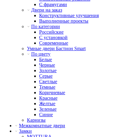
С фрамугами
Двери на заказ
Конструктивные улучшения
Выполненные проекты
По категории
Российские
С установкой
Современные
Умные двери Бастион Smart
По цвету
Белые
Черные
Золотые
Серые
Светлые
Темные
Коричневые
Красные
Желтые
Зеленые
Синие
Карнизы
Межкомнатные двери
Замки
MOTTURA