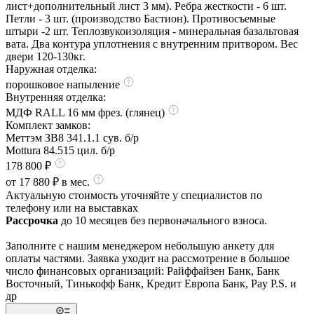
лист+дополнительный лист 3 мм). Ребра жесткости - 6 шт.
Петли - 3 шт. (производство Бастион). Противосъемные
штыри -2 шт. Теплозвукоизоляция - минеральная базальтовая
вата. Два контура уплотнения с внутренним притвором. Вес
двери 120-130кг.
Наружная отделка:
порошковое напыление
Внутренняя отделка:
МДФ RALL 16 мм фрез. (глянец)
Комплект замков:
Меттэм ЗВ8 341.1.1 сув. б/р
Mottura 84.515 цил. б/р
178 800 ₽
от 17 880 ₽ в мес.
Актуальную стоимость уточняйте у специалистов по
телефону или на выставках
Рассрочка
до 10 месяцев без первоначального взноса.
Заполните с нашим менеджером небольшую анкету для
оплаты частями. Заявка уходит на рассмотрение в большое
число финансовых организаций: Райффайзен Банк, Банк
Восточный, Тинькофф Банк, Кредит Европа Банк, Pay P.S. и
др