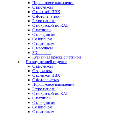
Порошковое напыление
С рисунком
С пленкой ПВХ
С фотопечатью
Ретро панели
С покраской по RAL
С патиной
С молдингом
Со шпоном
С пластиком
С массивом
3D панели
Кузнечная краска с патиной
По внутренней отделке
С рисунком
С зеркалом
С пленкой ПВХ
С фотопечатью
Порошковое напыление
Ретро панели
С покраской по RAL
С патиной
С молдингом
Со шпоном
С пластиком