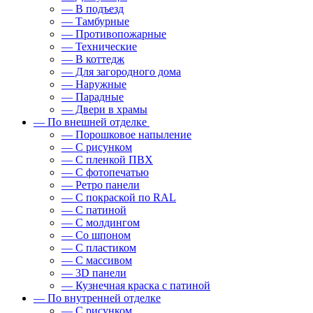
— В подъезд
— Тамбурные
— Противопожарные
— Технические
— В коттедж
— Для загородного дома
— Наружные
— Парадные
— Двери в храмы
— По внешней отделке
— Порошковое напыление
— С рисунком
— С пленкой ПВХ
— С фотопечатью
— Ретро панели
— С покраской по RAL
— С патиной
— С молдингом
— Со шпоном
— С пластиком
— С массивом
— 3D панели
— Кузнечная краска с патиной
— По внутренней отделке
— С рисунком