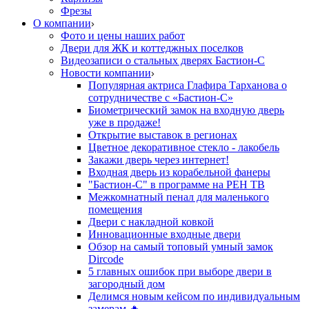
Фрезы
О компании
Фото и цены наших работ
Двери для ЖК и коттеджных поселков
Видеозаписи о стальных дверях Бастион-С
Новости компании
Популярная актриса Глафира Тарханова о
сотрудничестве с «Бастион-С»
Биометрический замок на входную дверь
уже в продаже!
Открытие выставок в регионах
Цветное декоративное стекло - лакобель
Закажи дверь через интернет!
Входная дверь из корабельной фанеры
"Бастион-С" в программе на РЕН ТВ
Межкомнатный пенал для маленького
помещения
Двери с накладной ковкой
Инновационные входные двери
Обзор на самый топовый умный замок
Dircode
5 главных ошибок при выборе двери в
загородный дом
Делимся новым кейсом по индивидуальным
замерам 🔥