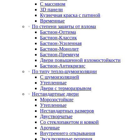
С массивом
3D панели
Кузнечная краска с патиной
Временные
По степени защиты от взлома
Бастион-Оптима
Бастион-Классик
Бастион-Усиленная
Бастион-Монолит
Бастион-Премиум
Двери повышенной взломостойкости
Бастион-Антикризис
По типу тепло-шумоизоляции
С шумоизоляцией
Утепленные
Двери с терморазрывом
Нестандартные двери
Морозостойкие
Утепленные
Нестандартных размеров
Двустворчатые
Со стеклопакетом и ковкой
Арочные
Внутреннего открывания
Эксклюзивные решения