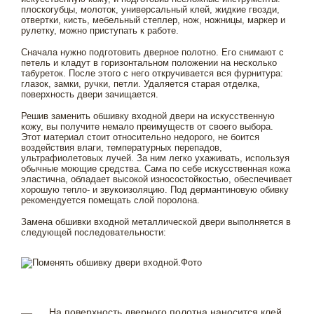
плоскогубцы, молоток, универсальный клей, жидкие гвозди,
отвертки, кисть, мебельный степлер, нож, ножницы, маркер и
рулетку, можно приступать к работе.
Сначала нужно подготовить дверное полотно. Его снимают с
петель и кладут в горизонтальном положении на несколько
табуреток. После этого с него откручивается вся фурнитура:
глазок, замки, ручки, петли. Удаляется старая отделка,
поверхность двери зачищается.
Решив заменить обшивку входной двери на искусственную
кожу, вы получите немало преимуществ от своего выбора.
Этот материал стоит относительно недорого, не боится
воздействия влаги, температурных перепадов,
ультрафиолетовых лучей. За ним легко ухаживать, используя
обычные моющие средства. Сама по себе искусственная кожа
эластична, обладает высокой износостойкостью, обеспечивает
хорошую тепло- и звукоизоляцию. Под дермантиновую обивку
рекомендуется помещать слой поролона.
Замена обшивки входной металлической двери выполняется в
следующей последовательности:
На поверхность дверного полотна наносится клей,