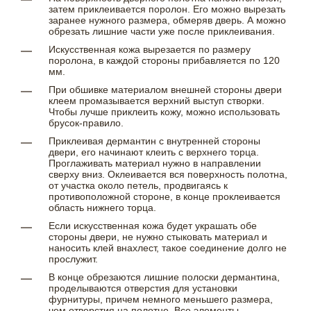
затем приклеивается поролон. Его можно вырезать
заранее нужного размера, обмеряв дверь. А можно
обрезать лишние части уже после приклеивания.
Искусственная кожа вырезается по размеру
поролона, в каждой стороны прибавляется по 120
мм.
При обшивке материалом внешней стороны двери
клеем промазывается верхний выступ створки.
Чтобы лучше приклеить кожу, можно использовать
брусок-правило.
Приклеивая дермантин с внутренней стороны
двери, его начинают клеить с верхнего торца.
Проглаживать материал нужно в направлении
сверху вниз. Оклеивается вся поверхность полотна,
от участка около петель, продвигаясь к
противоположной стороне, в конце проклеивается
область нижнего торца.
Если искусственная кожа будет украшать обе
стороны двери, не нужно стыковать материал и
наносить клей внахлест, такое соединение долго не
прослужит.
В конце обрезаются лишние полоски дермантина,
проделываются отверстия для установки
фурнитуры, причем немного меньшего размера,
чем отверстия на полотне. Все элементы