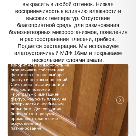
выкрасить в любой оттенок. Низкая
восприимчивость к влиянию влажности и
высоких температур. Отсутствие
благоприятной среды для размножения
болезнетворных микроорганизмов, появления
и распространения плесени, грибков.
Подается реставрации. Мы используем
влагоустоичивый МДФ 16мм и покрываем
несколькими слоями эмали.
При выборе покрытия
винорит есть возможность не
ограничивать собственную
фантазию в плане выборе
фактур и цветовых решений.
Сочетание пластичности и
жёсткости позволяет
«поиграть» с имитацией
фактур, наносить плёнку на
поверхности с необычным
рельефом. Для создания
более чёткого рисунка
применяют технологию
искусственного
патинирования.