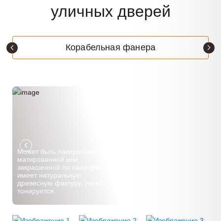
уличных дверей
Корабельная фанера
Может быть лакированной и
матированной или
закрашенной по палитре Ral,
имеет натуральную
древесную фактуру, легко
тонируется.