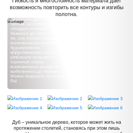
Гибкость и многослойность материала дает
возможность повторить все контуры и изгибы
полотна.
Древесина дуба не только
прочна, но и благородна,
обладает оттенками от
бежевого до серого. К тому
же, она хорошо поддается
всевозможным тонировкам,
брашированию,
искусственному старению. В
результате получается
огромный спектр
всевозможных расцветок: от
выбеленного до черного.
Можно покрасить по палитре
Ral.
Дуб – уникальное дерево, которое может жить на
протяжении столетий, становясь при этом лишь