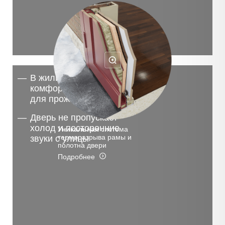
В жилище создаются
комфортные условия
для проживания
Дверь не пропускает
холод и посторонние
Уникальная
система
терморазрыва рамы и
звуки с улицы
полотна двери
Подробнее