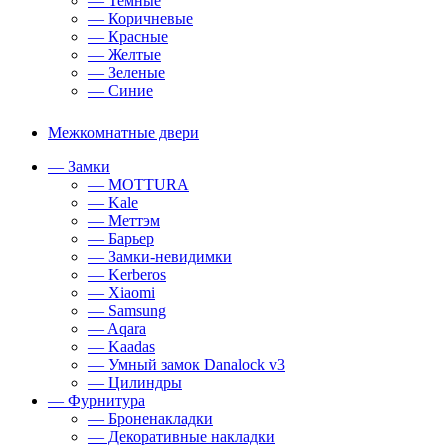
— Темные
— Коричневые
— Красные
— Желтые
— Зеленые
— Синие
Межкомнатные двери
— Замки
— MOTTURA
— Kale
— Меттэм
— Барьер
— Замки-невидимки
— Kerberos
— Xiaomi
— Samsung
— Aqara
— Kaadas
— Умный замок Danalock v3
— Цилиндры
— Фурнитура
— Броненакладки
— Декоративные накладки