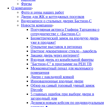
Фрезы
О компании
Фото и цены наших работ
Двери для ЖК и коттеджных поселков
Видеозаписи о стальных дверях Бастион-С
Новости компании
Популярная актриса Глафира Тарханова о
сотрудничестве с «Бастион-С»
Биометрический замок на входную дверь
уже в продаже!
Открытие выставок в регионах
Цветное декоративное стекло - лакобель
Закажи дверь через интернет!
Входная дверь из корабельной фанеры
"Бастион-С" в программе на РЕН ТВ
Межкомнатный пенал для маленького
помещения
Двери с накладной ковкой
Инновационные входные двери
Обзор на самый топовый умный замок
Dircode
5 главных ошибок при выборе двери в
загородный дом
Делимся новым кейсом по индивидуальным
замерам 🔥