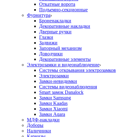
Откатные ворота
Подъемно-секционные
Фурнитура
Броненакладки
Декоративные накладки
Дверные ручки
Глазки
Задвижи
Запорный механизм
Доводчики
Декоративные элементы
Электрозамки и видеонаблюдение
Системы открывания электрозамков
Электрозамки
Замки-невидимки
Системы видеонаблюдения
Smart замок Danalock
Замки Samsung
Замки Kaadas
Замки Xiaomi
Замки Aqara
МДФ-накладки
Доборы
Наличники
Карнизы