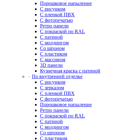
Порошковое напыление
С рисунком
С пленкой ПВХ
С фотопечатью
Ретро панели
С покраской по RAL
С патиной
С молдингом
Со шпоном
С пластиком
С массивом
3D панели
Кузнечная краска с патиной
По внутренней отделке
С рисунком
С зеркалом
С пленкой ПВХ
С фотопечатью
Порошковое напыление
Ретро панели
С покраской по RAL
С патиной
С молдингом
Со шпоном
С пластиком