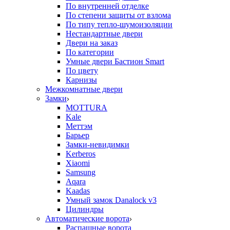
По внутренней отделке
По степени защиты от взлома
По типу тепло-шумоизоляции
Нестандартные двери
Двери на заказ
По категории
Умные двери Бастион Smart
По цвету
Карнизы
Межкомнатные двери
Замки
MOTTURA
Kale
Меттэм
Барьер
Замки-невидимки
Kerberos
Xiaomi
Samsung
Aqara
Kaadas
Умный замок Danalock v3
Цилиндры
Автоматические ворота
Распашные ворота