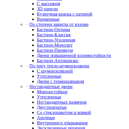
С массивом
3D панели
Кузнечная краска с патиной
Временные
По степени защиты от взлома
Бастион-Оптима
Бастион-Классик
Бастион-Усиленная
Бастион-Монолит
Бастион-Премиум
Двери повышенной взломостойкости
Бастион-Антикризис
По типу тепло-шумоизоляции
С шумоизоляцией
Утепленные
Двери с терморазрывом
Нестандартные двери
Морозостойкие
Утепленные
Нестандартных размеров
Двустворчатые
Со стеклопакетом и ковкой
Арочные
Внутреннего открывания
Эксклюзивные решения