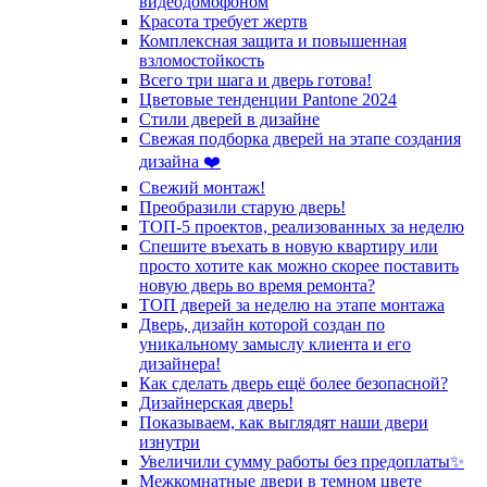
видеодомофоном
Красота требует жертв
Комплексная защита и повышенная
взломостойкость
Всего три шага и дверь готова!
Цветовые тенденции Pantone 2024
Стили дверей в дизайне
Свежая подборка дверей на этапе создания
дизайна ❤️
Свежий монтаж!
Преобразили старую дверь!
ТОП-5 проектов, реализованных за неделю
Спешите въехать в новую квартиру или
просто хотите как можно скорее поставить
новую дверь во время ремонта?
ТОП дверей за неделю на этапе монтажа
Дверь, дизайн которой создан по
уникальному замыслу клиента и его
дизайнера!
Как сделать дверь ещё более безопасной?
Дизайнерская дверь!
Показываем, как выглядят наши двери
изнутри
Увеличили сумму работы без предоплаты✨
Межкомнатные двери в темном цвете