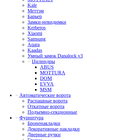
Kale
Меттэм
Барьер
Замки-невидимки
Kerberos
Xiaomi
Samsung
Aqara
Kaadas
Умный замок Danalock v3
Цилиндры
ABUS
MOTTURA
DOM
EVVA
MSM
Автоматические ворота
Распашные ворота
Откатные ворота
Подъемно-секционные
Фурнитура
Броненакладки
Декоративные накладки
Дверные ручки