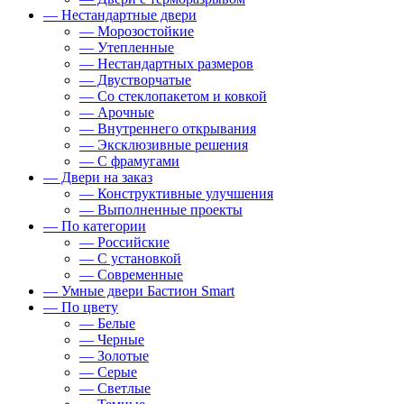
— Нестандартные двери
— Морозостойкие
— Утепленные
— Нестандартных размеров
— Двустворчатые
— Со стеклопакетом и ковкой
— Арочные
— Внутреннего открывания
— Эксклюзивные решения
— С фрамугами
— Двери на заказ
— Конструктивные улучшения
— Выполненные проекты
— По категории
— Российские
— С установкой
— Современные
— Умные двери Бастион Smart
— По цвету
— Белые
— Черные
— Золотые
— Серые
— Светлые