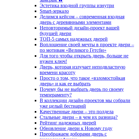
Эстетика входной группы изнутри
Smart-зеркало
Делимся кейсом – современная входная
дверь с деревянными элементами
Неповторимый дизайн-проект вашей
будущей двери
ТОП-5 самых надежных дверей
Воплощение своей мечты в проекте двери –
по мотивам «Великого Гетсби»
Для того чтобы открыть дверь, больше не
нужен ключ!
Дверь, которая излучает неподвластную
времени красоту
Просто о том, что такое «взломостойкая
дверь» и как ее выбрать
Почему бы не выбрать дверь по своему
темпераменту?
В коллекции дизайн-проектов мы собрали
уже целый бестиарий
Качественные двери – это полдела
Стальные двери – в чем их разница?
Рейтинг надежных дверей
Обновление двери к Новому году
Преображаем доборами дверь с