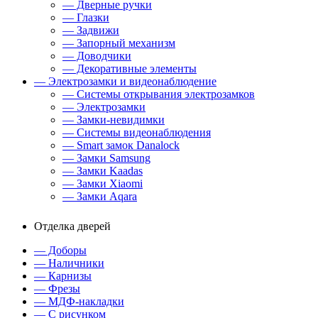
— Дверные ручки
— Глазки
— Задвижи
— Запорный механизм
— Доводчики
— Декоративные элементы
— Электрозамки и видеонаблюдение
— Системы открывания электрозамков
— Электрозамки
— Замки-невидимки
— Системы видеонаблюдения
— Smart замок Danalock
— Замки Samsung
— Замки Kaadas
— Замки Xiaomi
— Замки Aqara
Отделка дверей
— Доборы
— Наличники
— Карнизы
— Фрезы
— МДФ-накладки
— С рисунком