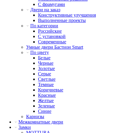
С фрамугами
Двери на заказ
Конструктивные улучшения
Выполненные проекты
По категории
Российские
С установкой
Современные
Умные двери Бастион Smart
По цвету
Белые
Черные
Золотые
Серые
Светлые
Темные
Коричневые
Красные
Желтые
Зеленые
Синие
Карнизы
Межкомнатные двери
Замки
MOTTURA