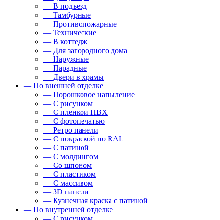
— В подъезд
— Тамбурные
— Противопожарные
— Технические
— В коттедж
— Для загородного дома
— Наружные
— Парадные
— Двери в храмы
— По внешней отделке
— Порошковое напыление
— С рисунком
— С пленкой ПВХ
— С фотопечатью
— Ретро панели
— С покраской по RAL
— С патиной
— С молдингом
— Со шпоном
— С пластиком
— С массивом
— 3D панели
— Кузнечная краска с патиной
— По внутренней отделке
— С рисунком