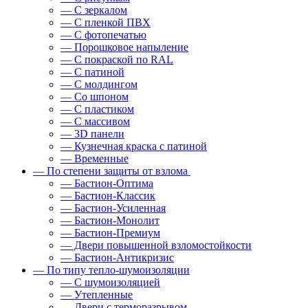
— С зеркалом
— С пленкой ПВХ
— С фотопечатью
— Порошковое напыление
— С покраской по RAL
— С патиной
— С молдингом
— Со шпоном
— С пластиком
— С массивом
— 3D панели
— Кузнечная краска с патиной
— Временные
— По степени защиты от взлома
— Бастион-Оптима
— Бастион-Классик
— Бастион-Усиленная
— Бастион-Монолит
— Бастион-Премиум
— Двери повышенной взломостойкости
— Бастион-Антикризис
— По типу тепло-шумоизоляции
— С шумоизоляцией
— Утепленные
— Двери с терморазрывом