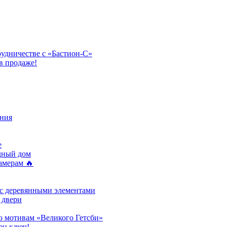
рудничестве с «Бастион-С»
в продаже!
ния
e
одный дом
амерам 🔥
 с деревянными элементами
 двери
о мотивам «Великого Гетсби»
ен ключ!