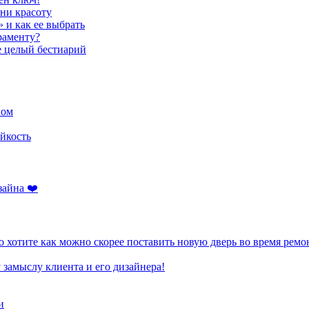
ени красоту
» и как ее выбрать
раменту?
е целый бестиарий
ном
йкость
зайна ❤️
 хотите как можно скорее поставить новую дверь во время ремо
 замыслу клиента и его дизайнера!
и