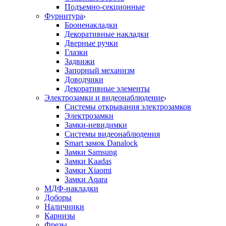
Подъемно-секционные
Фурнитура
Броненакладки
Декоративные накладки
Дверные ручки
Глазки
Задвижи
Запорный механизм
Доводчики
Декоративные элементы
Электрозамки и видеонаблюдение
Системы открывания электрозамков
Электрозамки
Замки-невидимки
Системы видеонаблюдения
Smart замок Danalock
Замки Samsung
Замки Kaadas
Замки Xiaomi
Замки Aqara
МДФ-накладки
Доборы
Наличники
Карнизы
Фрезы