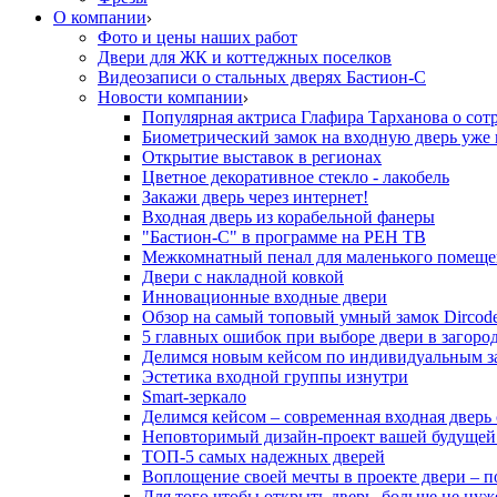
О компании
Фото и цены наших работ
Двери для ЖК и коттеджных поселков
Видеозаписи о стальных дверях Бастион-С
Новости компании
Популярная актриса Глафира Тарханова о сот
Биометрический замок на входную дверь уже 
Открытие выставок в регионах
Цветное декоративное стекло - лакобель
Закажи дверь через интернет!
Входная дверь из корабельной фанеры
"Бастион-С" в программе на РЕН ТВ
Межкомнатный пенал для маленького помеще
Двери с накладной ковкой
Инновационные входные двери
Обзор на самый топовый умный замок Dircod
5 главных ошибок при выборе двери в загор
Делимся новым кейсом по индивидуальным з
Эстетика входной группы изнутри
Smart-зеркало
Делимся кейсом – современная входная дверь
Неповторимый дизайн-проект вашей будущей
ТОП-5 самых надежных дверей
Воплощение своей мечты в проекте двери – п
Для того чтобы открыть дверь, больше не нуж