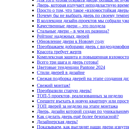
Дверь, которая излучает неподвластную врем
Просто о том, что такое «взломостойкая дверь
Почему бы не выбрать дверь по своему темпе
В коллекции дизайн-проектов мы собрали уж
Качественные двери – это полдела
Стальные двери – в чем их разница?
Рейтинг надежных дверей
Обновление двери к Новому году
Преображаем доборами дверь с видеодомофо
Красота требует жертв
Комплексная защита и повышенная взломосто
Всего три шага и дверь готова!
Цветовые тенденции Pantone 2024
Стили дверей в дизайне
Свежая подборка дверей на этапе создания ди
Свежий монтаж!
Преобразили старую дверь!
ТОП-5 проектов, реализованных за неделю
Спешите въехать в новую квартиру или просто
ТОП дверей за неделю на этапе монтажа
Дверь, дизайн которой создан по уникальному
Как сделать дверь ещё более безопасной?
Дизайнерская дверь!
Показываем, как выглядят наши двери изнутр