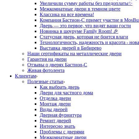
Увеличили сумму работы без предоплаты✨
Межкомнатные двери в темном цвете
Классика на все времена!
Компания Бастион-С примет участие в MosBui
Дверь — это первое, что видят ваши гости
Новинка в шоуруме Family Room! 🎉
Статусная дверь, которая не боится влаги
Технологичность, надежность и красота - нова
Выставка дверей в Бибирево
Наши сертификаты на металлические двери
Гарантия на двери
Отзывы о дверях Бастион-С
Живая фотолента
Клиентам
Полезные статьи
Как выбрать дверь
Двери для частного дома
Отделка двери
Монтаж двери
Виды дверей
Дверная фурнитура
Ремонт дверей
Интересно знать
Проблемы с дверями
Межкомнатные двери