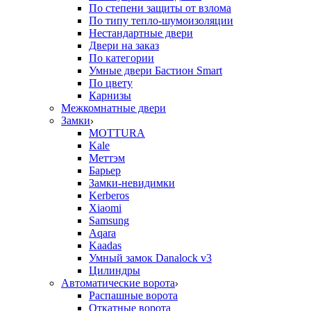
По степени защиты от взлома
По типу тепло-шумоизоляции
Нестандартные двери
Двери на заказ
По категории
Умные двери Бастион Smart
По цвету
Карнизы
Межкомнатные двери
Замки
MOTTURA
Kale
Меттэм
Барьер
Замки-невидимки
Kerberos
Xiaomi
Samsung
Aqara
Kaadas
Умный замок Danalock v3
Цилиндры
Автоматические ворота
Распашные ворота
Откатные ворота