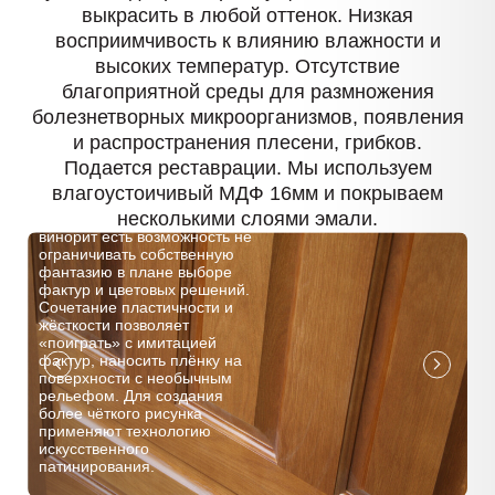
выкрасить в любой оттенок. Низкая
восприимчивость к влиянию влажности и
высоких температур. Отсутствие
благоприятной среды для размножения
болезнетворных микроорганизмов, появления
и распространения плесени, грибков.
Подается реставрации. Мы используем
влагоустоичивый МДФ 16мм и покрываем
несколькими слоями эмали.
При выборе покрытия
винорит есть возможность не
ограничивать собственную
фантазию в плане выборе
фактур и цветовых решений.
Сочетание пластичности и
жёсткости позволяет
«поиграть» с имитацией
фактур, наносить плёнку на
поверхности с необычным
рельефом. Для создания
более чёткого рисунка
применяют технологию
искусственного
патинирования.