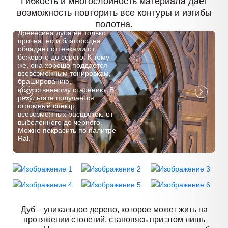
Гибкость и многослойность материала дает
возможность повторить все контуры и изгибы
полотна.
Древесина дуба не только
прочна, но и благородна,
обладает оттенками от
бежевого до серого. К тому
же, она хорошо поддается
всевозможным тонировкам,
брашированию,
искусственному старению. В
результате получается
огромный спектр
всевозможных расцветок: от
выбеленного до черного.
Можно покрасить по палитре
Ral.
Дуб – уникальное дерево, которое может жить на
протяжении столетий, становясь при этом лишь