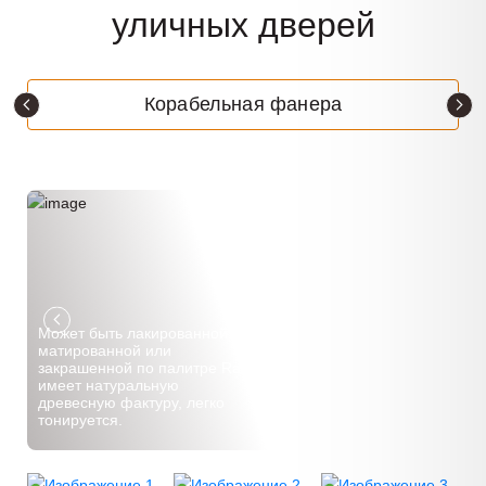
уличных дверей
Корабельная фанера
Может быть лакированной и
матированной или
закрашенной по палитре Ral,
имеет натуральную
древесную фактуру, легко
тонируется.