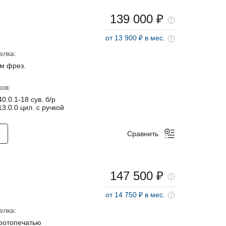
139 000 ₽
от 13 900 ₽ в мес.
елка:
м фрез.
ов:
0.0.1-18 сув. б/р
3.0.0 цил. с ручкой
Сравнить
147 500 ₽
от 14 750 ₽ в мес.
елка:
фотопечатью