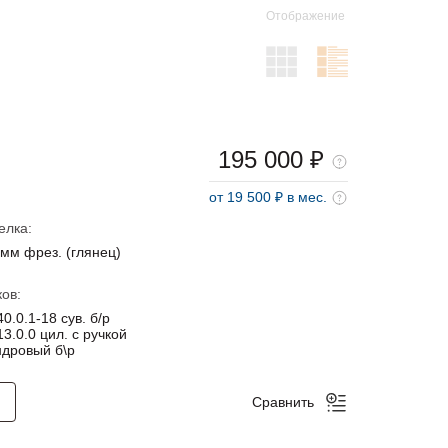
Отображение
195 000 ₽
от 19 500 ₽ в мес.
елка:
мм фрез. (глянец)
ов:
0.0.1-18 сув. б/р
3.0.0 цил. с ручкой
дровый б\р
Сравнить