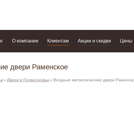
дизайнерам
салоны
ог
О компании
Клиентам
Акции и скидки
Цены
ие двери Раменское
ьи
Двери в Подмосковье
Входные металлические двери Раменск