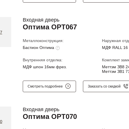
Входная дверь
Оптима OPT067
Металлоконструкция:
Наружная отд
Бастион Оптима
МДФ RALL 16 
Внутренняя отделка:
Комплект замк
МДФ шпон 16мм фрез.
Меттэм ЗВ8 24
Меттэм ЗВ1 71
Смотреть подробнее
Заказать со скидкой
Входная дверь
Оптима OPT070