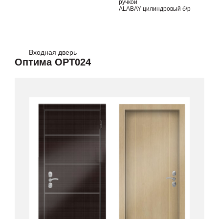
ручкой
ALABAY цилиндровый б\р
Входная дверь
Оптима OPT024