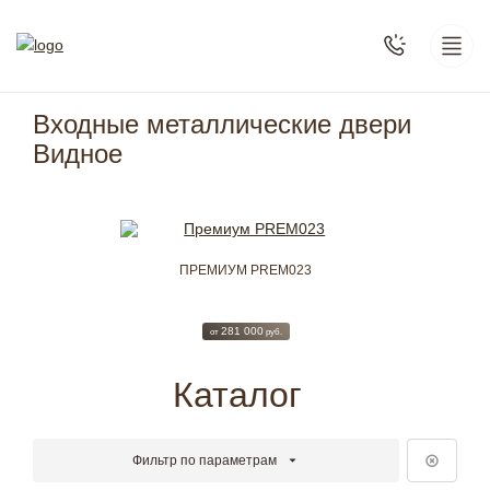
Входные металлические двери
Видное
MON008
ПРЕМИУМ PREM023
КЛАСС
0
281 000
1
руб.
от
руб.
от
Каталог
Фильтр по параметрам