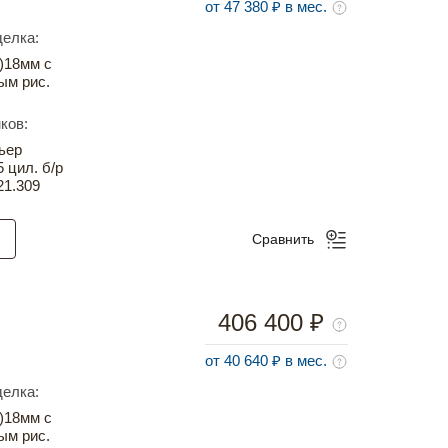
от 47 380 ₽ в мес.
елка:
)18мм с
ым рис.
ков:
ьер
5 цил. б/р
21.309
Сравнить
406 400 ₽
от 40 640 ₽ в мес.
елка:
)18мм с
ым рис.