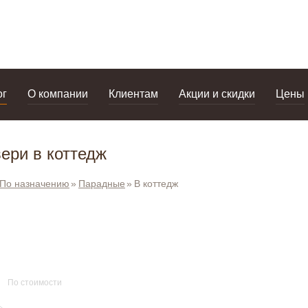
дизайнерам
салоны
ог
О компании
Клиентам
Акции и скидки
Цены
ери в коттедж
По назначению
Парадные
В коттедж
По стоимости