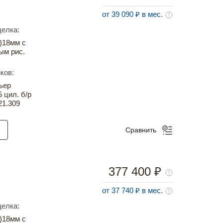
от 39 090 ₽ в мес.
елка:
)18мм с
ым рис.
ков:
ьер
5 цил. б/р
21.309
Сравнить
377 400 ₽
от 37 740 ₽ в мес.
елка:
)18мм с