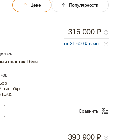
Цене
Популярности
316 000 ₽
от 31 600 ₽ в мес.
елка:
ный пластик 16мм
ков:
ьер
5 цил. б/р
21.309
Сравнить
390 900 ₽