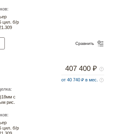
ков:
ьер
5 цил. б/р
21.309
Сравнить
407 400 ₽
от 40 740 ₽ в мес.
елка:
)18мм с
ым рис.
ков:
ьер
5 цил. б/р
21.309