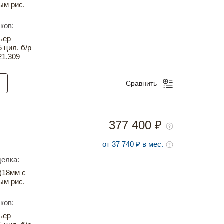
ым рис.
ков:
ьер
5 цил. б/р
21.309
Сравнить
377 400 ₽
от 37 740 ₽ в мес.
елка:
)18мм с
ым рис.
ков:
ьер