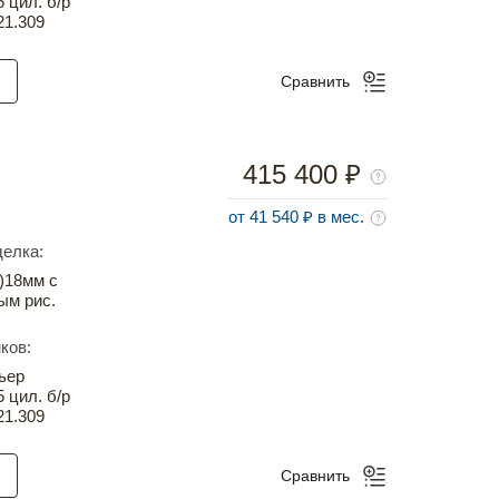
5 цил. б/р
21.309
Сравнить
415 400 ₽
от 41 540 ₽ в мес.
елка:
)18мм с
ым рис.
ков:
ьер
5 цил. б/р
21.309
Сравнить