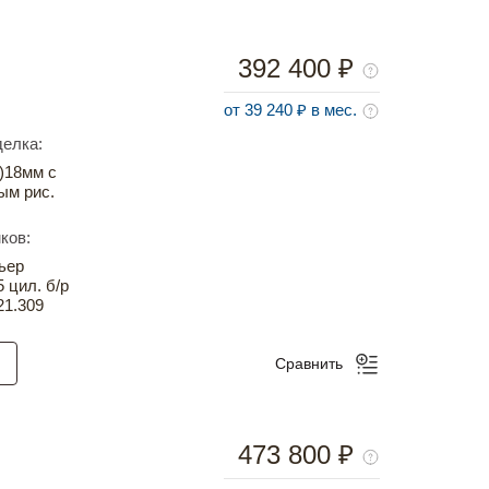
392 400 ₽
от 39 240 ₽ в мес.
елка:
)18мм с
ым рис.
ков:
ьер
5 цил. б/р
21.309
Сравнить
473 800 ₽