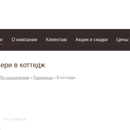
дизайнерам
салоны
ог
О компании
Клиентам
Акции и скидки
Цены
ери в коттедж
По назначению
Парадные
В коттедж
По стоимости