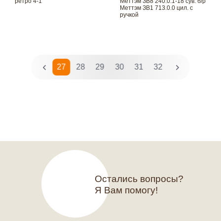
ретро 4-1
Меттэм ЗВ8 240.0.1-18 сув. б/р
Меттэм ЗВ1 713.0.0 цил. с
ручкой
24
25
26
27
28
29
30
31
32
33
34
35
Остались вопросы?
Я Вам помогу!