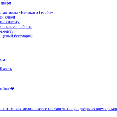
 двери
о мотивам «Великого Гетсби»
ен ключ!
ени красоту
» и как ее выбрать
раменту?
е целый бестиарий
ном
йкость
зайна ❤️
 хотите как можно скорее поставить новую дверь во время ремо