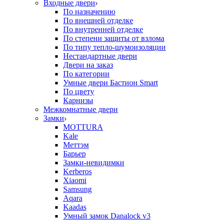
Входные двери
По назначению
По внешней отделке
По внутренней отделке
По степени защиты от взлома
По типу тепло-шумоизоляции
Нестандартные двери
Двери на заказ
По категории
Умные двери Бастион Smart
По цвету
Карнизы
Межкомнатные двери
Замки
MOTTURA
Kale
Меттэм
Барьер
Замки-невидимки
Kerberos
Xiaomi
Samsung
Aqara
Kaadas
Умный замок Danalock v3