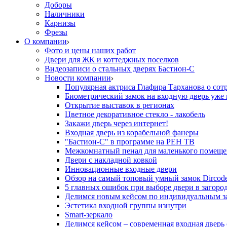
Доборы
Наличники
Карнизы
Фрезы
О компании
Фото и цены наших работ
Двери для ЖК и коттеджных поселков
Видеозаписи о стальных дверях Бастион-С
Новости компании
Популярная актриса Глафира Тарханова о сот
Биометрический замок на входную дверь уже 
Открытие выставок в регионах
Цветное декоративное стекло - лакобель
Закажи дверь через интернет!
Входная дверь из корабельной фанеры
"Бастион-С" в программе на РЕН ТВ
Межкомнатный пенал для маленького помеще
Двери с накладной ковкой
Инновационные входные двери
Обзор на самый топовый умный замок Dircod
5 главных ошибок при выборе двери в загор
Делимся новым кейсом по индивидуальным з
Эстетика входной группы изнутри
Smart-зеркало
Делимся кейсом – современная входная дверь