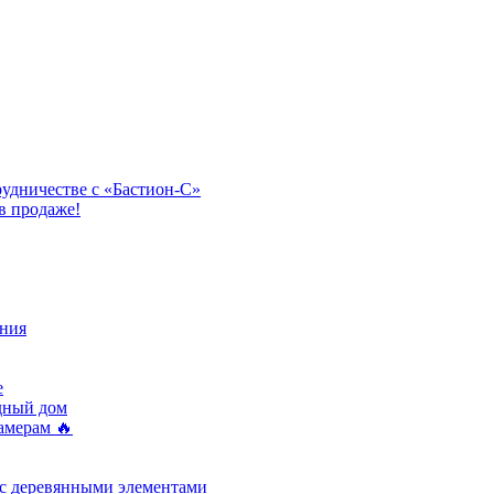
рудничестве с «Бастион-С»
в продаже!
ния
e
одный дом
амерам 🔥
 с деревянными элементами