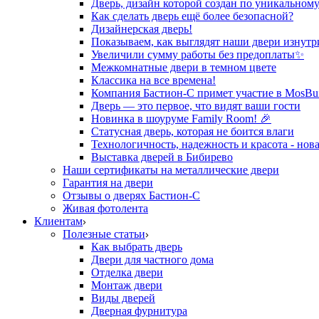
Дверь, дизайн которой создан по уникальному
Как сделать дверь ещё более безопасной?
Дизайнерская дверь!
Показываем, как выглядят наши двери изнутр
Увеличили сумму работы без предоплаты✨
Межкомнатные двери в темном цвете
Классика на все времена!
Компания Бастион-С примет участие в MosBui
Дверь — это первое, что видят ваши гости
Новинка в шоуруме Family Room! 🎉
Статусная дверь, которая не боится влаги
Технологичность, надежность и красота - нова
Выставка дверей в Бибирево
Наши сертификаты на металлические двери
Гарантия на двери
Отзывы о дверях Бастион-С
Живая фотолента
Клиентам
Полезные статьи
Как выбрать дверь
Двери для частного дома
Отделка двери
Монтаж двери
Виды дверей
Дверная фурнитура