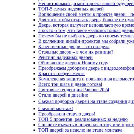
Неповторимый дизайн-проект вашей будущей
ТОП-5 самых надежных дверей
Воплощение своей мечты в проекте двери – п
Для того чтобы открыть дверь, больше не нуж
Дверь, которая излучает неподвластную врем
Просто о том, что такое «взломостойкая дверь
Почему бы не выбрать дверь по своему темпе
В коллекции дизайн-проектов мы собрали уж
Качественные двери – это полдела
Стальные двери – в чем их разница?
Рейтинг надежных дверей
Обновление двери к Новому году
Преображаем доборами дверь с видеодомофо
Красота требует жертв
Комплексная защита и повышенная взломосто
Всего три шага и дверь готова!
Цветовые тенденции Pantone 2024
Стили дверей в дизайне
Свежая подборка дверей на этапе создания ди
Свежий монтаж!
Преобразили старую дверь!
ТОП-5 проектов, реализованных за неделю
Спешите въехать в новую квартиру или просто
ТОП дверей за неделю на этапе монтажа