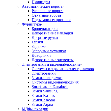
Цилиндры
Автоматические ворота
Распашные ворота
Откатные ворота
Подъемно-секционные
Фурнитура
Броненакладки
Декоративные накладки
Дверные ручки
Глазки
Задвижи
Запорный механизм
Доводчики
Декоративные элементы
Электрозамки и видеонаблюдение
Системы открывания электрозамков
Электрозамки
Замки-невидимки
Системы видеонаблюдения
Smart замок Danalock
Замки Samsung
Замки Kaadas
Замки Xiaomi
Замки Aqara
МДФ-накладки