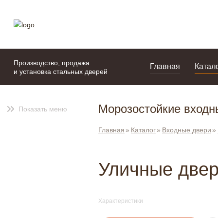
моя подборка
портфолио
Производство, продажа
Главная
Катал
и установка стальных дверей
Морозостойкие входн
Показать меню
Главная
Каталог
Входные двери
Уличные двер
Характеристики