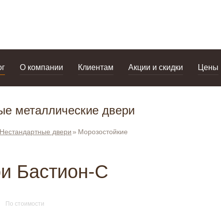
дизайнерам
салоны
ог
О компании
Клиентам
Акции и скидки
Цены
ые металлические двери
Нестандартные двери
Морозостойкие
и Бастион-С
По стоимости