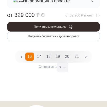
Информация о проекте
от 329 000
₽
от 32 900 ₽ в мес.
Получить консультацию
Получить бесплатный дизайн-проект
13
14
15
16
17
18
19
20
21
22
23
24
Отображать:
3