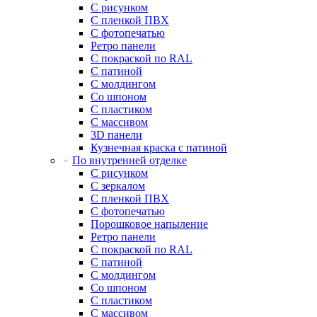
С рисунком
С пленкой ПВХ
С фотопечатью
Ретро панели
С покраской по RAL
С патиной
С молдингом
Со шпоном
С пластиком
С массивом
3D панели
Кузнечная краска с патиной
По внутренней отделке
С рисунком
С зеркалом
С пленкой ПВХ
С фотопечатью
Порошковое напыление
Ретро панели
С покраской по RAL
С патиной
С молдингом
Со шпоном
С пластиком
С массивом