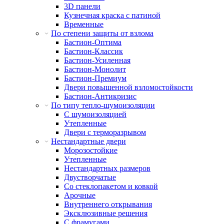
3D панели
Кузнечная краска с патиной
Временные
По степени защиты от взлома
Бастион-Оптима
Бастион-Классик
Бастион-Усиленная
Бастион-Монолит
Бастион-Премиум
Двери повышенной взломостойкости
Бастион-Антикризис
По типу тепло-шумоизоляции
С шумоизоляцией
Утепленные
Двери с терморазрывом
Нестандартные двери
Морозостойкие
Утепленные
Нестандартных размеров
Двустворчатые
Со стеклопакетом и ковкой
Арочные
Внутреннего открывания
Эксклюзивные решения
С фрамугами