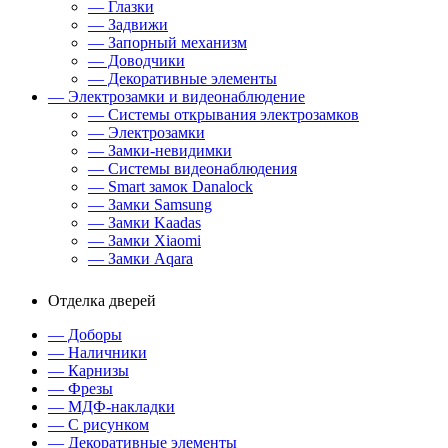
— Глазки
— Задвижи
— Запорный механизм
— Доводчики
— Декоративные элементы
— Электрозамки и видеонаблюдение
— Системы открывания электрозамков
— Электрозамки
— Замки-невидимки
— Системы видеонаблюдения
— Smart замок Danalock
— Замки Samsung
— Замки Kaadas
— Замки Xiaomi
— Замки Aqara
Отделка дверей
— Доборы
— Наличники
— Карнизы
— Фрезы
— МДФ-накладки
— С рисунком
— Декоративные элементы