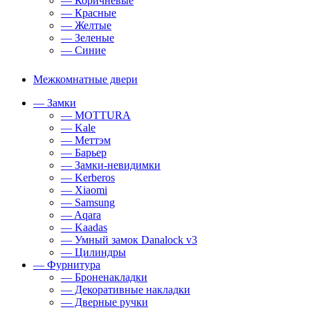
— Коричневые
— Красные
— Желтые
— Зеленые
— Синие
Межкомнатные двери
— Замки
— MOTTURA
— Kale
— Меттэм
— Барьер
— Замки-невидимки
— Kerberos
— Xiaomi
— Samsung
— Aqara
— Kaadas
— Умный замок Danalock v3
— Цилиндры
— Фурнитура
— Броненакладки
— Декоративные накладки
— Дверные ручки