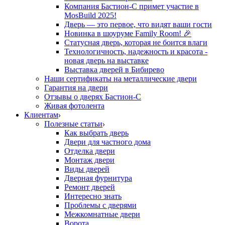
Компания Бастион-С примет участие в
MosBuild 2025!
Дверь — это первое, что видят ваши гости
Новинка в шоуруме Family Room! 🎉
Статусная дверь, которая не боится влаги
Технологичность, надежность и красота -
новая дверь на выставке
Выставка дверей в Бибирево
Наши сертификаты на металлические двери
Гарантия на двери
Отзывы о дверях Бастион-С
Живая фотолента
Клиентам
Полезные статьи
Как выбрать дверь
Двери для частного дома
Отделка двери
Монтаж двери
Виды дверей
Дверная фурнитура
Ремонт дверей
Интересно знать
Проблемы с дверями
Межкомнатные двери
Ворота