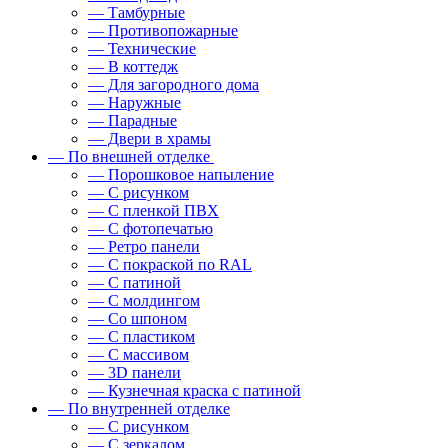
— Тамбурные
— Противопожарные
— Технические
— В коттедж
— Для загородного дома
— Наружные
— Парадные
— Двери в храмы
— По внешней отделке
— Порошковое напыление
— С рисунком
— С пленкой ПВХ
— С фотопечатью
— Ретро панели
— С покраской по RAL
— С патиной
— С молдингом
— Со шпоном
— С пластиком
— С массивом
— 3D панели
— Кузнечная краска с патиной
— По внутренней отделке
— С рисунком
— С зеркалом