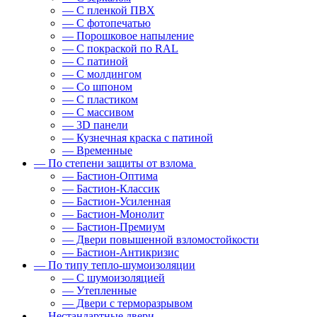
— С пленкой ПВХ
— С фотопечатью
— Порошковое напыление
— С покраской по RAL
— С патиной
— С молдингом
— Со шпоном
— С пластиком
— С массивом
— 3D панели
— Кузнечная краска с патиной
— Временные
— По степени защиты от взлома
— Бастион-Оптима
— Бастион-Классик
— Бастион-Усиленная
— Бастион-Монолит
— Бастион-Премиум
— Двери повышенной взломостойкости
— Бастион-Антикризис
— По типу тепло-шумоизоляции
— С шумоизоляцией
— Утепленные
— Двери с терморазрывом
— Нестандартные двери