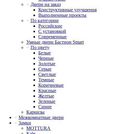
Двери на заказ
Конструктивные улучшения
Выполненные проекты
По категории
Российские
С установкой
Современные
Умные двери Бастион Smart
По цвету
Белые
Черные
Золотые
Серые
Светлые
Темные
Коричневые
Красные
Желтые
Зеленые
Синие
Карнизы
Межкомнатные двери
Замки
MOTTURA
Kale