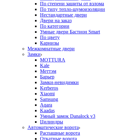
По степени защиты от взлома
По типу тепло-шумоизоляции
Нестандартные двери
Двери на заказ
По категории
Умные двери Бастион Smart
По цвету
Карнизы
Межкомнатные двери
Замки
MOTTURA
Kale
Меттэм
Барьер
Замки-невидимки
Kerberos
Xiaomi
Samsung
Aqara
Kaadas
Умный замок Danalock v3
Цилиндры
Автоматические ворота
Распашные ворота
Откатные ворота