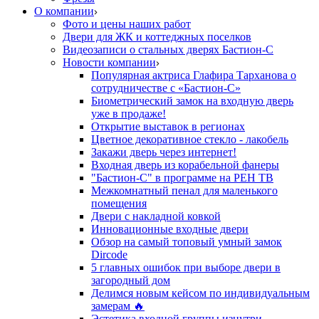
О компании
Фото и цены наших работ
Двери для ЖК и коттеджных поселков
Видеозаписи о стальных дверях Бастион-С
Новости компании
Популярная актриса Глафира Тарханова о
сотрудничестве с «Бастион-С»
Биометрический замок на входную дверь
уже в продаже!
Открытие выставок в регионах
Цветное декоративное стекло - лакобель
Закажи дверь через интернет!
Входная дверь из корабельной фанеры
"Бастион-С" в программе на РЕН ТВ
Межкомнатный пенал для маленького
помещения
Двери с накладной ковкой
Инновационные входные двери
Обзор на самый топовый умный замок
Dircode
5 главных ошибок при выборе двери в
загородный дом
Делимся новым кейсом по индивидуальным
замерам 🔥
Эстетика входной группы изнутри