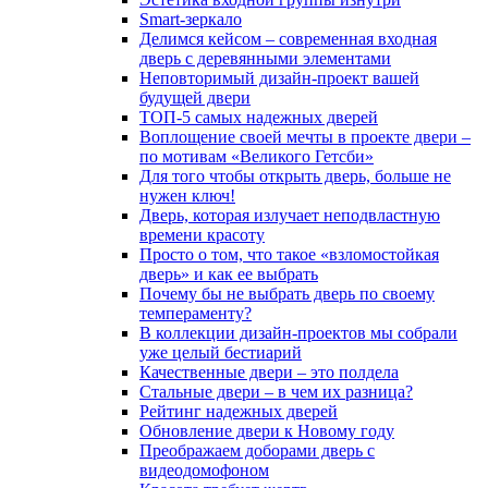
Smart-зеркало
Делимся кейсом – современная входная
дверь с деревянными элементами
Неповторимый дизайн-проект вашей
будущей двери
ТОП-5 самых надежных дверей
Воплощение своей мечты в проекте двери –
по мотивам «Великого Гетсби»
Для того чтобы открыть дверь, больше не
нужен ключ!
Дверь, которая излучает неподвластную
времени красоту
Просто о том, что такое «взломостойкая
дверь» и как ее выбрать
Почему бы не выбрать дверь по своему
темпераменту?
В коллекции дизайн-проектов мы собрали
уже целый бестиарий
Качественные двери – это полдела
Стальные двери – в чем их разница?
Рейтинг надежных дверей
Обновление двери к Новому году
Преображаем доборами дверь с
видеодомофоном