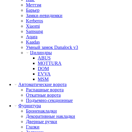
Меттэм
Барьер
Замки-невидимки
Kerberos
Xiaomi
Samsung
Aqara
Kaadas
Умный замок Danalock v3
Цилиндры
ABUS
MOTTURA
DOM
EVVA
MSM
Автоматические ворота
Распашные ворота
Откатные ворота
Подъемно-секционные
Фурнитура
Броненакладки
Декоративные накладки
Дверные ручки
Глазки