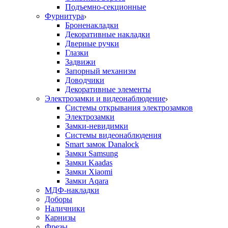
Подъемно-секционные
Фурнитура
Броненакладки
Декоративные накладки
Дверные ручки
Глазки
Задвижи
Запорный механизм
Доводчики
Декоративные элементы
Электрозамки и видеонаблюдение
Системы открывания электрозамков
Электрозамки
Замки-невидимки
Системы видеонаблюдения
Smart замок Danalock
Замки Samsung
Замки Kaadas
Замки Xiaomi
Замки Aqara
МДФ-накладки
Доборы
Наличники
Карнизы
Фрезы