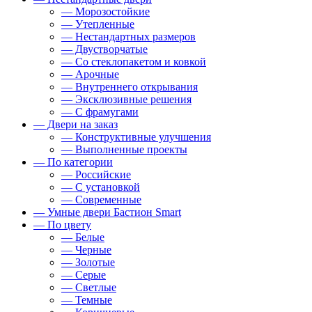
— Морозостойкие
— Утепленные
— Нестандартных размеров
— Двустворчатые
— Со стеклопакетом и ковкой
— Арочные
— Внутреннего открывания
— Эксклюзивные решения
— С фрамугами
— Двери на заказ
— Конструктивные улучшения
— Выполненные проекты
— По категории
— Российские
— С установкой
— Современные
— Умные двери Бастион Smart
— По цвету
— Белые
— Черные
— Золотые
— Серые
— Светлые
— Темные