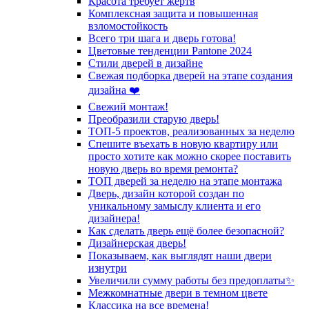
Красота требует жертв
Комплексная защита и повышенная
взломостойкость
Всего три шага и дверь готова!
Цветовые тенденции Pantone 2024
Стили дверей в дизайне
Свежая подборка дверей на этапе создания
дизайна ❤️
Свежий монтаж!
Преобразили старую дверь!
ТОП-5 проектов, реализованных за неделю
Спешите въехать в новую квартиру или
просто хотите как можно скорее поставить
новую дверь во время ремонта?
ТОП дверей за неделю на этапе монтажа
Дверь, дизайн которой создан по
уникальному замыслу клиента и его
дизайнера!
Как сделать дверь ещё более безопасной?
Дизайнерская дверь!
Показываем, как выглядят наши двери
изнутри
Увеличили сумму работы без предоплаты✨
Межкомнатные двери в темном цвете
Классика на все времена!