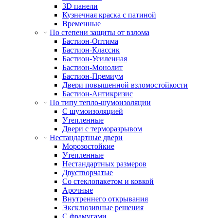
3D панели
Кузнечная краска с патиной
Временные
По степени защиты от взлома
Бастион-Оптима
Бастион-Классик
Бастион-Усиленная
Бастион-Монолит
Бастион-Премиум
Двери повышенной взломостойкости
Бастион-Антикризис
По типу тепло-шумоизоляции
С шумоизоляцией
Утепленные
Двери с терморазрывом
Нестандартные двери
Морозостойкие
Утепленные
Нестандартных размеров
Двустворчатые
Со стеклопакетом и ковкой
Арочные
Внутреннего открывания
Эксклюзивные решения
С фрамугами