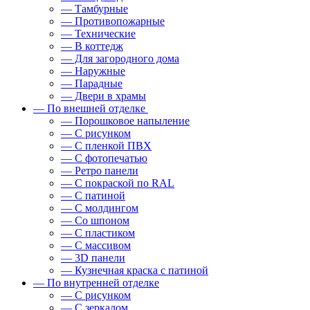
— Тамбурные
— Противопожарные
— Технические
— В коттедж
— Для загородного дома
— Наружные
— Парадные
— Двери в храмы
— По внешней отделке
— Порошковое напыление
— С рисунком
— С пленкой ПВХ
— С фотопечатью
— Ретро панели
— С покраской по RAL
— С патиной
— С молдингом
— Со шпоном
— С пластиком
— С массивом
— 3D панели
— Кузнечная краска с патиной
— По внутренней отделке
— С рисунком
— С зеркалом