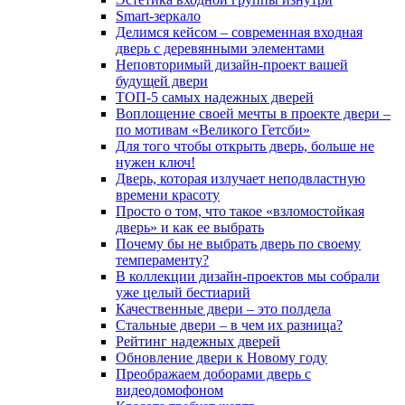
Smart-зеркало
Делимся кейсом – современная входная
дверь с деревянными элементами
Неповторимый дизайн-проект вашей
будущей двери
ТОП-5 самых надежных дверей
Воплощение своей мечты в проекте двери –
по мотивам «Великого Гетсби»
Для того чтобы открыть дверь, больше не
нужен ключ!
Дверь, которая излучает неподвластную
времени красоту
Просто о том, что такое «взломостойкая
дверь» и как ее выбрать
Почему бы не выбрать дверь по своему
темпераменту?
В коллекции дизайн-проектов мы собрали
уже целый бестиарий
Качественные двери – это полдела
Стальные двери – в чем их разница?
Рейтинг надежных дверей
Обновление двери к Новому году
Преображаем доборами дверь с
видеодомофоном