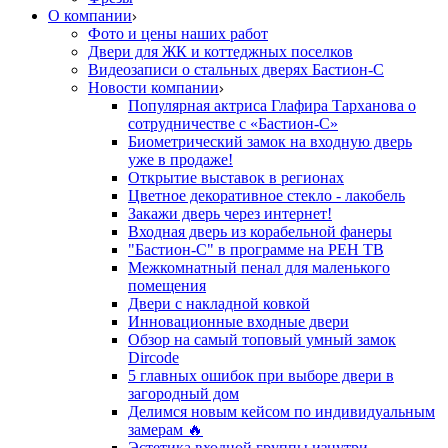
О компании
Фото и цены наших работ
Двери для ЖК и коттеджных поселков
Видеозаписи о стальных дверях Бастион-С
Новости компании
Популярная актриса Глафира Тарханова о
сотрудничестве с «Бастион-С»
Биометрический замок на входную дверь
уже в продаже!
Открытие выставок в регионах
Цветное декоративное стекло - лакобель
Закажи дверь через интернет!
Входная дверь из корабельной фанеры
"Бастион-С" в программе на РЕН ТВ
Межкомнатный пенал для маленького
помещения
Двери с накладной ковкой
Инновационные входные двери
Обзор на самый топовый умный замок
Dircode
5 главных ошибок при выборе двери в
загородный дом
Делимся новым кейсом по индивидуальным
замерам 🔥
Эстетика входной группы изнутри