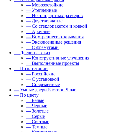
— Морозостойкие
— Утепленные
— Нестандартных размеров
— Двустворчатые
— Со стеклопакетом и ковкой
— Арочные
— Внутреннего открывания
— Эксклюзивные решения
— С фрамугами
— Двери на заказ
— Конструктивные улучшения
— Выполненные проекты
— По категории
— Российские
— С установкой
— Современные
— Умные двери Бастион Smart
— По цвету
— Белые
— Черные
— Золотые
— Серые
— Светлые
— Темные