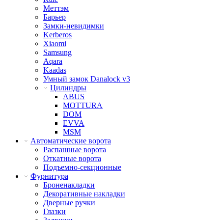
Меттэм
Барьер
Замки-невидимки
Kerberos
Xiaomi
Samsung
Aqara
Kaadas
Умный замок Danalock v3
Цилиндры
ABUS
MOTTURA
DOM
EVVA
MSM
Автоматические ворота
Распашные ворота
Откатные ворота
Подъемно-секционные
Фурнитура
Броненакладки
Декоративные накладки
Дверные ручки
Глазки