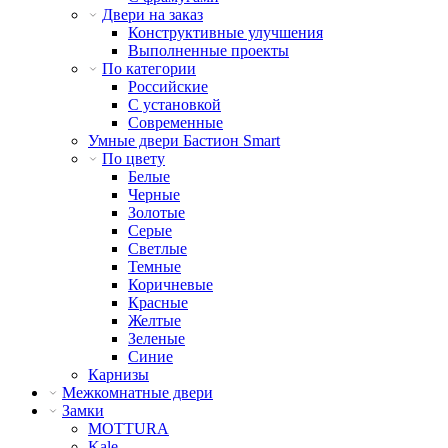
Двери на заказ
Конструктивные улучшения
Выполненные проекты
По категории
Российские
С установкой
Современные
Умные двери Бастион Smart
По цвету
Белые
Черные
Золотые
Серые
Светлые
Темные
Коричневые
Красные
Желтые
Зеленые
Синие
Карнизы
Межкомнатные двери
Замки
MOTTURA
Kale