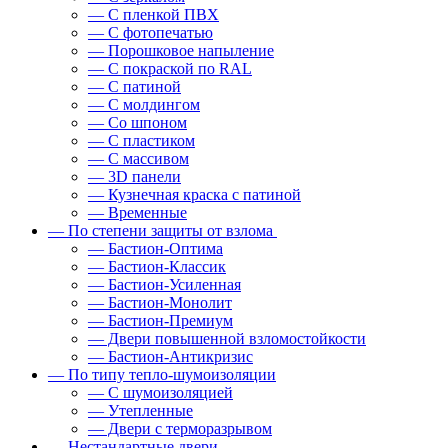
— С пленкой ПВХ
— С фотопечатью
— Порошковое напыление
— С покраской по RAL
— С патиной
— С молдингом
— Со шпоном
— С пластиком
— С массивом
— 3D панели
— Кузнечная краска с патиной
— Временные
— По степени защиты от взлома
— Бастион-Оптима
— Бастион-Классик
— Бастион-Усиленная
— Бастион-Монолит
— Бастион-Премиум
— Двери повышенной взломостойкости
— Бастион-Антикризис
— По типу тепло-шумоизоляции
— С шумоизоляцией
— Утепленные
— Двери с терморазрывом
— Нестандартные двери