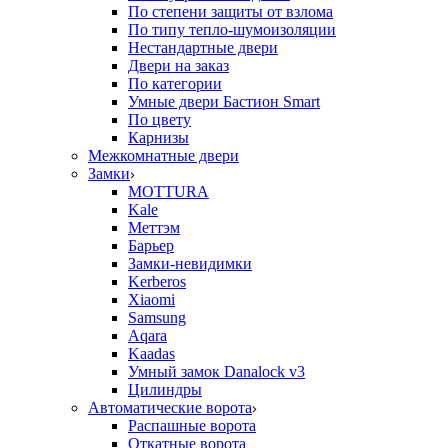
По степени защиты от взлома
По типу тепло-шумоизоляции
Нестандартные двери
Двери на заказ
По категории
Умные двери Бастион Smart
По цвету
Карнизы
Межкомнатные двери
Замки
MOTTURA
Kale
Меттэм
Барьер
Замки-невидимки
Kerberos
Xiaomi
Samsung
Aqara
Kaadas
Умный замок Danalock v3
Цилиндры
Автоматические ворота
Распашные ворота
Откатные ворота