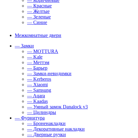
— Коричневые
— Красные
— Желтые
— Зеленые
— Синие
Межкомнатные двери
— Замки
— MOTTURA
— Kale
— Меттэм
— Барьер
— Замки-невидимки
— Kerberos
— Xiaomi
— Samsung
— Aqara
— Kaadas
— Умный замок Danalock v3
— Цилиндры
— Фурнитура
— Броненакладки
— Декоративные накладки
— Дверные ручки