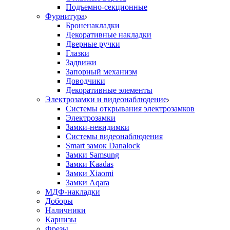
Подъемно-секционные
Фурнитура
Броненакладки
Декоративные накладки
Дверные ручки
Глазки
Задвижи
Запорный механизм
Доводчики
Декоративные элементы
Электрозамки и видеонаблюдение
Системы открывания электрозамков
Электрозамки
Замки-невидимки
Системы видеонаблюдения
Smart замок Danalock
Замки Samsung
Замки Kaadas
Замки Xiaomi
Замки Aqara
МДФ-накладки
Доборы
Наличники
Карнизы
Фрезы