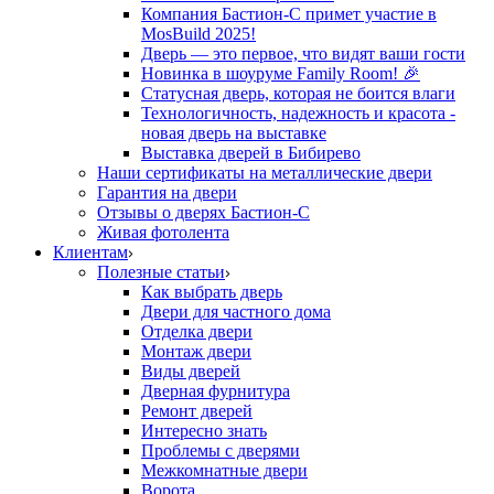
Компания Бастион-С примет участие в
MosBuild 2025!
Дверь — это первое, что видят ваши гости
Новинка в шоуруме Family Room! 🎉
Статусная дверь, которая не боится влаги
Технологичность, надежность и красота -
новая дверь на выставке
Выставка дверей в Бибирево
Наши сертификаты на металлические двери
Гарантия на двери
Отзывы о дверях Бастион-С
Живая фотолента
Клиентам
Полезные статьи
Как выбрать дверь
Двери для частного дома
Отделка двери
Монтаж двери
Виды дверей
Дверная фурнитура
Ремонт дверей
Интересно знать
Проблемы с дверями
Межкомнатные двери
Ворота