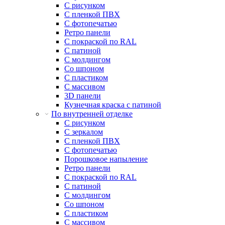
С рисунком
С пленкой ПВХ
С фотопечатью
Ретро панели
С покраской по RAL
С патиной
С молдингом
Со шпоном
С пластиком
С массивом
3D панели
Кузнечная краска с патиной
По внутренней отделке
С рисунком
С зеркалом
С пленкой ПВХ
С фотопечатью
Порошковое напыление
Ретро панели
С покраской по RAL
С патиной
С молдингом
Со шпоном
С пластиком
С массивом