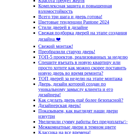
Красота требует жертв
Комплексная защита и повышенная
взломостойкость
Всего три шага и дверь готова!
Цветовые тенденции Pantone 2024
Стили дверей в дизайне
Свежая подборка дверей на этапе создания
дизайна ❤️
Свежий монтаж!
Преобразили старую дверь!
ТОП-5 проектов, реализованных за неделю
Спешите въехать в новую квартиру или
просто хотите как можно скорее поставить
новую дверь во время ремонта?
ТОП дверей за неделю на этапе монтажа
Дверь, дизайн которой создан по
уникальному замыслу клиента и его
дизайнера!
Как сделать дверь ещё более безопасной?
Дизайнерская дверь!
Показываем, как выглядят наши двери
изнутри
Увеличили сумму работы без предоплаты✨
Межкомнатные двери в темном цвете
Классика на все времена!