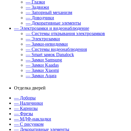
— Глазки
— Задвижи
— Запорный механизм
— Доводчики
— Декоративные элементы
— Электрозамки и видеонаблюдение
— Системы открывания электрозамков
— Электрозамки
— Замки-невидимки
— Системы видеонаблюдения
— Smart замок Danalock
— Замки Samsung
— Замки Kaadas
— Замки Xiaomi
— Замки Aqara
Отделка дверей
— Доборы
— Наличники
— Карнизы
— Фрезы
— МДФ-накладки
— С рисунком
— Декоративные элементы