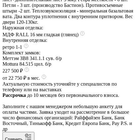
Петли - 3 шт. (производство Бастион). Противосъемные
штыри -2 шт. Теплозвукоизоляция - минеральная базальтовая
вата. Два контура уплотнения с внутренним притвором. Вес
двери 120-130кг.
Наружная отделка:
МДФ RALL 16 мм гладкая (глянец)
Внутренняя отделка:
ретро 1-1
Комплект замков:
Меттэм ЗВ8 341.1.1 сув. б/р
Mottura 84.515 цил. б/р
227 500 ₽
от 22 750 ₽ в мес.
Актуальную стоимость уточняйте у специалистов по
телефону или на выставках
Рассрочка
до 10 месяцев без первоначального взноса.
Заполните с нашим менеджером небольшую анкету для
оплаты частями. Заявка уходит на рассмотрение в большое
число финансовых организаций: Райффайзен Банк, Банк
Восточный, Тинькофф Банк, Кредит Европа Банк, Pay P.S. и
др
Сравнить