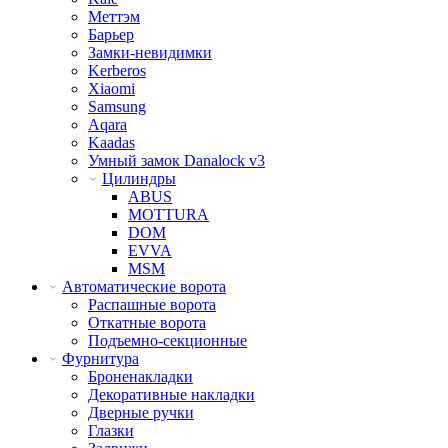
Меттэм
Барьер
Замки-невидимки
Kerberos
Xiaomi
Samsung
Aqara
Kaadas
Умный замок Danalock v3
Цилиндры
ABUS
MOTTURA
DOM
EVVA
MSM
Автоматические ворота
Распашные ворота
Откатные ворота
Подъемно-секционные
Фурнитура
Броненакладки
Декоративные накладки
Дверные ручки
Глазки