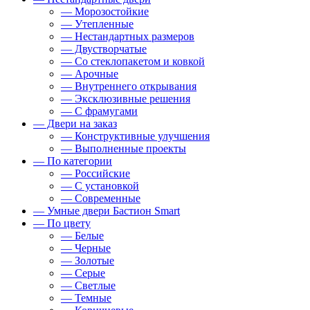
— Морозостойкие
— Утепленные
— Нестандартных размеров
— Двустворчатые
— Со стеклопакетом и ковкой
— Арочные
— Внутреннего открывания
— Эксклюзивные решения
— С фрамугами
— Двери на заказ
— Конструктивные улучшения
— Выполненные проекты
— По категории
— Российские
— С установкой
— Современные
— Умные двери Бастион Smart
— По цвету
— Белые
— Черные
— Золотые
— Серые
— Светлые
— Темные