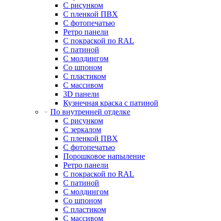
С рисунком
С пленкой ПВХ
С фотопечатью
Ретро панели
С покраской по RAL
С патиной
С молдингом
Со шпоном
С пластиком
С массивом
3D панели
Кузнечная краска с патиной
По внутренней отделке
С рисунком
С зеркалом
С пленкой ПВХ
С фотопечатью
Порошковое напыление
Ретро панели
С покраской по RAL
С патиной
С молдингом
Со шпоном
С пластиком
С массивом