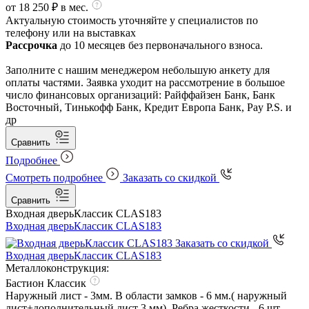
от 18 250 ₽ в мес.
Актуальную стоимость уточняйте у специалистов по
телефону или на выставках
Рассрочка
до 10 месяцев без первоначального взноса.
Заполните с нашим менеджером небольшую анкету для
оплаты частями. Заявка уходит на рассмотрение в большое
число финансовых организаций: Райффайзен Банк, Банк
Восточный, Тинькофф Банк, Кредит Европа Банк, Pay P.S. и
др
Сравнить
Подробнее
Смотреть подробнее
Заказать со скидкой
Сравнить
Входная дверь
Классик CLAS183
Входная дверь
Классик CLAS183
Заказать со скидкой
Входная дверь
Классик CLAS183
Металлоконструкция:
Бастион Классик
Наружный лист - 3мм. В области замков - 6 мм.( наружный
лист+дополнительный лист 3 мм). Ребра жесткости - 6 шт.