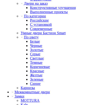
Двери на заказ
Конструктивные улучшения
Выполненные проекты
По категории
Российские
С установкой
Современные
Умные двери Бастион Smart
По цвету
Белые
Черные
Золотые
Серые
Светлые
Темные
Коричневые
Красные
Желтые
Зеленые
Синие
Карнизы
Межкомнатные двери
Замки
MOTTURA
Kale