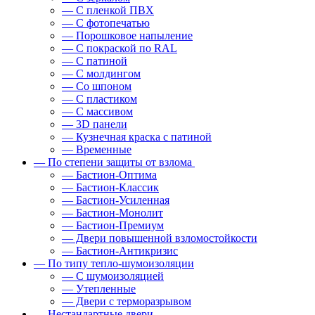
— С пленкой ПВХ
— С фотопечатью
— Порошковое напыление
— С покраской по RAL
— С патиной
— С молдингом
— Со шпоном
— С пластиком
— С массивом
— 3D панели
— Кузнечная краска с патиной
— Временные
— По степени защиты от взлома
— Бастион-Оптима
— Бастион-Классик
— Бастион-Усиленная
— Бастион-Монолит
— Бастион-Премиум
— Двери повышенной взломостойкости
— Бастион-Антикризис
— По типу тепло-шумоизоляции
— С шумоизоляцией
— Утепленные
— Двери с терморазрывом
— Нестандартные двери