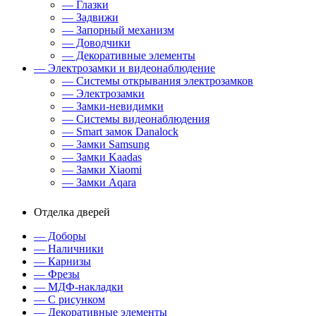
— Глазки
— Задвижи
— Запорный механизм
— Доводчики
— Декоративные элементы
— Электрозамки и видеонаблюдение
— Системы открывания электрозамков
— Электрозамки
— Замки-невидимки
— Системы видеонаблюдения
— Smart замок Danalock
— Замки Samsung
— Замки Kaadas
— Замки Xiaomi
— Замки Aqara
Отделка дверей
— Доборы
— Наличники
— Карнизы
— Фрезы
— МДФ-накладки
— С рисунком
— Декоративные элементы