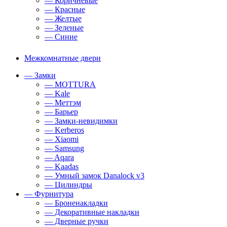
— Коричневые
— Красные
— Желтые
— Зеленые
— Синие
Межкомнатные двери
— Замки
— MOTTURA
— Kale
— Меттэм
— Барьер
— Замки-невидимки
— Kerberos
— Xiaomi
— Samsung
— Aqara
— Kaadas
— Умный замок Danalock v3
— Цилиндры
— Фурнитура
— Броненакладки
— Декоративные накладки
— Дверные ручки