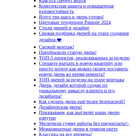
Красота требует жертв
Комплексная защита и повышенная
взломостойкость
Всего три шага и дверь готова!
Цветовые тенденции Pantone 2024
Стили дверей в дизайне
Свежая подборка дверей на этапе создания
дизайна ❤️
Свежий монтаж!
Преобразили старую дверь!
ТОП-5 проектов, реализованных за неделю
Спешите въехать в новую квартиру или
просто хотите как можно скорее поставить
новую дверь во время ремонта?
ТОП дверей за неделю на этапе монтажа
Дверь, дизайн которой создан по
уникальному замыслу клиента и его
дизайнера!
Как сделать дверь ещё более безопасной?
Дизайнерская дверь!
Показываем, как выглядят наши двери
изнутри
Увеличили сумму работы без предоплаты✨
Межкомнатные двери в темном цвете
Классика на все времена!