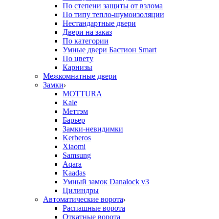
По степени защиты от взлома
По типу тепло-шумоизоляции
Нестандартные двери
Двери на заказ
По категории
Умные двери Бастион Smart
По цвету
Карнизы
Межкомнатные двери
Замки
MOTTURA
Kale
Меттэм
Барьер
Замки-невидимки
Kerberos
Xiaomi
Samsung
Aqara
Kaadas
Умный замок Danalock v3
Цилиндры
Автоматические ворота
Распашные ворота
Откатные ворота