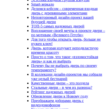
Smart-зеркало
Делимся кейсом – современная входная
дверь с деревянными элементами
Неповторимый дизайн-проект вашей
будущей двери
ТОП-5 самых надежных дверей
Воплощение своей мечты в проекте двери –
по мотивам «Великого Гетсби»
Для того чтобы открыть дверь, больше не
нужен ключ!
Дверь, которая излучает неподвластную
времени красоту
Просто о том, что такое «взломостойкая
дверь» и как ее выбрать
Почему бы не выбрать дверь по своему
темпераменту?
В коллекции дизайн-проектов мы собрали
уже целый бестиарий
Качественные двери – это полдела
Стальные двери – в чем их разница?
Рейтинг надежных дверей
Обновление двери к Новому году
Преображаем доборами дверь с
видеодомофоном