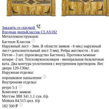
Заказать со скидкой
Входная дверь
Классик CLAS182
Металлоконструкция:
Бастион Классик
Наружный лист - 3мм. В области замков - 6 мм.( наружный
лист+дополнительный лист 3 мм). Ребра жесткости - 6 шт.
Петли - 3 шт. (производство Бастион). Противосъемные
штыри -2 шт. Теплозвукоизоляция - минеральная базальтовая
вата. Два контура уплотнения с внутренним притвором. Вес
двери 120-130кг.
Наружная отделка:
порошковое напыление
Внутренняя отделка:
ретро 5-1
Комплект замков:
Меттэм ЗВ8 341.1.1 сув. б/р
Mottura 84.515 цил. б/р
182 500 ₽