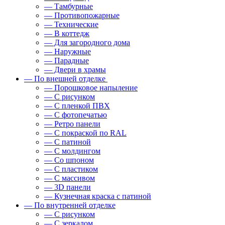
— Тамбурные
— Противопожарные
— Технические
— В коттедж
— Для загородного дома
— Наружные
— Парадные
— Двери в храмы
— По внешней отделке
— Порошковое напыление
— С рисунком
— С пленкой ПВХ
— С фотопечатью
— Ретро панели
— С покраской по RAL
— С патиной
— С молдингом
— Со шпоном
— С пластиком
— С массивом
— 3D панели
— Кузнечная краска с патиной
— По внутренней отделке
— С рисунком
— С зеркалом