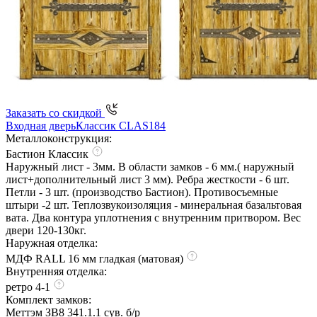
Заказать со скидкой
Входная дверь
Классик CLAS184
Металлоконструкция:
Бастион Классик
Наружный лист - 3мм. В области замков - 6 мм.( наружный
лист+дополнительный лист 3 мм). Ребра жесткости - 6 шт.
Петли - 3 шт. (производство Бастион). Противосъемные
штыри -2 шт. Теплозвукоизоляция - минеральная базальтовая
вата. Два контура уплотнения с внутренним притвором. Вес
двери 120-130кг.
Наружная отделка:
МДФ RALL 16 мм гладкая (матовая)
Внутренняя отделка:
ретро 4-1
Комплект замков:
Меттэм ЗВ8 341.1.1 сув. б/р