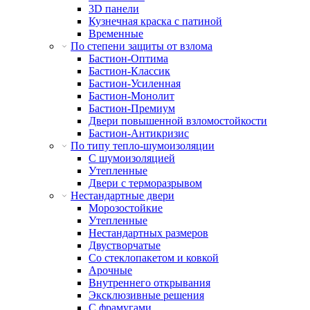
3D панели
Кузнечная краска с патиной
Временные
По степени защиты от взлома
Бастион-Оптима
Бастион-Классик
Бастион-Усиленная
Бастион-Монолит
Бастион-Премиум
Двери повышенной взломостойкости
Бастион-Антикризис
По типу тепло-шумоизоляции
С шумоизоляцией
Утепленные
Двери с терморазрывом
Нестандартные двери
Морозостойкие
Утепленные
Нестандартных размеров
Двустворчатые
Со стеклопакетом и ковкой
Арочные
Внутреннего открывания
Эксклюзивные решения
С фрамугами