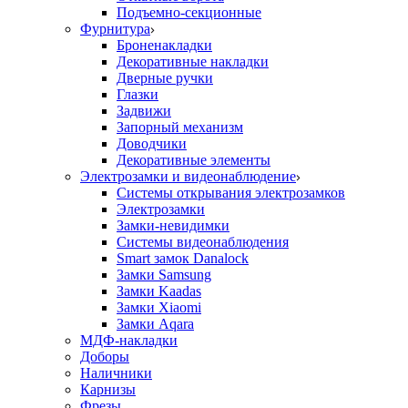
Подъемно-секционные
Фурнитура
Броненакладки
Декоративные накладки
Дверные ручки
Глазки
Задвижи
Запорный механизм
Доводчики
Декоративные элементы
Электрозамки и видеонаблюдение
Системы открывания электрозамков
Электрозамки
Замки-невидимки
Системы видеонаблюдения
Smart замок Danalock
Замки Samsung
Замки Kaadas
Замки Xiaomi
Замки Aqara
МДФ-накладки
Доборы
Наличники
Карнизы
Фрезы