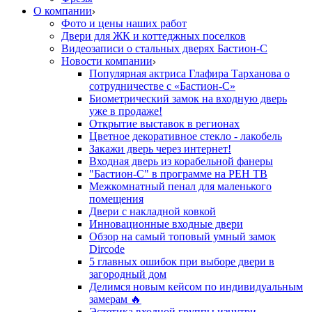
О компании
Фото и цены наших работ
Двери для ЖК и коттеджных поселков
Видеозаписи о стальных дверях Бастион-С
Новости компании
Популярная актриса Глафира Тарханова о
сотрудничестве с «Бастион-С»
Биометрический замок на входную дверь
уже в продаже!
Открытие выставок в регионах
Цветное декоративное стекло - лакобель
Закажи дверь через интернет!
Входная дверь из корабельной фанеры
"Бастион-С" в программе на РЕН ТВ
Межкомнатный пенал для маленького
помещения
Двери с накладной ковкой
Инновационные входные двери
Обзор на самый топовый умный замок
Dircode
5 главных ошибок при выборе двери в
загородный дом
Делимся новым кейсом по индивидуальным
замерам 🔥
Эстетика входной группы изнутри