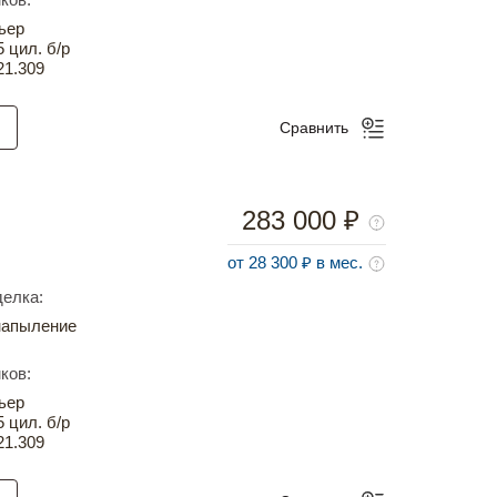
ьер
5 цил. б/р
21.309
Сравнить
283 000 ₽
от 28 300 ₽ в мес.
елка:
напыление
ков:
ьер
5 цил. б/р
21.309