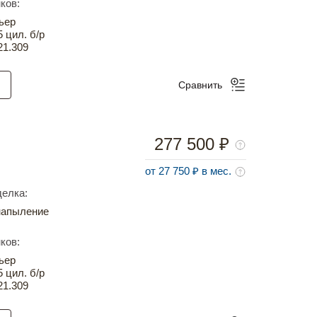
ков:
ьер
5 цил. б/р
21.309
Сравнить
277 500 ₽
от 27 750 ₽ в мес.
елка:
напыление
ков:
ьер
5 цил. б/р
21.309