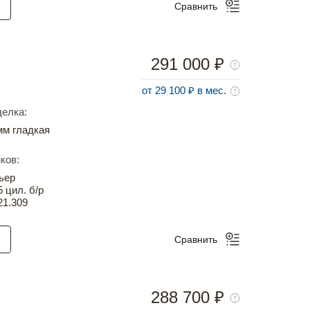
Сравнить
291 000 ₽
от 29 100 ₽ в мес.
елка:
м гладкая
ков:
ьер
5 цил. б/р
21.309
Сравнить
288 700 ₽