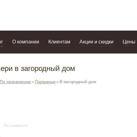
дизайнерам
салоны
ог
О компании
Клиентам
Акции и скидки
Цены
ери в загородный дом
По назначению
Парадные
В загородный дом
По стоимости