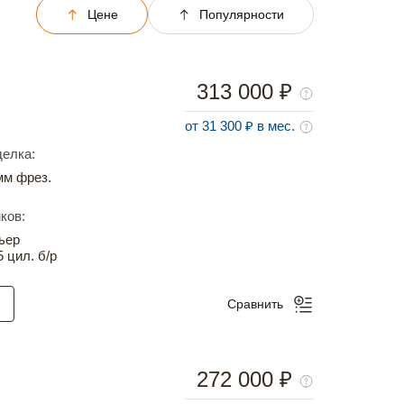
Цене
Популярности
313 000 ₽
от 31 300 ₽ в мес.
елка:
м фрез.
ков:
ьер
5 цил. б/р
Сравнить
272 000 ₽