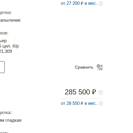
от 27 200 ₽ в мес.
елка:
напыление
ков:
ьер
5 цил. б/р
21.309
Сравнить
285 500 ₽
от 28 550 ₽ в мес.
елка:
м гладкая
ков: