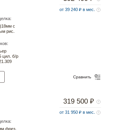
от 39 240 ₽ в мес.
елка:
)18мм с
ым рис.
ков:
ьер
5 цил. б/р
21.309
Сравнить
319 500 ₽
от 31 950 ₽ в мес.
елка:
м фрез.