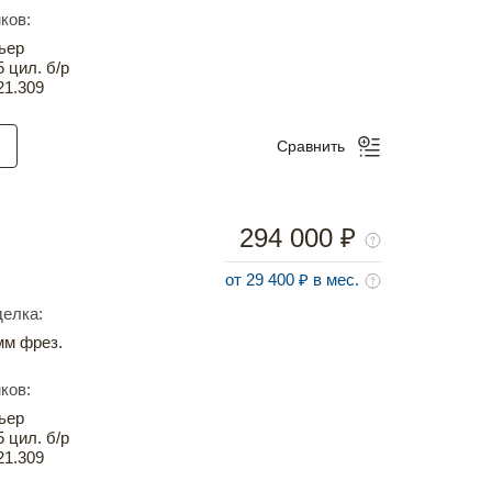
ков:
ьер
5 цил. б/р
21.309
Сравнить
294 000 ₽
от 29 400 ₽ в мес.
елка:
м фрез.
ков:
ьер
5 цил. б/р
21.309