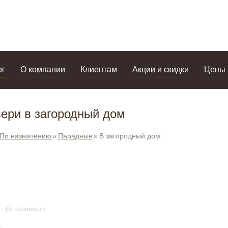
дизайнерам
салоны
ог
О компании
Клиентам
Акции и скидки
Цены
ери в загородный дом
По назначению
Парадные
В загородный дом
По стоимости