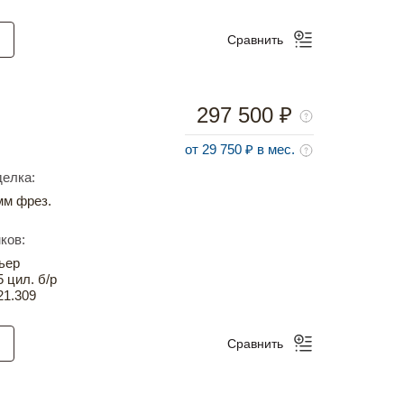
Сравнить
297 500 ₽
от 29 750 ₽ в мес.
елка:
м фрез.
ков:
ьер
5 цил. б/р
21.309
Сравнить