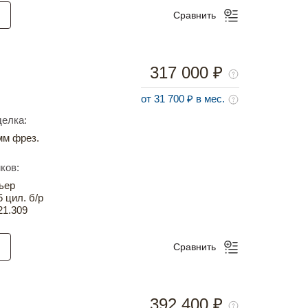
Сравнить
317 000 ₽
от 31 700 ₽ в мес.
елка:
м фрез.
ков:
ьер
5 цил. б/р
21.309
Сравнить
392 400 ₽