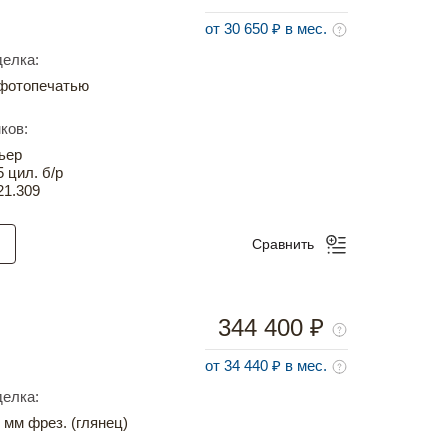
от 30 650 ₽ в мес.
елка:
фотопечатью
ков:
ьер
5 цил. б/р
21.309
Сравнить
344 400 ₽
от 34 440 ₽ в мес.
елка:
мм фрез. (глянец)