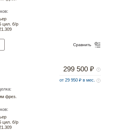
ков:
ьер
5 цил. б/р
21.309
Сравнить
299 500 ₽
от 29 950 ₽ в мес.
елка:
м фрез.
ков:
ьер
5 цил. б/р
21.309