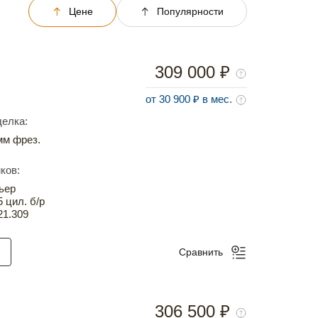
Цене
Популярности
309 000 ₽
от 30 900 ₽ в мес.
елка:
м фрез.
ков:
ьер
5 цил. б/р
21.309
Сравнить
306 500 ₽