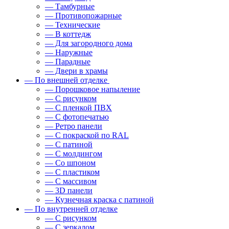
— Тамбурные
— Противопожарные
— Технические
— В коттедж
— Для загородного дома
— Наружные
— Парадные
— Двери в храмы
— По внешней отделке
— Порошковое напыление
— С рисунком
— С пленкой ПВХ
— С фотопечатью
— Ретро панели
— С покраской по RAL
— С патиной
— С молдингом
— Со шпоном
— С пластиком
— С массивом
— 3D панели
— Кузнечная краска с патиной
— По внутренней отделке
— С рисунком
— С зеркалом