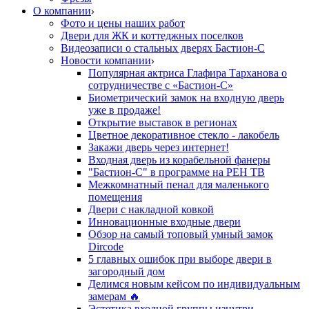
О компании
Фото и цены наших работ
Двери для ЖК и коттеджных поселков
Видеозаписи о стальных дверях Бастион-С
Новости компании
Популярная актриса Глафира Тарханова о
сотрудничестве с «Бастион-С»
Биометрический замок на входную дверь
уже в продаже!
Открытие выставок в регионах
Цветное декоративное стекло - лакобель
Закажи дверь через интернет!
Входная дверь из корабельной фанеры
"Бастион-С" в программе на РЕН ТВ
Межкомнатный пенал для маленького
помещения
Двери с накладной ковкой
Инновационные входные двери
Обзор на самый топовый умный замок
Dircode
5 главных ошибок при выборе двери в
загородный дом
Делимся новым кейсом по индивидуальным
замерам 🔥
Эстетика входной группы изнутри