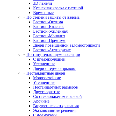
3D панели
Кузнечная краска с патиной
Временные
По степени защиты от взлома
Бастион-Оптима
Бастион-Классик
Бастион-Усиленная
Бастион-Монолит
Бастион-Премиум
Двери повышенной взломостойкости
Бастион-Антикризис
По типу тепло-шумоизоляции
С шумоизоляцией
Утепленные
Двери с терморазрывом
Нестандартные двери
Морозостойкие
Утепленные
Нестандартных размеров
Двустворчатые
Со стеклопакетом и ковкой
Арочные
Внутреннего открывания
Эксклюзивные решения
С фрамугами