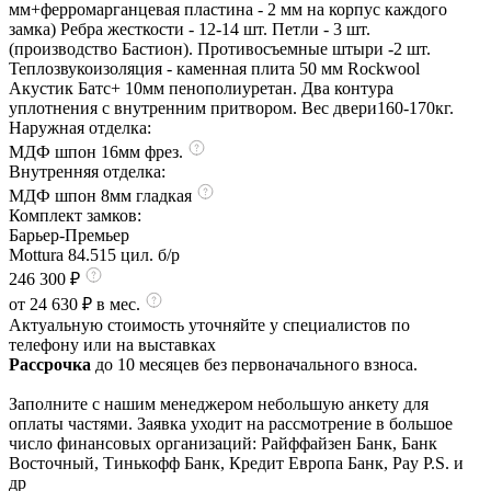
мм+ферромарганцевая пластина - 2 мм на корпус каждого
замка) Ребра жесткости - 12-14 шт. Петли - 3 шт.
(производство Бастион). Противосъемные штыри -2 шт.
Теплозвукоизоляция - каменная плита 50 мм Rockwool
Акустик Батс+ 10мм пенополиуретан. Два контура
уплотнения с внутренним притвором. Вес двери160-170кг.
Наружная отделка:
МДФ шпон 16мм фрез.
Внутренняя отделка:
МДФ шпон 8мм гладкая
Комплект замков:
Барьер-Премьер
Mottura 84.515 цил. б/р
246 300 ₽
от 24 630 ₽ в мес.
Актуальную стоимость уточняйте у специалистов по
телефону или на выставках
Рассрочка
до 10 месяцев без первоначального взноса.
Заполните с нашим менеджером небольшую анкету для
оплаты частями. Заявка уходит на рассмотрение в большое
число финансовых организаций: Райффайзен Банк, Банк
Восточный, Тинькофф Банк, Кредит Европа Банк, Pay P.S. и
др