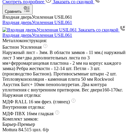
Смотреть подробнее
Заказать со скидкой
Сравнить
Входная дверь
Усиленная USIL061
Входная дверь
Усиленная USIL061
Заказать со скидкой
Входная дверь
Усиленная USIL061
Металлоконструкция:
Бастион Усиленная
Наружный лист - 3мм. В области замков - 11 мм.( наружный
лист 3 мм+два дополнительных листа по 3
мм+ферромарганцевая пластина - 2 мм на корпус каждого
замка) Ребра жесткости - 12-14 шт. Петли - 3 шт.
(производство Бастион). Противосъемные штыри -2 шт.
Теплозвукоизоляция - каменная плита 50 мм Rockwool
Акустик Батс+ 10мм пенополиуретан. Два контура
уплотнения с внутренним притвором. Вес двери160-170кг.
Наружная отделка:
МДФ RALL 16 мм фрез. (глянец)
Внутренняя отделка:
МДФ ПВХ 16мм гладкая
Комплект замков:
Барьер-Премьер
Mottura 84.515 цил. б/р