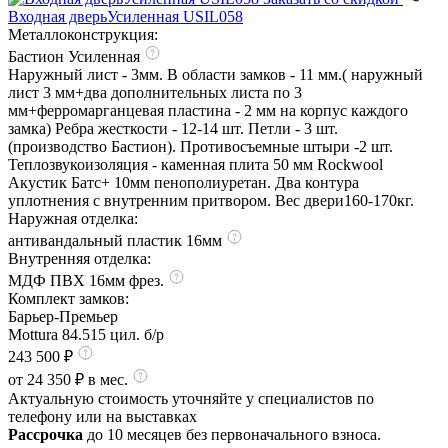
Входная дверь
Усиленная USIL058
Металлоконструкция:
Бастион Усиленная
Наружный лист - 3мм. В области замков - 11 мм.( наружный
лист 3 мм+два дополнительных листа по 3
мм+ферромарганцевая пластина - 2 мм на корпус каждого
замка) Ребра жесткости - 12-14 шт. Петли - 3 шт.
(производство Бастион). Противосъемные штыри -2 шт.
Теплозвукоизоляция - каменная плита 50 мм Rockwool
Акустик Батс+ 10мм пенополиуретан. Два контура
уплотнения с внутренним притвором. Вес двери160-170кг.
Наружная отделка:
антивандальный пластик 16мм
Внутренняя отделка:
МДФ ПВХ 16мм фрез.
Комплект замков:
Барьер-Премьер
Mottura 84.515 цил. б/р
243 500 ₽
от 24 350 ₽ в мес.
Актуальную стоимость уточняйте у специалистов по
телефону или на выставках
Рассрочка
до 10 месяцев без первоначального взноса.