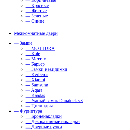
— Коричневые
— Красные
— Желтые
— Зеленые
— Синие
Межкомнатные двери
— Замки
— MOTTURA
— Kale
— Меттэм
— Барьер
— Замки-невидимки
— Kerberos
— Xiaomi
— Samsung
— Aqara
— Kaadas
— Умный замок Danalock v3
— Цилиндры
— Фурнитура
— Броненакладки
— Декоративные накладки
— Дверные ручки