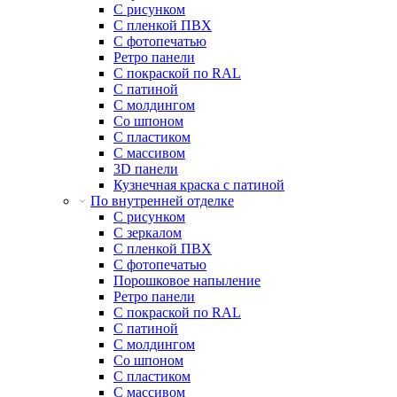
С рисунком
С пленкой ПВХ
С фотопечатью
Ретро панели
С покраской по RAL
С патиной
С молдингом
Со шпоном
С пластиком
С массивом
3D панели
Кузнечная краска с патиной
По внутренней отделке
С рисунком
С зеркалом
С пленкой ПВХ
С фотопечатью
Порошковое напыление
Ретро панели
С покраской по RAL
С патиной
С молдингом
Со шпоном
С пластиком
С массивом