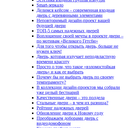
Smart-зеркало
Делимся кейсом – современная входная
дверь с деревянными элементами
Неповторимый дизайн-проект вашей
будущей двери
ТОП-5 самых надежных дверей
Воплощение своей мечты в проекте двери –
по мотивам «Великого Гетсби»
Для того чтобы открыть дверь, больше не
нужен ключ!
Дверь, которая излучает неподвластную
времени красоту
Просто о том, что такое «взломостойкая
дверь» и как ее выбрать
Почему бы не выбрать дверь по своему
темпераменту?
В коллекции дизайн-проектов мы собрали
уже целый бестиарий
Качественные двери – это полдела
Стальные двери – в чем их разница?
Рейтинг надежных дверей
Обновление двери к Новому году
Преображаем доборами дверь с
видеодомофоном