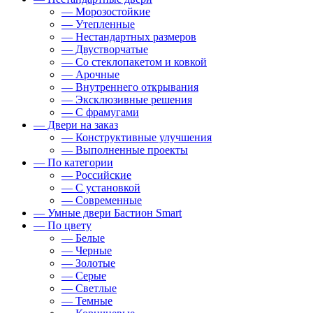
— Морозостойкие
— Утепленные
— Нестандартных размеров
— Двустворчатые
— Со стеклопакетом и ковкой
— Арочные
— Внутреннего открывания
— Эксклюзивные решения
— С фрамугами
— Двери на заказ
— Конструктивные улучшения
— Выполненные проекты
— По категории
— Российские
— С установкой
— Современные
— Умные двери Бастион Smart
— По цвету
— Белые
— Черные
— Золотые
— Серые
— Светлые
— Темные