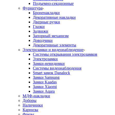
Подъемно-секционные
Фурнитура
Броненакладки
Декоративные накладки
Дверные ручки
Глазки
Задвижи
Запорный механизм
Доводчики
Декоративные элементы
Электрозамки и видеонаблюдение
Системы открывания электрозамков
Электрозамки
Замки-невидимки
Системы видеонаблюдения
Smart замок Danalock
Замки Samsung
Замки Kaadas
Замки Xiaomi
Замки Aqara
МДФ-накладки
Доборы
Наличники
Карнизы
Фрезы