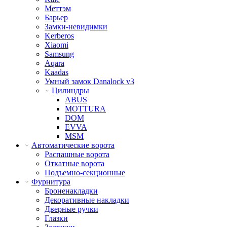
Меттэм
Барьер
Замки-невидимки
Kerberos
Xiaomi
Samsung
Aqara
Kaadas
Умный замок Danalock v3
Цилиндры
ABUS
MOTTURA
DOM
EVVA
MSM
Автоматические ворота
Распашные ворота
Откатные ворота
Подъемно-секционные
Фурнитура
Броненакладки
Декоративные накладки
Дверные ручки
Глазки