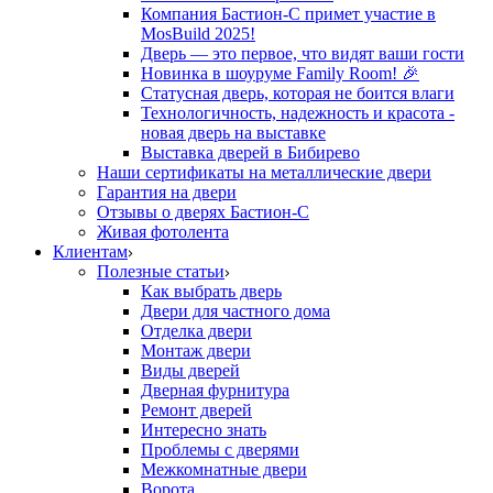
Компания Бастион-С примет участие в
MosBuild 2025!
Дверь — это первое, что видят ваши гости
Новинка в шоуруме Family Room! 🎉
Статусная дверь, которая не боится влаги
Технологичность, надежность и красота -
новая дверь на выставке
Выставка дверей в Бибирево
Наши сертификаты на металлические двери
Гарантия на двери
Отзывы о дверях Бастион-С
Живая фотолента
Клиентам
Полезные статьи
Как выбрать дверь
Двери для частного дома
Отделка двери
Монтаж двери
Виды дверей
Дверная фурнитура
Ремонт дверей
Интересно знать
Проблемы с дверями
Межкомнатные двери
Ворота