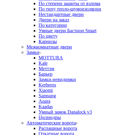
По степени защиты от взлома
По типу тепло-шумоизоляции
Нестандартные двери
Двери на заказ
По категории
Умные двери Бастион Smart
По цвету
Карнизы
Межкомнатные двери
Замки
MOTTURA
Kale
Меттэм
Барьер
Замки-невидимки
Kerberos
Xiaomi
Samsung
Aqara
Kaadas
Умный замок Danalock v3
Цилиндры
Автоматические ворота
Распашные ворота
Откатные ворота