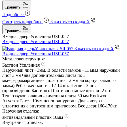
Сравнить
Подробнее
Смотреть подробнее
Заказать со скидкой
Сравнить
Входная дверь
Усиленная USIL057
Входная дверь
Усиленная USIL057
Заказать со скидкой
Входная дверь
Усиленная USIL057
Металлоконструкция:
Бастион Усиленная
Наружный лист - 3мм. В области замков - 11 мм.( наружный
лист 3 мм+два дополнительных листа по 3
мм+ферромарганцевая пластина - 2 мм на корпус каждого
замка) Ребра жесткости - 12-14 шт. Петли - 3 шт.
(производство Бастион). Противосъемные штыри -2 шт.
Теплозвукоизоляция - каменная плита 50 мм Rockwool
Акустик Батс+ 10мм пенополиуретан. Два контура
уплотнения с внутренним притвором. Вес двери160-170кг.
Наружная отделка:
антивандальный пластик 16мм
Внутренняя отделка: