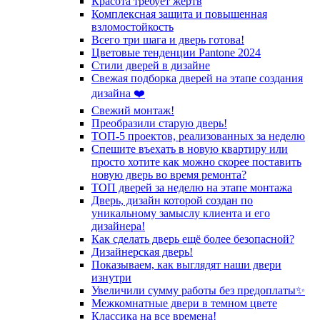
Красота требует жертв
Комплексная защита и повышенная
взломостойкость
Всего три шага и дверь готова!
Цветовые тенденции Pantone 2024
Стили дверей в дизайне
Свежая подборка дверей на этапе создания
дизайна ❤️
Свежий монтаж!
Преобразили старую дверь!
ТОП-5 проектов, реализованных за неделю
Спешите въехать в новую квартиру или
просто хотите как можно скорее поставить
новую дверь во время ремонта?
ТОП дверей за неделю на этапе монтажа
Дверь, дизайн которой создан по
уникальному замыслу клиента и его
дизайнера!
Как сделать дверь ещё более безопасной?
Дизайнерская дверь!
Показываем, как выглядят наши двери
изнутри
Увеличили сумму работы без предоплаты✨
Межкомнатные двери в темном цвете
Классика на все времена!