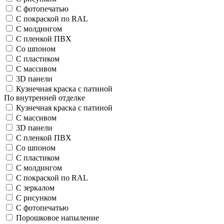
С фотопечатью
С покраской по RAL
С молдингом
С пленкой ПВХ
Со шпоном
С пластиком
С массивом
3D панели
Кузнечная краска с патиной
По внутренней отделке
Кузнечная краска с патиной
С массивом
3D панели
С пленкой ПВХ
Со шпоном
С пластиком
С молдингом
С покраской по RAL
С зеркалом
С рисунком
С фотопечатью
Порошковое напыление