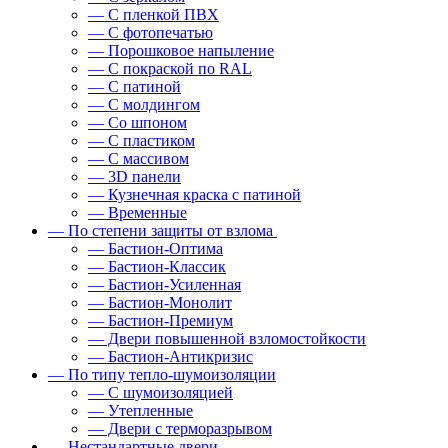
— С пленкой ПВХ
— С фотопечатью
— Порошковое напыление
— С покраской по RAL
— С патиной
— С молдингом
— Со шпоном
— С пластиком
— С массивом
— 3D панели
— Кузнечная краска с патиной
— Временные
— По степени защиты от взлома
— Бастион-Оптима
— Бастион-Классик
— Бастион-Усиленная
— Бастион-Монолит
— Бастион-Премиум
— Двери повышенной взломостойкости
— Бастион-Антикризис
— По типу тепло-шумоизоляции
— С шумоизоляцией
— Утепленные
— Двери с терморазрывом
— Нестандартные двери