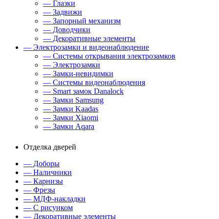
— Глазки
— Задвижи
— Запорный механизм
— Доводчики
— Декоративные элементы
— Электрозамки и видеонаблюдение
— Системы открывания электрозамков
— Электрозамки
— Замки-невидимки
— Системы видеонаблюдения
— Smart замок Danalock
— Замки Samsung
— Замки Kaadas
— Замки Xiaomi
— Замки Aqara
Отделка дверей
— Доборы
— Наличники
— Карнизы
— Фрезы
— МДФ-накладки
— С рисунком
— Декоративные элементы