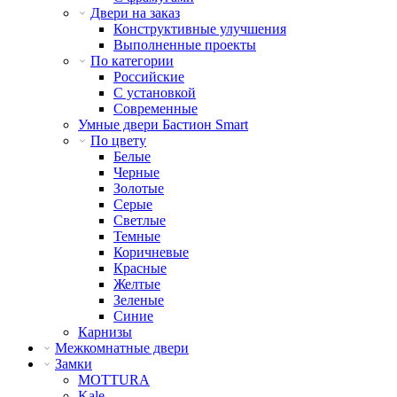
Двери на заказ
Конструктивные улучшения
Выполненные проекты
По категории
Российские
С установкой
Современные
Умные двери Бастион Smart
По цвету
Белые
Черные
Золотые
Серые
Светлые
Темные
Коричневые
Красные
Желтые
Зеленые
Синие
Карнизы
Межкомнатные двери
Замки
MOTTURA
Kale