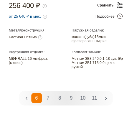
256 400 ₽
Сравнить
от 25 640 ₽ в мес.
Подробнее
Металлоконструкция:
Наружная отделка:
массив (дуба)18мм с
Бастион Оптима
фрезерованным рис.
Внутренняя отделка:
Комплект замков:
МДФ RALL 16 мм фрез.
Меттэм ЗВ8 240.0.1-18 сув. б/р
(глянец)
Меттэм ЗВ1 713.0.0 цил. с
ручкой
3
4
5
6
7
8
9
10
11
12
13
14