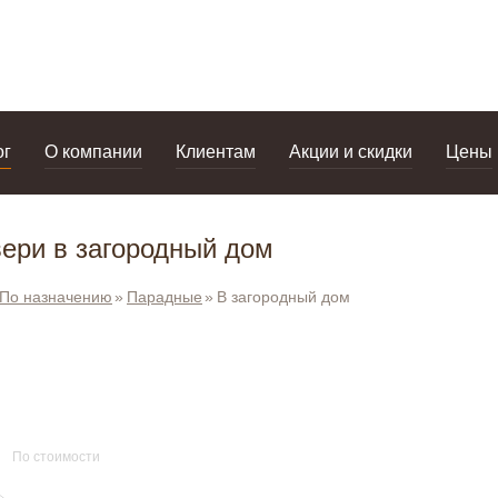
дизайнерам
салоны
ог
О компании
Клиентам
Акции и скидки
Цены
ери в загородный дом
По назначению
Парадные
В загородный дом
По стоимости