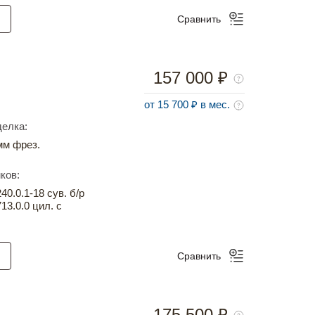
Сравнить
157 000 ₽
от 15 700 ₽ в мес.
елка:
м фрез.
ков:
0.0.1-18 сув. б/р
13.0.0 цил. с
Сравнить
175 500 ₽